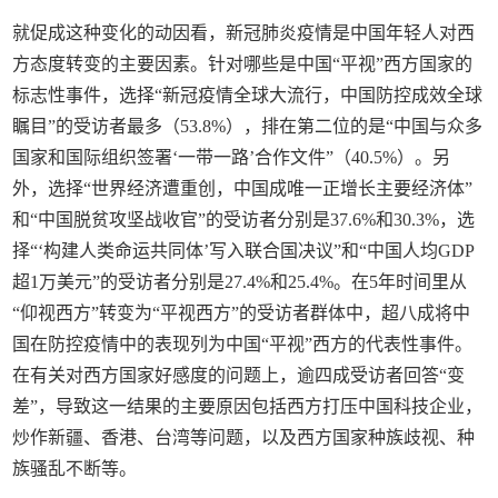
就促成这种变化的动因看，新冠肺炎疫情是中国年轻人对西
方态度转变的主要因素。针对哪些是中国“平视”西方国家的
标志性事件，选择“新冠疫情全球大流行，中国防控成效全球
瞩目”的受访者最多（53.8%），排在第二位的是“中国与众多
国家和国际组织签署‘一带一路’合作文件”（40.5%）。另
外，选择“世界经济遭重创，中国成唯一正增长主要经济体”
和“中国脱贫攻坚战收官”的受访者分别是37.6%和30.3%，选
择“‘构建人类命运共同体’写入联合国决议”和“中国人均GDP
超1万美元”的受访者分别是27.4%和25.4%。在5年时间里从
“仰视西方”转变为“平视西方”的受访者群体中，超八成将中
国在防控疫情中的表现列为中国“平视”西方的代表性事件。
在有关对西方国家好感度的问题上，逾四成受访者回答“变
差”，导致这一结果的主要原因包括西方打压中国科技企业，
炒作新疆、香港、台湾等问题，以及西方国家种族歧视、种
族骚乱不断等。