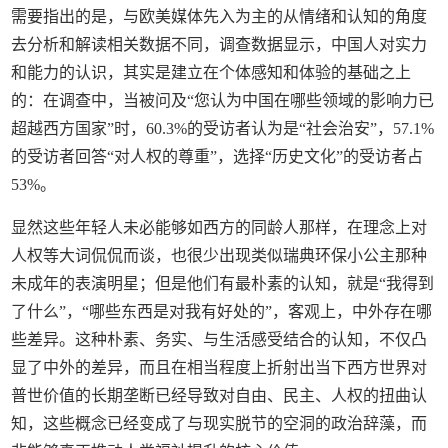
需要指出的是，与欧美媒体先入为主的从情绪和认知的角度
去分析和解读相关数据不同，调查数据显示，中国人对实力
和能力的认识，其实是建立在个体感知和体验的基础之上
的：在调查中，当被问及“您认为中国在哪些领域的影响力已
超越西方国家”时，60.3%的受访者认为是“社会治安”，57.1%
的受访者回答“对人权的尊重”，选择“历史文化”的受访者占
53%。
显然这些年轻人未必能够如西方的同龄人那样，在理念上对
人权等大词侃侃而谈，也很少出现类似瑞典环保小公主那种
未成年的表演明星；但是他们有最朴素的认知，就是“我得到
了什么”，“哪些东西是对我有好处的”，客观上，中外存在哪
些差异。这种朴素、务实、与生活感受结合的认知，不仅凸
显了中外的差异，而且在相当程度上折射出当下西方世界对
普世价值的长期垄断已经导致对自由、民主、人权的扭曲认
知，这些概念已经变成了与现实脱节的空洞的政治辞藻，而