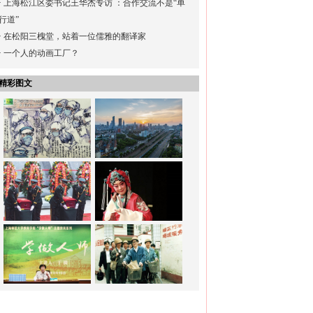
·
上海松江区委书记王华杰专访 ：合作交流不是“单
行道”
·
在松阳三槐堂，站着一位儒雅的翻译家
·
一个人的动画工厂？
精彩图文