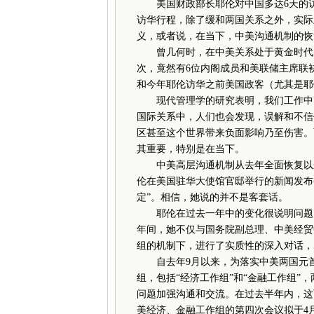
美国财政部长耶伦对中国多达6天的
访华行程，除了缓和两国关系之外，实际
义，或者说，在当下，中美沟通机制的恢
曾几何时，在中美关系处于黄金时代的
次，竟然有6位内阁成员和美联储主席联
和今年耶伦访华之前美国政客（尤其是耶
现代管理学的研究表明，我们工作中7
国际关系中，人们也会发现，误解和不信
区甚至这个世界带来负面影响乃至伤害。
其重要，特别是在当下。
中美高层沟通机制从去年全面恢复以来
伦在美国驻华大使馆官邸举行的新闻发布
定”。相信，她说的并不是客套话。
耶伦在过去一年中的变化很说明问题。
年间，她不仅与国务院副总理、中美经贸
组的机制下，进行了实质性的深入对话，
自去年9月以来，为落实中美两国元首
组，包括“经济工作组”和“金融工作组”
问题加强沟通和交流。在过去半年内，这
美经济、金融工作组的第四次会议拟于4