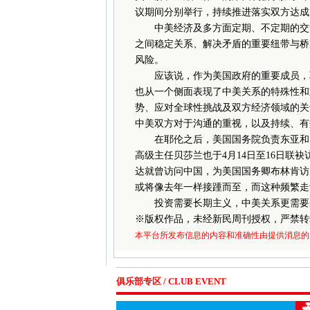
议期间分别举行，持续推进落实双方达成
中美经济及多方面定期、不定期的交流
之间稳定关系、解决矛盾的重要纽带与桥
风险。
应该说，作为美国政府的重要成员，耶
也从一个侧面表现了中美关系的特殊性和
势、应对全球性挑战及双方经济领域的关
中美双方对于沟通的重视，以及持续、有
在耶伦之后，美国国务院负责东亚和太
高级主任贝莎兰也于4月14日至16日联
达就曾访问中国，为美国国务卿布林肯访
或将像去年一样接踵而至，而这种频繁走
投资需要长期主义，中美关系更需要秉持
※
版权作品，未经新民周刊授权，严禁转
本平台所发布信息的内容和准确性由提供消息的
俱乐部专区 / CLUB EVENT