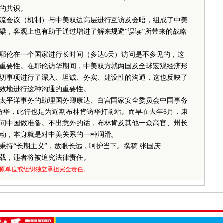
的共识。
会议（机制）与中美双边高层进行互访及会晤，组成了中美
梁，客观上也有助于通过增进了解来规避“误读”所带来的战略
伦在一个国家进行长时间（多达6天）访问是不多见的，这
重要性。在耶伦访华期间，中美双方就两国及全球宏观经济形
切事项进行了深入、坦诚、务实、建设性的沟通，这也反映了
效地进行这种沟通的重要性。
平洋事务的助理国务卿康达、白宫国家安全委员会中国事务
袂访华，此行也是为近期布林肯访华打前站。而早在去年6月，康
问中国做准备。不出意外的话，布林肯及其他一众高官、州长
动，本身就是对中美关系的一种润滑。
“长期主义”，放眼长远，呵护当下。撰稿 张国庆
载，违者将被追究法律责任。
原单位或组织独立承担完全责任。