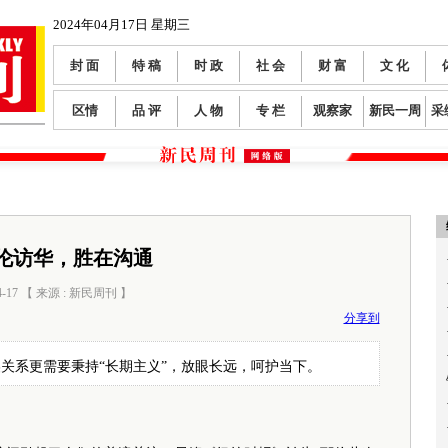
2024年04月17日 星期三
封 面
特 稿
时 政
社 会
财 富
文 化
区情
品 评
人 物
专 栏
观察家
新民一周
采
伦访华，胜在沟通
4-17 【 来源 : 新民周刊 】
阅读数：
620
分享到
关系更需要秉持“长期主义”，放眼长远，呵护当下。