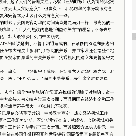
访问引起了人们的普遍关注，尽管《纽约时报》认为“耶伦此次
上并无太大实际意义”，但事实上，耶伦访华的本身就很有意
复和完善本身比谈什么更有意义一些。
时候，美国高官对华的访问简直是走马灯一样，最高光的一
袂访华，而且人们热议的也是“利益攸关方”的理念，不像去年
伦）却大谈特谈什么与中国脱钩。
0%的错误是由于不善于沟通造成的。在诸多的双边和多边的
任在很大程度上影响到了彼此的关系，并且常常还会给整个地
而在复杂而厚重的中美关系中，沟通机制的建立和完善显得尤
，事实上，已经取得了成果。在结束六天访华行程之际，耶
会上称，“不可否认，当前的中美关系比去年这个时候更稳
从当初倡导“中美脱钩论”到现在旗帜鲜明地反对脱钩，这一
中方牵头人何立峰有过三次会面，而且两国在经济和金融工作
尽管难度还是很大，但谈总比不谈强。
巴厘岛会晤重要共识，中美双方商定，成立经济领域工作
，两个工作组将定期、不定期举行会议，就经济、金融领域相关
两个工作组分别举行了三次对话。而遵照双方牵头人指示，中
月中旬在美国华盛顿召开的世界银行/国际货币基金组织春季会