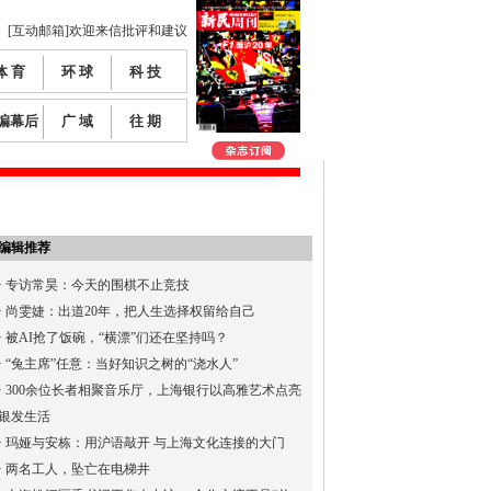
[互动邮箱]欢迎来信批评和建议
体 育
环 球
科 技
编幕后
广 域
往 期
编辑推荐
·
专访常昊：今天的围棋不止竞技
·
尚雯婕：出道20年，把人生选择权留给自己
·
被AI抢了饭碗，“横漂”们还在坚持吗？
·
“兔主席”任意：当好知识之树的“浇水人”
·
300余位长者相聚音乐厅，上海银行以高雅艺术点亮
银发生活
·
玛娅与安栋：用沪语敲开 与上海文化连接的大门
·
两名工人，坠亡在电梯井