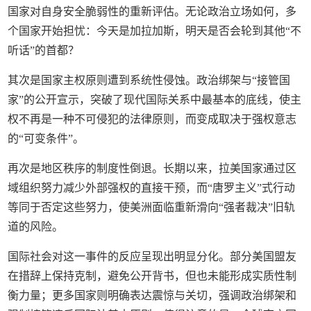
国家对自身安全脆弱性的重新评估。无论政治立场如何，多
个国家开始担忧：今天是加拉加斯，明天是否会轮到其他“不
听话”的首都？
其次是国家主权原则遭到系统性侵蚀。政治绑架与“接管国
家”的公开宣示，突破了现代国际关系中最基本的底线，使主
权不再是一种不可侵犯的法律原则，而变成取决于强权意志
的“可变条件”。
再次是地区秩序的制度性倒退。长期以来，拉美国家通过区
域组织努力减少外部强权的直接干预，而“唐罗主义”式行动
等同于否定这些努力，使美洲面临重新滑向“强者裁决”旧轨
道的风险。
国际社会对这一事件的反应呈现出明显分化。部分美国盟友
在措辞上保持克制，避免公开背书，但也未能形成实质性制
衡力量；更多国家则明确表达震惊与关切，强调政治绑架和