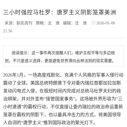
三小时强控马杜罗：唐罗主义阴影笼罩美洲
来源：新民周刊
撰稿：沈 逸
编辑：沈 逸
2026-01-06
21:56
阅读提示：这一事件再次提醒人们，维护主权平等与多边规
则，不只是道义选择，更是避免世界滑向丛林法则的现实需要。
2026年1月，一场高度戏剧化、充满个人风格的军事入侵行动
震动了全球。美国总统特朗普下令对委内瑞拉首都加拉加斯
发动闪电式入侵，在极短时间内完成对总统马杜罗夫妇的政
治绑架，并对外宣布“接管国家事务”。这场被外界形容为“三
小时速通”的霸权行动，不仅直接让委内瑞拉的政治命运重新
笼罩在霸权的阴影下，也以最具冲击力的方式，将美国领导
人自诩的“唐罗主义”推到国际政治的聚光灯下。