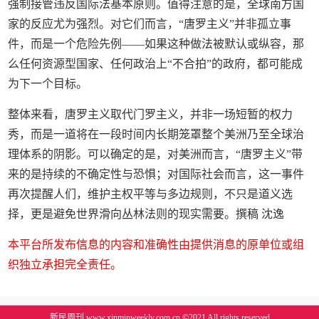
强制接管违反国际法基本原则。值得注意的是，全球南方国
家的反应尤为强烈。对它们而言，“唐罗主义”并非孤立事
件，而是一个危险先例——如果这种做法被默认或纵容，那
么任何资源型国家、任何政治上“不合拍”的政府，都可能成
为下一个目标。
整体来看，唐罗主义取代门罗主义，并非一场短暂的权力
秀，而是一道将在一段时间内长期笼罩整个美洲乃至全球治
理体系的阴影。可以确定的是，对美洲而言，“唐罗主义”带
来的是持续的不确定性与恐惧；对国际社会而言，这一事件
再次提醒人们，维护主权平等与多边规则，不只是道义选
择，更是避免世界滑向丛林法则的现实需要。撰稿 沈逸
本平台所发布信息的内容和准确性由提供消息的原单位或组
织独立承担完全责任。
新民周刊 www.xinminweekly.com.cn ©2021 All rights reserved