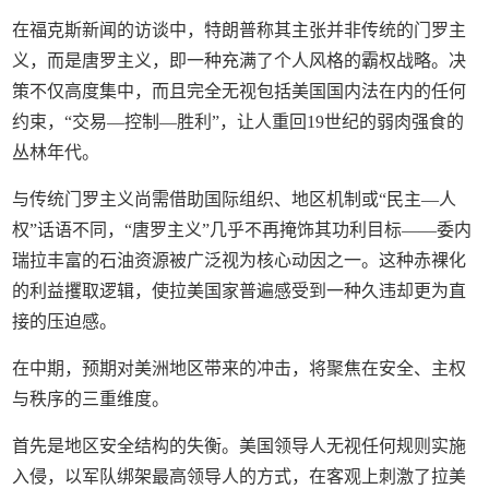
在福克斯新闻的访谈中，特朗普称其主张并非传统的门罗主
义，而是唐罗主义，即一种充满了个人风格的霸权战略。决
策不仅高度集中，而且完全无视包括美国国内法在内的任何
约束，“交易—控制—胜利”，让人重回19世纪的弱肉强食的
丛林年代。
与传统门罗主义尚需借助国际组织、地区机制或“民主—人
权”话语不同，“唐罗主义”几乎不再掩饰其功利目标——委内
瑞拉丰富的石油资源被广泛视为核心动因之一。这种赤裸化
的利益攫取逻辑，使拉美国家普遍感受到一种久违却更为直
接的压迫感。
在中期，预期对美洲地区带来的冲击，将聚焦在安全、主权
与秩序的三重维度。
首先是地区安全结构的失衡。美国领导人无视任何规则实施
入侵，以军队绑架最高领导人的方式，在客观上刺激了拉美