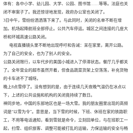
体有：各中小学、幼儿园、大学、公园、图书馆……等等。法庭也关
闭不审案子了。我还惊讶地发现，政府办公室也关闭了。
3日中午，雪纷纷洒洒落下来了。与此同时，关闭的名单不断在增
加。机场起降航班全部停止。公共汽车停运。城区之间连接的几座大
桥和环城高速公路关闭。
电视直播镜头里不断地出现呼吁和告诫：呆在家里，离开公路。
为了自己的安全，也为了别人的安全。
公路关闭限行，以车代步的美国小城进入了停滞状态。餐厅几乎都关
了。全年营业的超市虽然开着，但食品蔬菜货架上空荡荡，补充货物
的卡车进不了城呀。
晚上8点雪停了。没有想到的是，由于连续几天夜晚气温仍在冰点以
下，上述的公共设施和机构的关闭竟持续了数日。
神同步地，中国的东部地区也是一场大雪。我的朋友圈里出现的高频
词是“以雪为令”。意思是，当下雪的时候，下班、休班在家的铁路职
工，不用等电话通知，看到雪就是命令，立刻回单位，与在班职工一
起，扫雪、组织旅客、调整可能被打乱的运输，力保运输的安全与畅