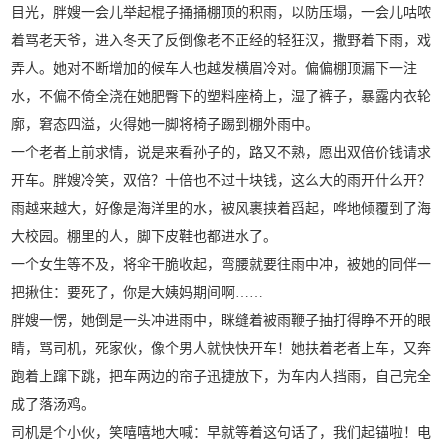
目光，胖嫂一会儿举起棍子捅捅棚顶的积雨，以防压塌，一会儿咕哝
着骂老天爷，进入冬天了反倒像老不正经的轻狂汉，撒野着下雨，戏
弄人。她对不断增加的候车人也越发横眉冷对。偏偏棚顶漏下一注
水，不偏不倚全浇在她肥臀下的塑料座椅上，湿了裤子，暴露内衣轮
廓，窘态四溢，火得她一脚将椅子踢到棚外雨中。
一个老者上前求情，说是来看孙子的，路又不熟，愿出双倍价钱请求
开车。胖嫂冷笑，双倍？十倍也不过十块钱，这么大的雨开什么开？
雨越来越大，好像是海洋里的水，被风裹挟着舀起，哗地倾覆到了海
大校园。棚里的人，脚下皮鞋也都进水了。
一个女生等不及，将伞干脆收起，弯腰就要往雨中冲，被她的同伴一
把揪住：要死了，你是大姨妈期间啊……
胖嫂一愣，她倒是一头冲进雨中，眯缝着被雨鞭子抽打得睁不开的眼
睛，骂司机，死家伙，像个男人就快快开车！她扶着老者上车，又奔
跑着上蹿下跳，把车两边的帘子迅捷放下，为车内人挡雨，自己完全
成了落汤鸡。
司机是个小伙，笑嘻嘻地大喊：早就等着这句话了，我们起锚啦！电