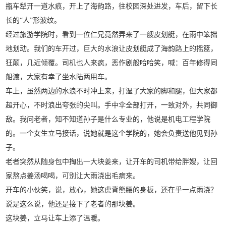
瓶车犁开一道水痕，开上了海韵路，往校园深处进发，车后，留下长
长的“人”形波纹。
经过旅游学院时，看到一位仁兄竟然弄来了一艘皮划艇，在雨中笨拙
地划动。我们的车开过，巨大的水浪让皮划艇成了海韵路上的摇篮，
狂颠，几近倾覆。司机也人来疯，恶作剧般哈哈笑，喊：百年修得同
船渡，大家有幸了坐水陆两用车。
车上，虽然两边的水浪不时冲上来，打湿了大家的脚和腿，但大家都
超开心，不时浪出夸张的尖叫。手中伞全部打开，一致对外，共同御
敌。我问老者，知不知道孙子是什么专业的，他说是机电工程学院
的。一个女生立马接话，说她就是这个学院的，她会负责送他见到孙
子。
老者突然从随身包中掏出一大块姜来，让开车的司机带给胖嫂，让回
家熬点姜汤喝喝，可别让大雨浇出毛病来。
开车的小伙笑，说，放心，她这虎背熊腰的身板，还在乎一点雨浇？
说是这么说，他还是接下了老者的那块姜。
这块姜，立马让车上添了温暖。