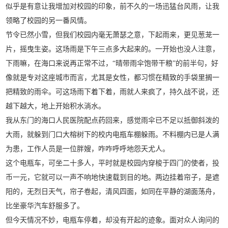
似乎是有意让我增加对校园的印象，前不久的一场迅猛台风雨，让我
领略了校园的另一番风情。
节令已然小雪，但我们校园内毫无萧瑟之意，下起雨来，更见葱茏一
片，摇曳生姿。这场雨是下午三点多大起来的。一开始也没人注意，
下雨嘛，在海口来说再正常不过，“晴带雨伞饱带干粮”的前半句，好
像就是专对这座城市而言，尤其是女性，都习惯在精致的手袋里搁一
把精致的雨伞。可这场雨下着下着，雨就人来疯了，持久战不说，还
越下越大，地上开始积水淌水。
我从东门的海口人民医院配点药回来，感觉雨伞已不足以抵御斜泼的
大雨，就躲到门口大榕树下的校内电瓶车棚躲雨。不料棚内已是人满
为患，工作人员是一位胖嫂，咋咋呼呼地怨天尤人。
这个电瓶车，可坐二十多人，平时就是校园内穿梭于四门的使者，投
币一元，它就可以一声不响地快速载到目的地。两边挂着帘子，是遮
阳的，无烈日天气，帘子卷起，清风四面，如同在平静的湖面荡舟，
比坐豪华汽车舒服多了。
但今天情况不妙，电瓶车停着，却没有开起的迹象。面对众人询问的