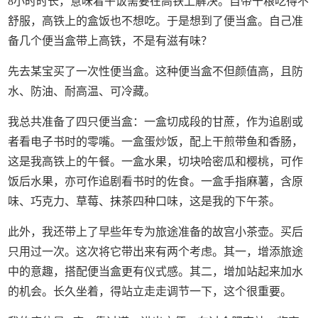
8小时时长，意味着午饭需要在高铁上解决。自带干粮吃得不
舒服，高铁上的盒饭也不想吃。于是想到了便当盒。自己准
备几个便当盒带上高铁，不是有滋有味？
先去某宝买了一次性便当盒。这种便当盒不但颜值高，且防
水、防油、耐高温、可冷藏。
我总共准备了四只便当盒：一盒切成段的甘蔗，作为追剧或
者看电子书时的零嘴。一盒蛋炒饭，配上干煎带鱼和香肠，
这是我高铁上的午餐。一盒水果，切块哈密瓜和樱桃，可作
饭后水果，亦可作追剧看书时的佐食。一盒手指麻薯，含原
味、巧克力、草莓、抹茶四种口味，这是我的下午茶。
此外，我还带上了早些年专为旅途准备的故宫小茶壶。买后
只用过一次。这次将它带出来有两个考虑。其一，增添旅途
中的意趣，搭配便当盒更有仪式感。其二，增加站起来加水
的机会。长久坐着，得站立走走调节一下，这个很重要。