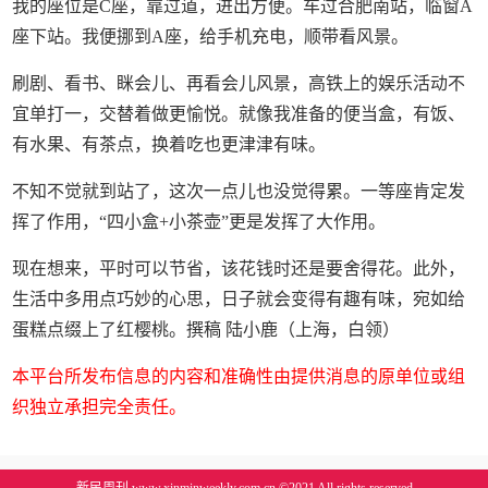
我的座位是C座，靠过道，进出方便。车过合肥南站，临窗A
座下站。我便挪到A座，给手机充电，顺带看风景。
刷剧、看书、眯会儿、再看会儿风景，高铁上的娱乐活动不
宜单打一，交替着做更愉悦。就像我准备的便当盒，有饭、
有水果、有茶点，换着吃也更津津有味。
不知不觉就到站了，这次一点儿也没觉得累。一等座肯定发
挥了作用，“四小盒+小茶壶”更是发挥了大作用。
现在想来，平时可以节省，该花钱时还是要舍得花。此外，
生活中多用点巧妙的心思，日子就会变得有趣有味，宛如给
蛋糕点缀上了红樱桃。撰稿 陆小鹿（上海，白领）
本平台所发布信息的内容和准确性由提供消息的原单位或组
织独立承担完全责任。