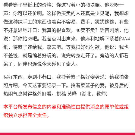
看看篓子里纸上的价格：你这写着小的48块嘛。他哎呀一
声：你可以还价啊。这样做买卖的人还真是少见呢，我想想
做这种纯手工的东西也着实不容易，费手，犹犹豫豫，有些
不好意思地开口：我真的很喜欢，40卖不卖？话音刚落，他
说：那你给35吧。我差点叫出声来，他麻利地解下系着的A4
纸，将篮子递给我，拿去吧。等我扫好码付款，他说：我也
不差钱，就是编着好玩的。说完转身走开了。旁边的人都看
呆了，同伴也连说今天碰见了奇人。
买好东西，走到小巷口，我拎着篮子摆好姿势说：给我拍张
照片吧，今天这事要记录一下。拎着菜篮子的我，被身后的
热闹气息衬得格外好看。撰稿 黄晔（湖北，教师）
本平台所发布信息的内容和准确性由提供消息的原单位或组
织独立承担完全责任。