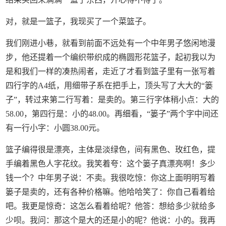
对，就是一篮子，我现买了一个菜篮子。
我们刚进小巷，就看到前面不远处有一个中年男子悠闲地漫
步，他还提着一个编织带织成的椭圆形花篮子，起初我以为
是和我们一样的凑热闹者，走近了才看到篮子里有一张写着
四行字的A4纸，用细带子系在把手上，顶头写了大大的“篓
子”，转过来第二行写着：是卖的。第三行字体稍小点：大的
58.00，第四行是：小的48.00。再细看，“篓子”两个字中间还
有一行小字：小圆38.00元。
篮子编得很是漂亮，主体是淡绿色，间有黑色、玫红色，提
手编着黑色人字花纹。我笑着夸：这个篓子真漂亮啊！多少
钱一个？中年男子说：不卖。我很吃惊：你这上面明明写着
篓子是卖的，还有各种价格嘛。他哈哈笑了：你自己看着给
吧。我更是惊奇：这怎么看着给呢？他答：想给多少就给多
少呗。我问：那这个是大的还是小的呢？他说：小的。我再