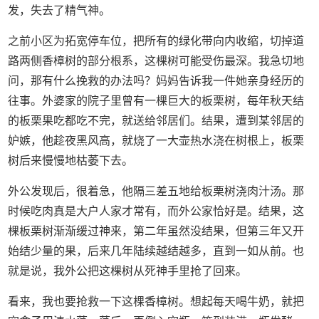
发，失去了精气神。
之前小区为拓宽停车位，把所有的绿化带向内收缩，切掉道
路两侧香樟树的部分根系，这棵树可能受伤最深。我急切地
问，那有什么挽救的办法吗？妈妈告诉我一件她亲身经历的
往事。外婆家的院子里曾有一棵巨大的板栗树，每年秋天结
的板栗果吃都吃不完，就送给邻居们。结果，遭到某邻居的
妒嫉，他趁夜黑风高，就烧了一大壶热水浇在树根上，板栗
树后来慢慢地枯萎下去。
外公发现后，很着急，他隔三差五地给板栗树浇肉汁汤。那
时候吃肉真是大户人家才常有，而外公家恰好是。结果，这
棵板栗树渐渐缓过神来，第二年虽然没结果，但第三年又开
始结少量的果，后来几年陆续越结越多，直到一如从前。也
就是说，我外公把这棵树从死神手里抢了回来。
看来，我也要抢救一下这棵香樟树。想起每天喝牛奶，就把