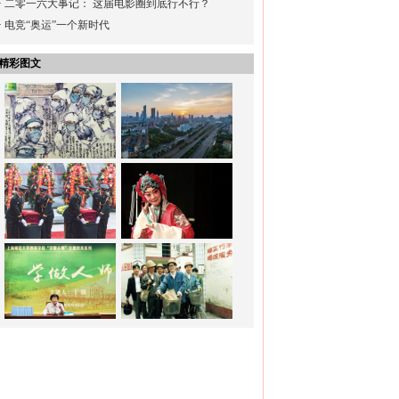
·
二零一六大事记： 这届电影圈到底行不行？
·
电竞“奥运”一个新时代
精彩图文