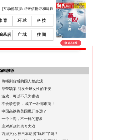
[互动邮箱]欢迎来信批评和建议
体 育
环 球
科 技
编幕后
广 域
往 期
编辑推荐
·
热播剧背后的国人婚恋观
·
章莹颖案 引发全球女性的不安
·
游戏，可以不只为赚钱
·
不会谈恋爱， 成了一种都市病！
·
中国高铁将美国甩开多远？
·
一个上海，不一样的想象
·
应对新政的离奇大戏
·
西游文化 被日本动漫“玩坏”了吗？