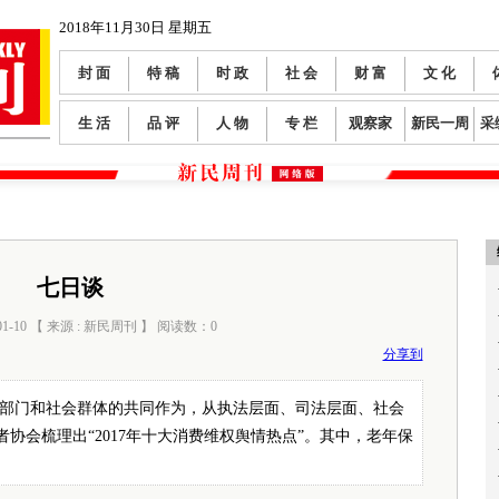
2018年11月30日 星期五
封 面
特 稿
时 政
社 会
财 富
文 化
生 活
品 评
人 物
专 栏
观察家
新民一周
采
七日谈
01-10 【 来源 : 新民周刊 】 阅读数：
0
分享到
管部门和社会群体的共同作为，从执法层面、司法层面、社会
协会梳理出“2017年十大消费维权舆情热点”。其中，老年保
。