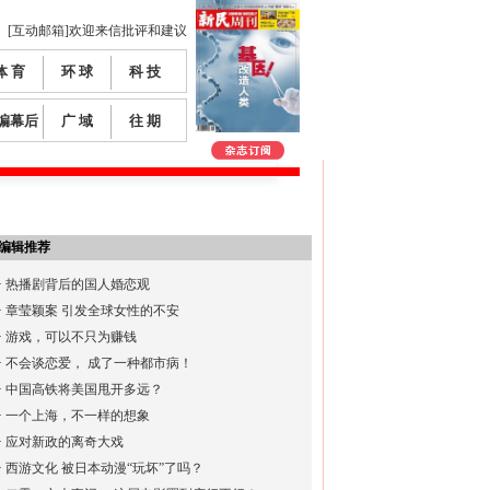
[互动邮箱]欢迎来信批评和建议
体 育
环 球
科 技
编幕后
广 域
往 期
编辑推荐
·
热播剧背后的国人婚恋观
·
章莹颖案 引发全球女性的不安
·
游戏，可以不只为赚钱
·
不会谈恋爱， 成了一种都市病！
·
中国高铁将美国甩开多远？
·
一个上海，不一样的想象
·
应对新政的离奇大戏
·
西游文化 被日本动漫“玩坏”了吗？