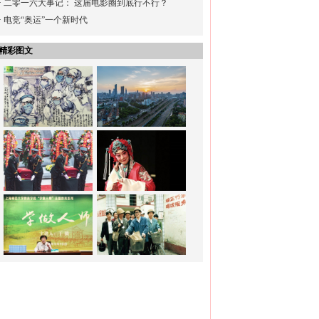
·
二零一六大事记： 这届电影圈到底行不行？
·
电竞“奥运”一个新时代
精彩图文