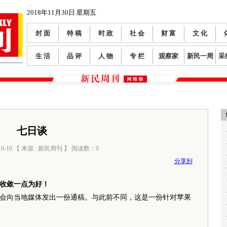
2018年11月30日 星期五
封 面
特 稿
时 政
社 会
财 富
文 化
生 活
品 评
人 物
专 栏
观察家
新民一周
采
七日谈
10-10 【 来源 : 新民周刊 】 阅读数：
0
分享到
收敛一点为好！
会向当地媒体发出一份通稿。与此前不同，这是一份针对苹果