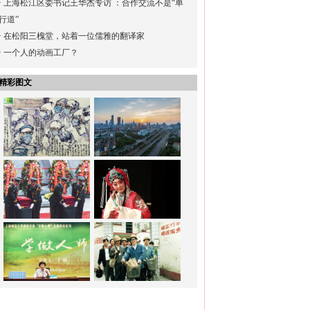
·
上海松江区委书记王华杰专访 ：合作交流不是“单
行道”
·
在松阳三槐堂，站着一位儒雅的翻译家
·
一个人的动画工厂？
精彩图文