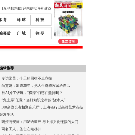
[互动邮箱]欢迎来信批评和建议
体 育
环 球
科 技
编幕后
广 域
往 期
编辑推荐
·
专访常昊：今天的围棋不止竞技
·
尚雯婕：出道20年，把人生选择权留给自己
·
被AI抢了饭碗，“横漂”们还在坚持吗？
·
“兔主席”任意：当好知识之树的“浇水人”
·
300余位长者相聚音乐厅，上海银行以高雅艺术点亮
银发生活
·
玛娅与安栋：用沪语敲开 与上海文化连接的大门
·
两名工人，坠亡在电梯井