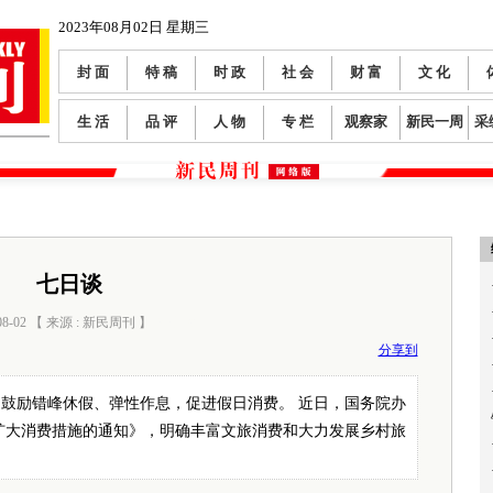
2023年08月02日 星期三
封 面
特 稿
时 政
社 会
财 富
文 化
生 活
品 评
人 物
专 栏
观察家
新民一周
采
七日谈
08-02 【 来源 : 新民周刊 】
阅读数：
0
分享到
鼓励错峰休假、弹性作息，促进假日消费。 近日，国务院办
扩大消费措施的通知》，明确丰富文旅消费和大力发展乡村旅