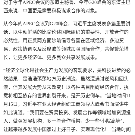
对于今年APEC会议的东道主秘鲁、今年G20峰会的东道主巴
西来说，中国更是需要积极谋求合作的对象。
从今年的APEC会议到G20峰会，习近平主席发表多篇重要讲
话，以生动鲜活的比喻论述国际组织的重要性、开放合作的
必然性，用正反两方面妙喻倡导各国在区域经济、多边贸
易、政策协调以及反腐败等领域加强国际合作，共促繁荣增
长，让更多经济体、更多民众共享发展成果。
“经济全球化是社会生产力发展的客观要求，是科技进步的必
然结果，是浩浩荡荡地方历史潮流，虽然遭遇讨逆风和回头
浪，但其发展大势从未改变！以各种名目阻碍经济合作，执
意将相互依存的世界割裂开来，是开历史倒车。”当地时间11
月15日，习近平在亚太经合组织工商领导人峰会书面演讲中
如此说道。“我们要在贸易投资、发展合作等领域增加资源投
入，做强发展机构，多一些合作桥梁，少一些‘小院高墙’，
让越来越多发展中国家过上好日子、实现现代化！”当地时间