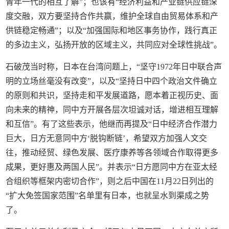
青年一代的相互了解”；也该有“经济利益和产业链供应链深
度交融，双方要坚持合作共赢，维护全球自由贸易体系和产
供链稳定畅通”；以及“加强国际和地区事务协作，践行真正
的多边主义，弘扬开放的区域主义，共同应对全球性挑战”。
石破茂当时称，日本在台湾问题上，“坚守1972年日中联合声
明的立场丝毫没有改变”，以及“坚持日中四个政治文件确立
的原则和共识，坚持走和平发展道路，愿本着正视历史、面
向未来的精神，同中方开展各层次坦诚对话，增进相互理解
和互信”。有了这些表示，他继而再提及“日中经济合作潜力
巨大，日方无意同中方‘脱钩断链’，希望双方加强人文交
往，推动经贸、绿色发展、医疗康养等各领域合作取得更多
成果，更好惠及两国人民”。并表示“日方愿同中方在亚太经
合组织等框架内密切合作”，则之后中国在11月22日列出的
“扩大免签国家范围”名单里有日本，也就呈水到渠成之势
了。