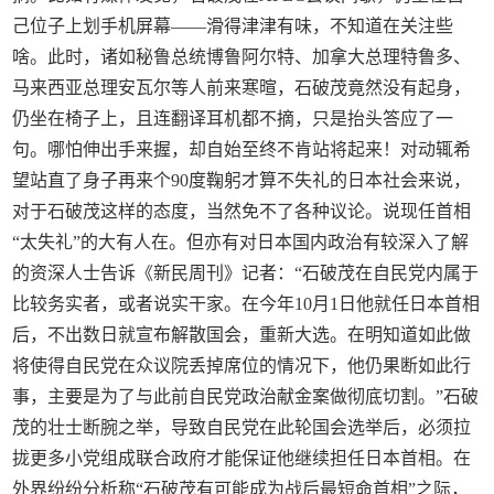
己位子上划手机屏幕——滑得津津有味，不知道在关注些
啥。此时，诸如秘鲁总统博鲁阿尔特、加拿大总理特鲁多、
马来西亚总理安瓦尔等人前来寒暄，石破茂竟然没有起身，
仍坐在椅子上，且连翻译耳机都不摘，只是抬头答应了一
句。哪怕伸出手来握，却自始至终不肯站将起来！对动辄希
望站直了身子再来个90度鞠躬才算不失礼的日本社会来说，
对于石破茂这样的态度，当然免不了各种议论。说现任首相
“太失礼”的大有人在。但亦有对日本国内政治有较深入了解
的资深人士告诉《新民周刊》记者：“石破茂在自民党内属于
比较务实者，或者说实干家。在今年10月1日他就任日本首相
后，不出数日就宣布解散国会，重新大选。在明知道如此做
将使得自民党在众议院丢掉席位的情况下，他仍果断如此行
事，主要是为了与此前自民党政治献金案做彻底切割。”石破
茂的壮士断腕之举，导致自民党在此轮国会选举后，必须拉
拢更多小党组成联合政府才能保证他继续担任日本首相。在
外界纷纷分析称“石破茂有可能成为战后最短命首相”之际，