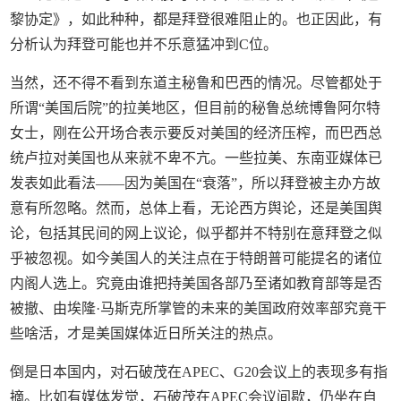
黎协定》，如此种种，都是拜登很难阻止的。也正因此，有
分析认为拜登可能也并不乐意猛冲到C位。
当然，还不得不看到东道主秘鲁和巴西的情况。尽管都处于
所谓“美国后院”的拉美地区，但目前的秘鲁总统博鲁阿尔特
女士，刚在公开场合表示要反对美国的经济压榨，而巴西总
统卢拉对美国也从来就不卑不亢。一些拉美、东南亚媒体已
发表如此看法——因为美国在“衰落”，所以拜登被主办方故
意有所忽略。然而，总体上看，无论西方舆论，还是美国舆
论，包括其民间的网上议论，似乎都并不特别在意拜登之似
乎被忽视。如今美国人的关注点在于特朗普可能提名的诸位
内阁人选上。究竟由谁把持美国各部乃至诸如教育部等是否
被撤、由埃隆·马斯克所掌管的未来的美国政府效率部究竟干
些啥活，才是美国媒体近日所关注的热点。
倒是日本国内，对石破茂在APEC、G20会议上的表现多有指
摘。比如有媒体发觉，石破茂在APEC会议间歇，仍坐在自