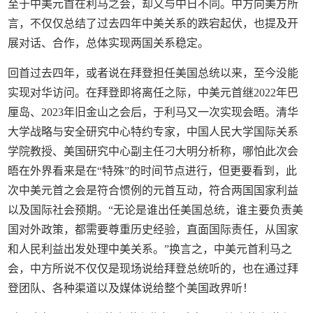
至于中美元首在利马之会，却又与中日不同。中方向美方所
言，不仅仅总结了过去四年中美关系的跌宕起伏，也提及开
展对话、合作，总体实现两国关系稳定。
回首过去四年，或者说在拜登担任美国总统以来，至今没能
实现对华访问。在拜登即将离任之际，中美元首继2022年巴
厘岛、2023年旧金山之会后，于利马又一次实现会晤。清华
大学战略与安全研究中心特约专家，中国人民大学国际关系
学院教授、美国研究中心副主任刁大明分析称，哪怕此次会
晤在外界看来是在“特殊”的时间节点进行，但更要看到，此
次中美元首之会是符合惯例的元首互动，符合两国国家利益
以及国际社会预期。“无论是谁出任美国总统，谁主要负责美
国对外政策，都需要尊重历史经验，直面国际责任，从国家
和人民利益出发处理中美关系。”换言之，中美元首利马之
会，中方所说不仅仅是现场说给拜登总统听的，也在通过拜
登团队、各种渠道以及媒体说给整个美国政界听！