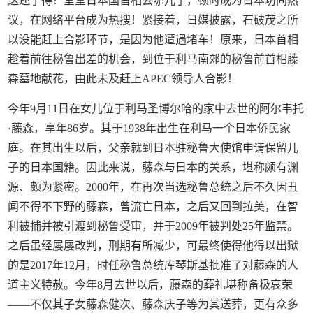
这还了得？堂堂日本国首相去哪儿了，顿时成为日本坊间热
议，在网络平台成为热搜！紧接着，日媒披露，石破茂之所
以没能赶上合影环节，是因为他遭遇堵车！原来，日本首相
趁着前往秘鲁出差的机会，到位于利马南郊的秘鲁前首相藤
森墓地献花，由此未及赶上APEC领导人合影！
今年9月11日在女儿位于利马圣博尔哈的家中去世的阿尔韦托
·藤森，享年86岁。其于1938年出生在利马一个日本侨民家
庭。在其出生以后，父亲就到日本驻秘鲁大使馆申请保留儿
子的日本国籍。因此来说，藤森与日本的关系，堪称颇有渊
源、颇为紧密。2000年，在再次当选秘鲁总统之后不久因丑
闻不得不下野的藤森，曾流亡日本，之后又回到拉美，在智
利被捕并被引渡到秘鲁受审，并于2009年被判处25年监禁。
之后虽经屡屡改判，刑期有所减少，可最终使得他得以出狱
的是2017年12月，时任秘鲁总统库琴斯基批准了对藤森的人
道主义特赦。今年8月去世以后，藤森的葬礼堪称备极哀荣
——不仅其子女藤森健次、藤森庆子等为其送葬，更有众多