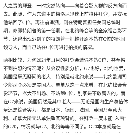
人之责的拜登，一时突然转向——向着合影人群的反方向而
去。此际，作为东道主的梅洛尼迅速上前拉住拜登，并安抚
他站回了C位。再往前追溯，则在特朗普担任美国总统时
期，亦即特朗普的第一任期，在北约峰会等的全家福合影环
节，还曾出现迟到了的特朗普一把推开原本站在C位的他国
领导人，而自己站在C位再进行拍摄的情况。
两相比较，为何2024年11月的拜登会遭遇不站C位，甚至捞
不到拍照的情况呢？从会议性质分析，G7也好，北约也罢，
美国是毫无疑问的老大！特别是就北约来说——北约欧洲司
令部司令必须是美国人。单单从这一点来看，在北约峰会合
影环节，老大不出场、不站到C位，别家是不敢离去的。而
在G7来说，美国仍然是其中老大——无论是国内生产总值体
量还是综合实力，都是日本、德国、法国、英国乃至意大
利、加拿大所无法单独望其项背的。在拜登一度未能“入画”
的G20，情况就与G7、北约等等不同了。G20本身就是在