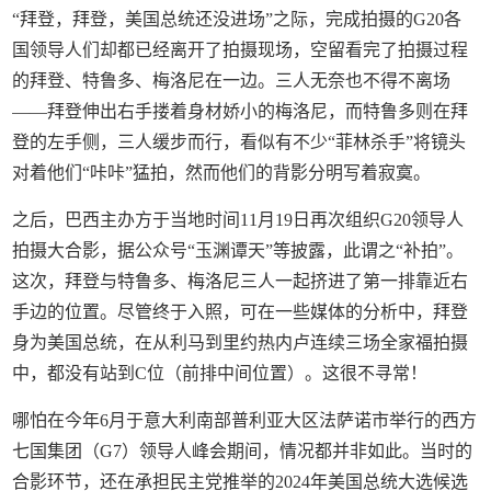
“拜登，拜登，美国总统还没进场”之际，完成拍摄的G20各
国领导人们却都已经离开了拍摄现场，空留看完了拍摄过程
的拜登、特鲁多、梅洛尼在一边。三人无奈也不得不离场
——拜登伸出右手搂着身材娇小的梅洛尼，而特鲁多则在拜
登的左手侧，三人缓步而行，看似有不少“菲林杀手”将镜头
对着他们“咔咔”猛拍，然而他们的背影分明写着寂寞。
之后，巴西主办方于当地时间11月19日再次组织G20领导人
拍摄大合影，据公众号“玉渊谭天”等披露，此谓之“补拍”。
这次，拜登与特鲁多、梅洛尼三人一起挤进了第一排靠近右
手边的位置。尽管终于入照，可在一些媒体的分析中，拜登
身为美国总统，在从利马到里约热内卢连续三场全家福拍摄
中，都没有站到C位（前排中间位置）。这很不寻常！
哪怕在今年6月于意大利南部普利亚大区法萨诺市举行的西方
七国集团（G7）领导人峰会期间，情况都并非如此。当时的
合影环节，还在承担民主党推举的2024年美国总统大选候选