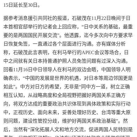
15日延长至30日。
据参考消息援引共同社的报道，石破茂在11月22日晚间于日
本首相官邸举行的记者会上回应称，“日中关系的基础，最重
要的是两国国民开展交流”。他透露，迄今多次向中方要求早
日恢复免签，一直通过各个层面进行沟通。亦有媒体分析
称，石破茂此言表明，在利马举行的APEC会议等场合，日
中之间就有关日本持普通护照人员免签问题有过深入沟通。
回看11月16日中日领导人在利马的双边会晤，中国领导人明
确表示，“中国的发展是世界的机遇，对日本等周边邻国更是
如此”。中方对日方的希望，无非是“同中方一道，树立正确
相互认知，从战略高度和全局视野把握好两国关系正确方
向，将双方达成的重要政治共识体现到具体政策和实际行动
中，正视历史、面向未来，妥善处理好历史、台湾等重大原
则问题，建设性管控分歧，维护好两国关系政治基础”。然
后，当然有“深化拓展人文和地方交流，促进两国人民特别是