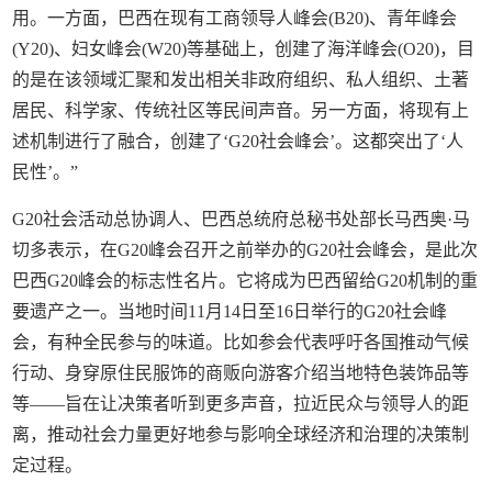
用。一方面，巴西在现有工商领导人峰会(B20)、青年峰会
(Y20)、妇女峰会(W20)等基础上，创建了海洋峰会(O20)，目
的是在该领域汇聚和发出相关非政府组织、私人组织、土著
居民、科学家、传统社区等民间声音。另一方面，将现有上
述机制进行了融合，创建了‘G20社会峰会’。这都突出了‘人
民性’。”
G20社会活动总协调人、巴西总统府总秘书处部长马西奥·马
切多表示，在G20峰会召开之前举办的G20社会峰会，是此次
巴西G20峰会的标志性名片。它将成为巴西留给G20机制的重
要遗产之一。当地时间11月14日至16日举行的G20社会峰
会，有种全民参与的味道。比如参会代表呼吁各国推动气候
行动、身穿原住民服饰的商贩向游客介绍当地特色装饰品等
等——旨在让决策者听到更多声音，拉近民众与领导人的距
离，推动社会力量更好地参与影响全球经济和治理的决策制
定过程。