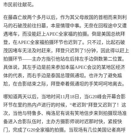
市民前往献花。
在藤森亡故两个多月以后，作为其父母故国的首相而来到利
马的石破茂前往扫墓，本是情理中事。无奈在回程途中又遭
遇堵车，而没能赶上APEC全家福的拍摄。倒是美国总统拜
登，在APEC全家福拍摄环节也迟到了。只不过，比起石破
茂因堵车无法及时赶来，拜登只迟到了5分钟，因此得以赶上
拍摄环节——主办方指引他站在后排左手边倒数第二位置。
具体说，其左手边是前来参加本届APEC会议的某地区经济
体的代表，而右手边是泰国总理佩通坦。也许为了避免尴
尬，在合影结束之际，拜登牵着佩通坦的手笑呵呵地离去。
哪知道两天以后，当地时间11月18日，当G20峰会开幕合影
环节在里约热内卢进行的时候，“老迟到”拜登又迟到了！这
次，当他与特鲁多、梅洛尼有说有笑地信步来到拍摄现场准
备进入合影队伍时，主办方摄影师说时迟那时快，紧按快
门，完成了G20全家福的拍摄。当现场有几位美国记者高呼