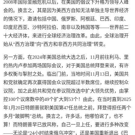
2008年国际金融危机以后，在美国的倡议下升格为领导人峰
会的。换言之，其是因为美西方自知无法单独主导世界经济
的情况下，邀请包括中国、俄罗斯、阿根廷、巴西、印度、
印度尼西亚、沙特阿拉伯、南非以及韩国等等——世界前二
十大经济体，来进行全球经济治理改革。由此，全球治理开
始从“西方治理”向“西方和非西方共同治理”转变。
另一方面，在2024年美国总统大选之后，11月前往利马、里
约热内卢参加两场国际会议，对于美国总统拜登来说，有许
多权衡与掣肘之处。临出门前，当地时间11月13日，美国共
和党就确定再次赢得国会众议院超过半数席位，继续控制众
议院，加之此前共和党在参议院改选中扩大领先优势，由掌
控100个议席数中的49个扩大到53个！由此，在当时直到2025
年1月20日特朗普就职美国第47任总统之前，拜登得担任两个
多月“跛脚鸭”总统。换言之，许多话，他哪怕说了，也不
算！而特朗普早已放风称，自己一旦上任，要进行多种改变
——无论是“24小时结束俄乌冲突”，还是美国重新退出《巴