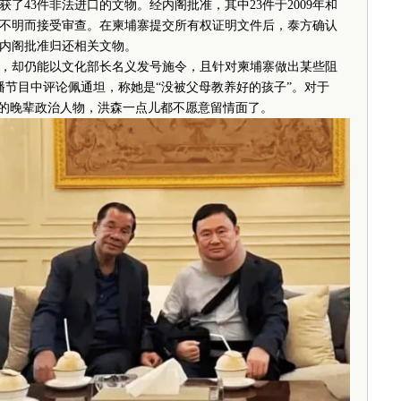
了43件非法进口的文物。经内阁批准，其中23件于2009年和
来源不明而接受审查。在柬埔寨提交所有权证明文件后，泰方确认
国内阁批准归还相关文物。
却仍能以文化部长名义发号施令，且针对柬埔寨做出某些阻
播节目中评论佩通坦，称她是“没被父母教养好的孩子”。对于
”的晚辈政治人物，洪森一点儿都不愿意留情面了。