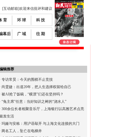
[互动邮箱]欢迎来信批评和建议
体 育
环 球
科 技
编幕后
广 域
往 期
编辑推荐
·
专访常昊：今天的围棋不止竞技
·
尚雯婕：出道20年，把人生选择权留给自己
·
被AI抢了饭碗，“横漂”们还在坚持吗？
·
“兔主席”任意：当好知识之树的“浇水人”
·
300余位长者相聚音乐厅，上海银行以高雅艺术点亮
银发生活
·
玛娅与安栋：用沪语敲开 与上海文化连接的大门
·
两名工人，坠亡在电梯井