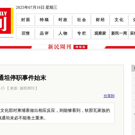
2025年07月16日 星期三
封 面
特 稿
时 政
社 会
财 经
文 化
区情
品 评
人 物
专 栏
观察家
新民一周
采
通坦停职事件始末
-15 【 来源 : 新民周刊 】
阅读数：
1769
分享到
国文化部对柬埔寨做出相应反应，则能够看到，钦那瓦家族的
佩通坦未必不能卷土重来。