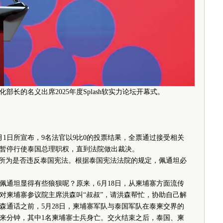
部长的名义出席2025年度Splash软实力论坛开幕式。
日所宣布，9名法官以9比0的投票结果，全票通过接受相关
坦暂停行使泰国总理职权，直到法院做出裁决。
所为是否违反泰国宪法。根据泰国宪法法院的规定，佩通坦必
通坦显得有些狼狈呢？原来，6月18日，从柬埔寨方面流传
对柬埔寨参议院主席洪森叫“叔叔”，请洪森帮忙，协助自己解
森通话之前，5月28日，柬埔寨军队与泰国军队在泰柬交界的
来分钟，其中1名柬埔寨士兵身亡。交火结束之后，泰国、柬