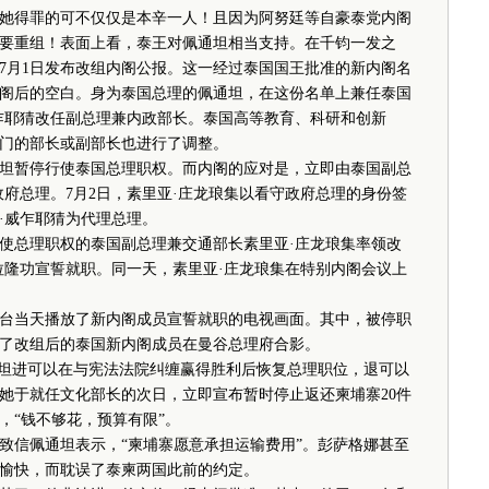
得罪的可不仅仅是本辛一人！且因为阿努廷等自豪泰党内阁
要重组！表面上看，泰王对佩通坦相当支持。在千钧一发之
7月1日发布改组内阁公报。这一经过泰国国王批准的新内阁名
阁后的空白。身为泰国总理的佩通坦，在这份名单上兼任泰国
乍耶猜改任副总理兼内政部长。泰国高等教育、科研和创新
门的部长或副部长也进行了调整。
暂停行使泰国总理职权。而内阁的应对是，立即由泰国副总
府总理。7月2日，素里亚·庄龙琅集以看守政府总理的身份签
·威乍耶猜为代理总理。
使总理职权的泰国副总理兼交通部长素里亚·庄龙琅集率领改
拉隆功宣誓就职。同一天，素里亚·庄龙琅集在特别内阁会议上
当天播放了新内阁成员宣誓就职的电视画面。其中，被停职
了改组后的泰国新内阁成员在曼谷总理府合影。
坦进可以在与宪法法院纠缠赢得胜利后恢复总理职位，退可以
她于就任文化部长的次日，立即宣布暂时停止返还柬埔寨20件
，“钱不够花，预算有限”。
信佩通坦表示，“柬埔寨愿意承担运输费用”。彭萨格娜甚至
愉快，而耽误了泰柬两国此前的约定。