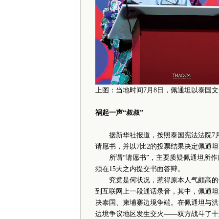
上图：当地时间7月8日，佩通坦以泰国文化
祸起一声“叔叔”
据新华社报道，按照泰国宪法法院7月1
请愿书，并以7比2的投票结果决定佩通
所谓“请愿书”，主要质疑佩通坦所作
须在15天之内提交书面答辩。
究竟是何状况，惹得原本人气颇高的佩
到互联网上一段通话录音，其中，佩通坦
决泰国、柬埔寨边境争端。在佩通坦与洪
边境争议地区发生交火——双方战斗了十