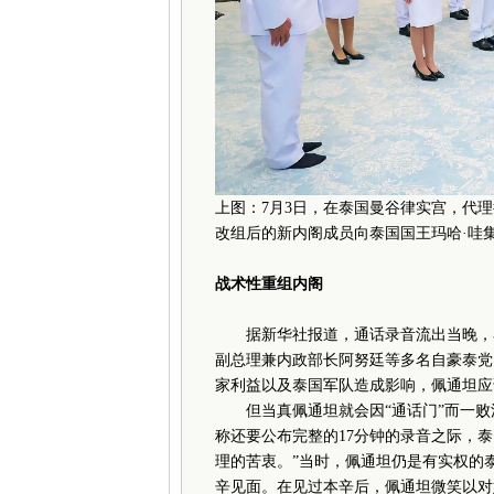
上图：7月3日，在泰国曼谷律实宫，代
改组后的新内阁成员向泰国国王玛哈·哇
战术性重组内阁
据新华社报道，通话录音流出当晚，泰
副总理兼内政部长阿努廷等多名自豪泰党
家利益以及泰国军队造成影响，佩通坦应
但当真佩通坦就会因“通话门”而一败
称还要公布完整的17分钟的录音之际，
理的苦衷。”当时，佩通坦仍是有实权的
辛见面。在见过本辛后，佩通坦微笑以对