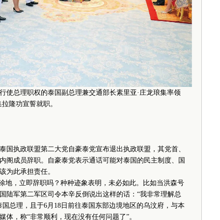
理行使总理职权的泰国副总理兼交通部长素里亚·庄龙琅集率领
集拉隆功宣誓就职。
国执政联盟第二大党自豪泰党宣布退出执政联盟，其党首、
内阁成员辞职。自豪泰党表示通话可能对泰国的民主制度、国
该为此承担责任。
涂地，立即辞职吗？种种迹象表明，未必如此。比如当洪森号
泰国陆军第二军区司令本辛反倒说出这样的话：“我非常理解总
泰国总理，且于6月18日前往泰国东部边境地区的乌汶府，与本
媒体，称“非常顺利，现在没有任何问题了”。