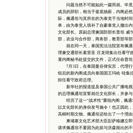
问题当然不可能如此一蹴而就。毕竟她
成员的辞职，相当于釜底抽薪，内阁必然
际，佩通坦与其所在的为泰党于当地时间
单，由为泰党人填补了自豪泰党人撤出内
文化部长。原副总理兼国防部长普坦·威
部，农业与合作部，商务部，教育部等部
就在同一天，泰国宪法法院宣布佩通坦
理兼交通部长素里亚·庄龙琅集出任看守政
署内阁秘书处提交的文件，正式任命普坦
7月3日，在泰国曼谷律实宫，代理行
组后的新内阁成员向泰国国王玛哈·哇集
卸任看守政府总理。
新华社的报道提及泰国公共广播电视台
的总理佩通坦宣誓就任文化部长，并参与
经历了这一“战术性”重组内阁，佩通
以文化部长的身份发号施令！也正因此，
高棉时期文物。佩通坦还给出了一个理由
柬埔寨文化艺术部大臣彭萨格娜立即致
请求佩通坦不要因为此前与洪森闹出的不