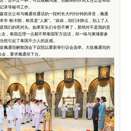
言，且不止一种，可以顺畅沟通。但翻译的作用又岂止是帮助
记录等秘书工作。
首次公布与佩通坦通话的一段时长大约9分钟的录音，佩通
辛·帕卡朗，称其是“人家”。“叔叔，咱们冷静点，别上了人
是我们的死对头。如果军头们令您不爽了，那绝对不是我的意
上去，泰国总理一点都不帮泰国军方说话，却一味与柬埔寨参
当然引起了泰国不少人的反感。
佩通坦解散国会下议院以重新举行议会选举。大批佩通坦的
集会，要求佩通坦下台。