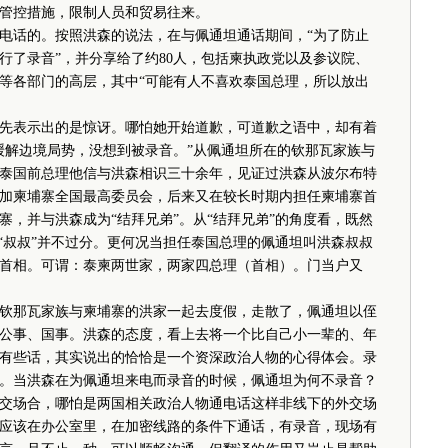
管控措施，限制人员和贸易往来。
话的。按照洪森的说法，在与佩通坦通话期间，“为了防止
行了录音”，并分享给了约80人，包括柬执政党以及参议院、
等各部门的高层，其中“可能有人不喜欢泰国总理，所以放出
表示出的是惊讶。哪怕她开始道歉，可道歉之语中，却有着
缓解边境局势，没想到被录音。”从佩通坦所在的钦那瓦家族与
泰国前总理他信与洪森相识三十余年，见证过洪森从波尔布特
加柬埔寨全国最高委员会，后来又在较长时期内担任柬埔寨首
，并与洪森成为“结拜兄弟”。从“结拜兄弟”的角度看，既然
“叔叔”并不过分。更何况当担任泰国总理的佩通坦叫洪森叔叔
首相。可谓：泰柬两世家，两家四总理（首相）。门当户又
那瓦家族与柬埔寨的洪家一起去度假，走散了，佩通坦以侄
公事、国事。洪森的态度，看上去将一个比自己小一辈的、年
有些话，其实说出的恰恰是一个资深政治人物的心得体会。录
。当洪森在为佩通坦来电而录音的时候，佩通坦为何不录音？
交场合，哪怕是两国相关政治人物通电话这样非线下的外交场
应该在办公室里，在加密线路的条件下通话，有录音，现场有