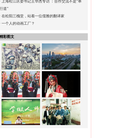
·
上海松江区委书记王华杰专访 ：合作交流不是“单
行道”
·
在松阳三槐堂，站着一位儒雅的翻译家
·
一个人的动画工厂？
精彩图文