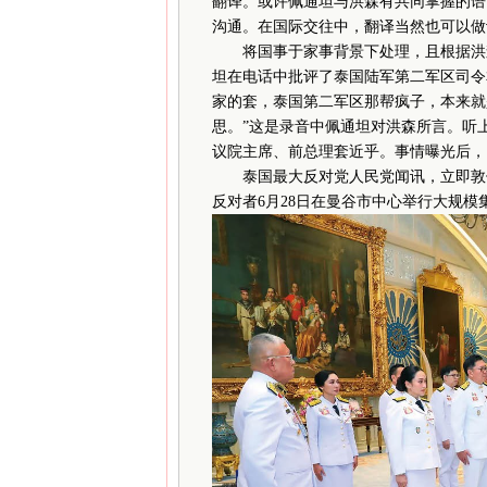
翻译。或许佩通坦与洪森有共同掌握的语
沟通。在国际交往中，翻译当然也可以做
将国事于家事背景下处理，且根据洪森
坦在电话中批评了泰国陆军第二军区司令本
家的套，泰国第二军区那帮疯子，本来就
思。”这是录音中佩通坦对洪森所言。听
议院主席、前总理套近乎。事情曝光后，
泰国最大反对党人民党闻讯，立即敦促
反对者6月28日在曼谷市中心举行大规模