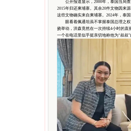
公开报道显示，2000年，泰国当局查获
2015年归还柬埔寨。其余20件文物因
这些文物确实来自柬埔寨。2024年，泰
眼看着佩通坦虽不掌握泰国总理之权，
挠举动，洪森竟然在一次持续4小时的直
一个在电话里似乎挺亲切地称他为“叔叔