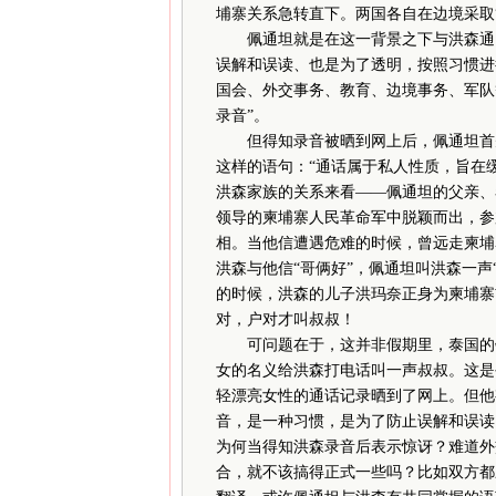
埔寨关系急转直下。两国各自在边境采取
佩通坦就是在这一背景之下与洪森通电
误解和误读、也是为了透明，按照习惯进
国会、外交事务、教育、边境事务、军队
录音”。
但得知录音被晒到网上后，佩通坦首先
这样的语句：“通话属于私人性质，旨在
洪森家族的关系来看——佩通坦的父亲、
领导的柬埔寨人民革命军中脱颖而出，参
相。当他信遭遇危难的时候，曾远走柬埔寨
洪森与他信“哥俩好”，佩通坦叫洪森一声
的时候，洪森的儿子洪玛奈正身为柬埔寨
对，户对才叫叔叔！
可问题在于，这并非假期里，泰国的钦
女的名义给洪森打电话叫一声叔叔。这是
轻漂亮女性的通话记录晒到了网上。但他
音，是一种习惯，是为了防止误解和误读
为何当得知洪森录音后表示惊讶？难道外
合，就不该搞得正式一些吗？比如双方都