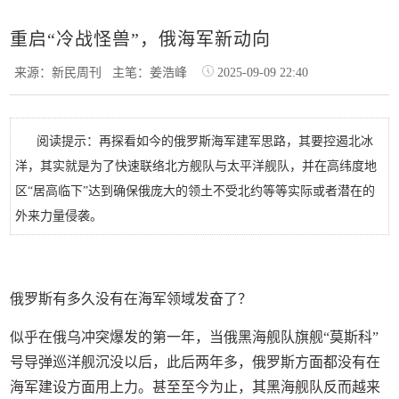
重启“冷战怪兽”，俄海军新动向
来源：新民周刊
主笔：姜浩峰
2025-09-09 22:40
阅读提示：再探看如今的俄罗斯海军建军思路，其要控遏北冰
洋，其实就是为了快速联络北方舰队与太平洋舰队，并在高纬度地
区“居高临下”达到确保俄庞大的领土不受北约等等实际或者潜在的
外来力量侵袭。
俄罗斯有多久没有在海军领域发奋了？
似乎在俄乌冲突爆发的第一年，当俄黑海舰队旗舰“莫斯科”
号导弹巡洋舰沉没以后，此后两年多，俄罗斯方面都没有在
海军建设方面用上力。甚至至今为止，其黑海舰队反而越来