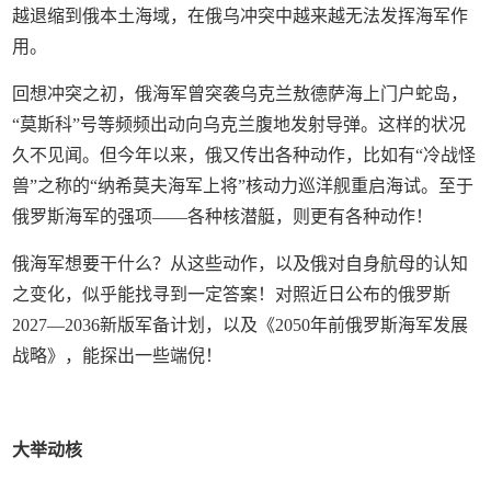
越退缩到俄本土海域，在俄乌冲突中越来越无法发挥海军作
用。
回想冲突之初，俄海军曾突袭乌克兰敖德萨海上门户蛇岛，
“莫斯科”号等频频出动向乌克兰腹地发射导弹。这样的状况
久不见闻。但今年以来，俄又传出各种动作，比如有“冷战怪
兽”之称的“纳希莫夫海军上将”核动力巡洋舰重启海试。至于
俄罗斯海军的强项——各种核潜艇，则更有各种动作！
俄海军想要干什么？从这些动作，以及俄对自身航母的认知
之变化，似乎能找寻到一定答案！对照近日公布的俄罗斯
2027—2036新版军备计划，以及《2050年前俄罗斯海军发展
战略》，能探出一些端倪！
大举动核