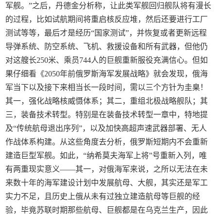
军舰。”之后，丹德金分析称，让此类军舰回归舰队将有漫长
的过程，比如试航期间将重启核反应堆，然后还要进行工厂
测试等等，最后才是经历“国家测试”，并恢复或者更新远程
导弹系统、防空系统、飞机、救援设备和所有武器，但他仍
对这艘长250米、乘员744人的巨舰重新服役充满信心。但如
果仔细看《2050年前俄罗斯海军发展战略》就会发现，俄海
军当下以及接下来相当长一段时间，需以三个方针为圭臬！
其一，强化战略核威慑体系；其二，重组北极战略舰队；其
三，装备技术转型。特别是在装备技术转型一章中，特地提
及“传统航母退出序列”，以及加快高超声速武器部署、无人
作战体系构建。从这些角度去分析，俄罗斯短期内不会重新
建造巨型军舰。如此，“纳希莫夫海军上将”号重新入列，唯
有两重现实意义——其一，对俄海军来说，之所以无法在未
来数十年的海军建设计划中发展航母、大舰，其实还是军工
实力不足，且历史上俄从未有过独立建造航母等巨舰的经
验，毕竟苏联时期那些航母、巨舰都是在乌克兰生产，因此