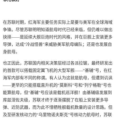
在苏联时期，红海军主要任务实际上是要与美军在全球海域
争锋。尽管苏联明明知道航母时代已经来临，但仍难以做出
抉择——是延续大舰巨炮时代的风格，并在巨舰上安装更多
导弹，达成“冷战怪兽”来威胁美军航母编队；还是也发展自
身航母。
也正因此，苏联国内相关决策层经过各派拉锯，最终研发出
的首款可以搭载固定翼飞机的大型军舰——“基辅”号，在红
海军内部有不同的称谓。有人认为这就是航母，但遭到讥讽
——更早的只能搭载直升机的“莫斯科”号和“列宁格勒”号也
能算航母，但“基辅”号应该是载机巡洋舰！由基辅级发展到
库兹涅佐夫级，苏联才终于逐渐摆脱了在船上安装更多导
弹、近防武器，而为此不惜牺牲舰载机数量的设计思路。但
及至研发核动力的“乌里物诺夫斯克”号核动力航母时，苏联