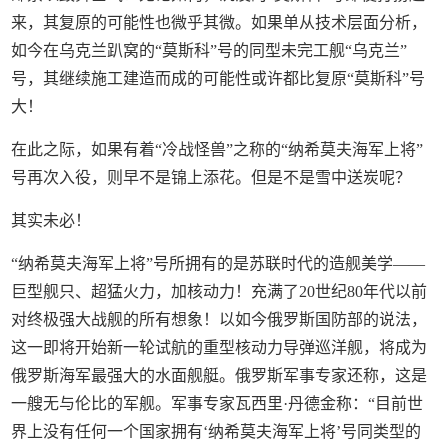
来，其复原的可能性也微乎其微。如果单从技术层面分析，
如今在乌克兰趴窝的“莫斯科”号的同型未完工舰“乌克兰”
号，其继续施工建造而成的可能性或许都比复原“莫斯科”号
大！
在此之际，如果有着“冷战怪兽”之称的“纳希莫夫海军上将”
号再次入役，则早不是锦上添花。但是不是雪中送炭呢？
其实未必！
“纳希莫夫海军上将”号所拥有的是苏联时代的造舰美学——
巨型舰只、超猛火力，加核动力！充满了20世纪80年代以前
对终极强大战舰的所有想象！以如今俄罗斯国防部的说法，
这一即将开始新一轮试航的重型核动力导弹巡洋舰，将成为
俄罗斯海军最强大的水面舰艇。俄罗斯军事专家还称，这是
一艘无与伦比的军舰。军事专家瓦西里·丹德金称：“目前世
界上没有任何一个国家拥有‘纳希莫夫海军上将’号同类型的