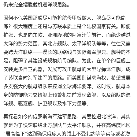
仍未完全摆脱载机巡洋舰思路。
因何不似美国那般尽可能将航母甲板做大、舰岛尽可能简
练？很大程度上还是与苏联本质上是个陆权国家有关。即便
扩张，也是向东欧、亚洲腹地的阿富汗等前行，而绝少越过
大洋的势力范围。其北方舰队、太平洋舰队等等，往往又需
要跨大洋联络——漫长的联络线与实际海军舰只、舰种的不
足，阻碍了其建设成规模航母编队。为此，在单个的巨舰上
安装更多自卫武器，发展可攻击航母的大型导弹巡洋舰，成
了苏联当时海军建军的思路。而美国则谋求海权，希望发展
多支强大的航母编队来控遏全球海洋要津。这时候，航母本
身的防御能力交给舰上预警机提前发现敌舰，以及编队的巡
洋舰、驱逐舰、护卫舰以及水下力量等。
再探看如今的俄罗斯海军建军思路，其要控遏北冰洋，其实
就是为了快速联络北方舰队与太平洋舰队，并在高纬度地区
“居高临下”达到确保俄庞大的领土不受北约等等实际或者潜