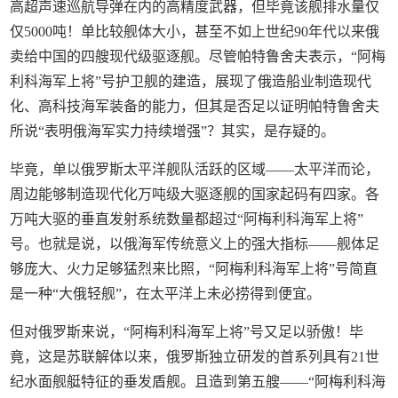
高超声速巡航导弹在内的高精度武器，但毕竟该舰排水量仅
仅5000吨！单比较舰体大小，甚至不如上世纪90年代以来俄
卖给中国的四艘现代级驱逐舰。尽管帕特鲁舍夫表示，“阿梅
利科海军上将”号护卫舰的建造，展现了俄造船业制造现代
化、高科技海军装备的能力，但其是否足以证明帕特鲁舍夫
所说“表明俄海军实力持续增强”？其实，是存疑的。
毕竟，单以俄罗斯太平洋舰队活跃的区域——太平洋而论，
周边能够制造现代化万吨级大驱逐舰的国家起码有四家。各
万吨大驱的垂直发射系统数量都超过“阿梅利科海军上将”
号。也就是说，以俄海军传统意义上的强大指标——舰体足
够庞大、火力足够猛烈来比照，“阿梅利科海军上将”号简直
是一种“大俄轻舰”，在太平洋上未必捞得到便宜。
但对俄罗斯来说，“阿梅利科海军上将”号又足以骄傲！毕
竟，这是苏联解体以来，俄罗斯独立研发的首系列具有21世
纪水面舰艇特征的垂发盾舰。且造到第五艘——“阿梅利科海