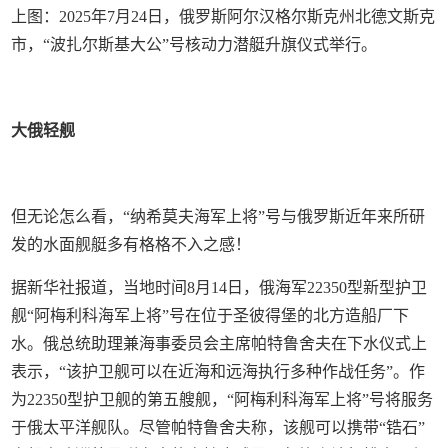
上图：2025年7月24日，俄罗斯阿尔汉格尔斯克州北德文斯克
市，“波扎尔斯基大公”号核动力潜艇升旗仪式举行。
大俄轻舰
但无论怎么看，“纳希莫夫海军上将”号与俄罗斯近年来所研
发的水面舰艇多有格格不入之感！
据新华社报道，当地时间8月14日，俄海军22350型新型护卫
舰“阿梅利科海军上将”号在位于圣彼得堡的北方造船厂下
水。俄总统助理兼海事委员会主席帕特鲁舍夫在下水仪式上
表示，“该护卫舰可以在近海和远海执行多种作战任务”。作
为22350型护卫舰的第五艘舰，“阿梅利科海军上将”号将服务
于俄太平洋舰队。尽管帕特鲁舍夫称，该舰可以携带“锆石”