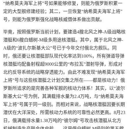
“纳希莫夫海军上将”号如果能够修复，则能为俄罗斯积累一
定的大型舰修建经验；其二，一旦恢复“纳希莫夫海军上将”
号，则能为俄罗斯强化战略核威慑体系做出贡献。
毕竟，按照俄罗斯当前计划，要建造4艘北风之神-A级战略核
潜艇和6艘白蜡树-M级多用途核潜艇。其中，属于北风之神-
A级的“波扎尔斯基大公”号已于今年交付俄北方舰队。同
时，俄还要让核潜艇部队现代化率达到100%，所有弹道导弹
核潜艇均配备射程超9000公里的“布拉瓦”潜射导弹，形成对
北约反导系统的战略穿透能力。由此不难发现“纳希莫夫海军
上将”号与这些核潜艇之计划交集之所在——都是核动力！俄
罗斯所追求的是完善各种军舰的核动力体系！其实，以“波尔
斯基大公”号为例，其满载排水量为2.4万吨，与“纳希莫夫海
军上将”号属于同一级别。而相对来说，战略核潜艇因要长期
潜伏在大洋深处，所需核动力系统的可靠性必然更高。8月23
日，俄满载排水量1.38万吨的“彼尔姆”号攻击核潜艇从北方
机械制造生产联合体启航——这是俄白蜡树-M级别的第五艘