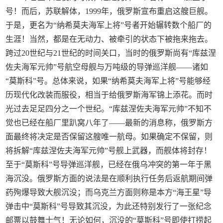
号！而后，苏联解体，1999年，俄罗斯宣布重启这艘巨舰。
于是，更名为“纳希莫夫海军上将”号者开始辗转数个船厂的
生涯！当然，都是在无动力、被牵引的状态下被拖来拖去。
跨过20世纪与21世纪的时间关口，当时的俄罗斯尚有“库兹涅
佐夫海军元帅”号航空母舰与万吨级的导弹巡洋舰——诸如
“莫斯科”号。总体来说，如果“纳希莫夫海军上将”号能够经
历现代化改装而服役，相当于给俄罗斯海军锦上添花。而时
光过去足足四分之一个世纪。“库兹涅佐夫海军元帅”不知不
觉也已经在船厂里趴窝八年了——最新的消息称，俄罗斯方
面最终将决定是否保留这艘唯一航母。如果确定不保留，则
将拆解“库兹涅佐夫海军元帅”号舰上武器，而舰体将封存！
至于“莫斯科”号导弹巡洋舰，已经在俄乌冲突的第一年于黑
海沉没。俄罗斯方面的说法是在顺利执行任务后返航期间弹
药殉爆导致大舰沉没；而乌克兰方面则称是本方“海王星”导
弹击中“莫斯科”号导致其沉没，为此还特别发行了一张纪念
邮票以鼓舞士气！无论如何，沉没的“莫斯科”号即使打捞起