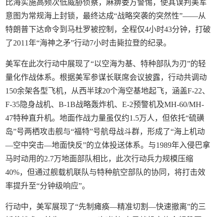
比海实施高频次低威胁侦察，麻痹委方警惕，使其误判美军
意图为常规海上封锁，最终达成“战略突袭的突然性”——从
特朗普下达命令到马杜罗被控制，全程仅4小时43分钟，打破
了2011年“海神之矛”行动7小时击毙拉登的纪录。
美军在此次行动中展现了“以空海为基、特种部队为刃”的轻
量化作战体系。根据美军参谋长联席会议披露，行动共调动
150余架各型飞机，从西半球20个海空基地起飞，涵盖F-22、
F-35隐身战机、B-1B战略轰炸机、E-2预警机及MH-60/MH-
47特种直升机。地面作战力量虽仅约1.5万人，但依托“硫磺
岛”号两栖攻击舰与“福特”号航母战斗群，形成了“海上机动
—空中突击—地面快反”的立体投送体系。与1989年入侵巴拿
马时动用的2.7万地面部队相比，此次行动兵力规模压缩
40%，但通过舰载机联队与特种航空部队的协同，将打击效
率提升至“分钟级响应”。
行动中，美军展现了“先制瘫痪—精准切割—快速撤离”的三