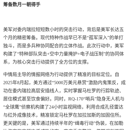
筹备数月一朝得手
美军对委内瑞拉短短数小时的突击行动，背后是美军长达五
个月的精密筹备。现代特种作战早已不是“孤军深入”的单打
独斗，而是多兵种协同配合的立体作战。此次行动中，美军
构建了“特种部队突击+空中力量掩护+电子战压制”的协同体
系，为核心突击行动提供了全方位的支撑。
中情局主导的情报网络为行动提供了精准的目标定位。自
2025年8月起，美方通过“5000万美元悬赏”激励内鬼策反，成
功在委内瑞拉高层安插线人，实时掌握马杜罗的行踪轨迹、
居住模式甚至饮食偏好。同时，RQ-170“哨兵”隐身无人机与
“全球鹰”侦察机构建了24小时监视网络，利用合成孔径雷达
与红外成像技术，精准锁定马杜罗在加拉加斯的加固住所。
更关键的是，美军通过持续半年的“缉毒行动”伪装，在加勒