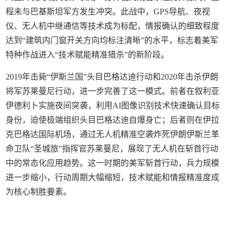
程未与巴基斯坦军方发生冲突。此战中，GPS导航、夜视
仪、无人机中继通信等技术成为标配，情报确认的细致程度
达到“建筑内门窗开关方向均标注清晰”的水平，标志着美军
特种作战进入“技术赋能精准猎杀”的新阶段。
2019年击毙“伊斯兰国”头目巴格达迪行动和2020年击杀伊朗
将军苏莱曼尼行动，进一步完善了这一模式。前者在叙利亚
伊德利卜实施夜间突袭，利用AI图像识别技术快速确认目标
身份，迫使极端组织头目巴格达迪自爆身亡；后者则在伊拉
克巴格达国际机场，通过无人机精准空袭炸死伊朗伊斯兰革
命卫队“圣城旅”指挥官苏莱曼尼，展现了无人机在斩首行动
中的常态化应用趋势。这一时期的美军斩首行动，兵力规模
进一步缩小，行动周期大幅缩短，技术赋能和情报精准度成
为核心制胜要素。