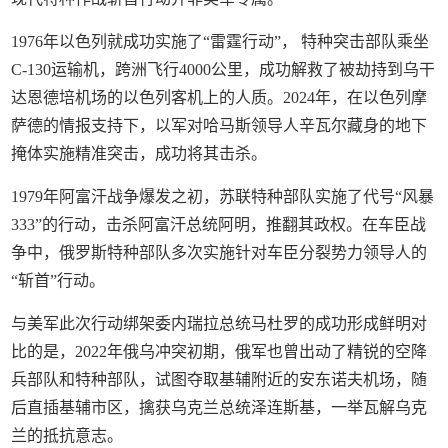
1976年以色列就成功实施了“雷霆行动”， 特种突击部队乘坐
C-130运输机，跨洲飞行4000公里，成功解救了被劫持到乌干
达恩德培机场的以色列客机上的人质。2024年，在以色列摩
萨德的情报支持下，以军对哈马斯领导人辛瓦尔藏身的地下
掩体实施精准突击，成功将其击杀。
1979年阿富汗战争爆发之初，苏联特种部队实施了代号“风暴
333”的行动，击杀阿富汗总统阿明，推翻其政权。在车臣战
争中，俄罗斯特种部队多次实施针对车臣分裂势力领导人的
“斩首”行动。
与美军此次行动绑架委内瑞拉总统马杜罗的成功形成鲜明对
比的是，2022年俄乌冲突初期，俄军也曾出动了精锐的空降
兵部队和特种部队，试图夺取基辅附近的安东诺夫机场，随
后直插基辅市区，擒获乌克兰总统泽连斯基，一举瓦解乌克
兰的抵抗意志。