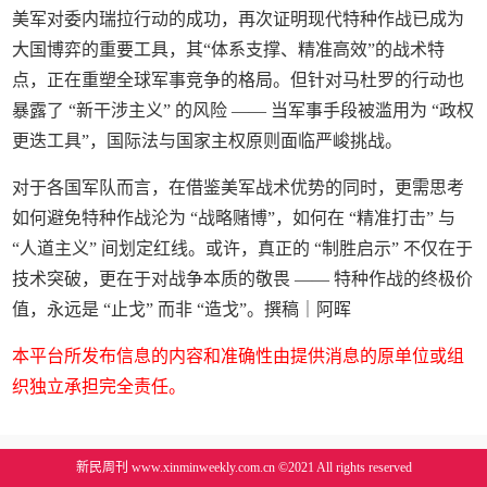
美军对委内瑞拉行动的成功，再次证明现代特种作战已成为
大国博弈的重要工具，其“体系支撑、精准高效”的战术特
点，正在重塑全球军事竞争的格局。但针对马杜罗的行动也
暴露了 “新干涉主义” 的风险 —— 当军事手段被滥用为 “政权
更迭工具”，国际法与国家主权原则面临严峻挑战。
对于各国军队而言，在借鉴美军战术优势的同时，更需思考
如何避免特种作战沦为 “战略赌博”，如何在 “精准打击” 与
“人道主义” 间划定红线。或许，真正的 “制胜启示” 不仅在于
技术突破，更在于对战争本质的敬畏 —— 特种作战的终极价
值，永远是 “止戈” 而非 “造戈”。撰稿｜阿晖
本平台所发布信息的内容和准确性由提供消息的原单位或组
织独立承担完全责任。
新民周刊 www.xinminweekly.com.cn ©2021 All rights reserved