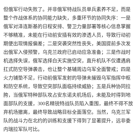
但俄军行动失败了。并非俄军特战队员单兵素养不足，而是
整个作战体系的协同能力缺失，多重环节的协同失序：一是
俄军对泽连斯基的日程安排、警卫力量部署等核心信息掌握
不够精准，未能在行动前安插有效的渗透人员，导致行动初
期便出现情报偏差；二是突袭突然性丧失，美国提前多次发
出俄军入侵预警，乌克兰政府已启动应急准备；三是作战时
机选择失误，俄军选择白天实施空突，直升机队不仅遭遇肩
扛式防空导弹袭击，也让整个基辅周边乌军全面警戒；四是
火力铺垫不足，行动前俄军发射的导弹未摧毁乌军指挥中枢
和防空系统，导致空突部队面临持续威胁；五是兵种协同拉
胯，当俄军特种部队攻占安东诺夫机场后，未能及时得到地
面部队的支援，300名精锐特战队员陷入重围，最终不得不放
弃机场撤离，最终导致战略目标全面落空。当然，乌克兰军
队的战斗力在北约的训练和支援下得到了显著提升，远非委
内瑞拉军队可比。