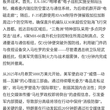
板斧战术。首先，EA-18G“咆哮者”电子战机实施全频段压
制，瘫痪委内瑞拉防空雷达与通信系统，为后续机群开辟“电
磁走廊”；随后，F-35机群使用JDAM制导炸弹摧毁加拉加斯
周边3个防空阵地，确保直升机编队以30米超低空贴海飞行突
入首都。抵达目标区域后，“三角洲”特种部队采用“多点同步
突击”战术，6架MH-60直升机分别控制住所周边制高点、交
通要道与通信枢纽，仅3分钟便突破外围防线，利用破门炸药
与夜视设备突入马杜罗的安全屋——尽管遭遇总统卫队轻武
器抵抗，但美军凭借压制火力与战术烟雾弹，在5分钟内完成
控制并撤离。
从2025年8月悬赏5000万美元开始，美军便启动了“威慑—动
摇—瓦解”的心理战三部曲。通过持续曝光委方“毒品走私证
据”，将马杜罗塑造为“国际罪犯”，削弱其国内合法性；同步
在社交媒体传播“马杜罗政权即将倒台”的虚假信息，引发委
军内部猜疑，导致部分高级将领在行动中保持“消极防御”。
最关键的是，特朗普在行动发起后20分钟即通过社交媒体宣