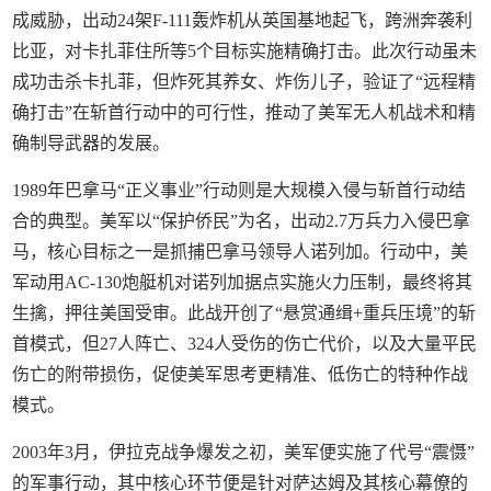
成威胁，出动24架F-111轰炸机从英国基地起飞，跨洲奔袭利
比亚，对卡扎菲住所等5个目标实施精确打击。此次行动虽未
成功击杀卡扎菲，但炸死其养女、炸伤儿子，验证了“远程精
确打击”在斩首行动中的可行性，推动了美军无人机战术和精
确制导武器的发展。
1989年巴拿马“正义事业”行动则是大规模入侵与斩首行动结
合的典型。美军以“保护侨民”为名，出动2.7万兵力入侵巴拿
马，核心目标之一是抓捕巴拿马领导人诺列加。行动中，美
军动用AC-130炮艇机对诺列加据点实施火力压制，最终将其
生擒，押往美国受审。此战开创了“悬赏通缉+重兵压境”的斩
首模式，但27人阵亡、324人受伤的伤亡代价，以及大量平民
伤亡的附带损伤，促使美军思考更精准、低伤亡的特种作战
模式。
2003年3月，伊拉克战争爆发之初，美军便实施了代号“震慑”
的军事行动，其中核心环节便是针对萨达姆及其核心幕僚的