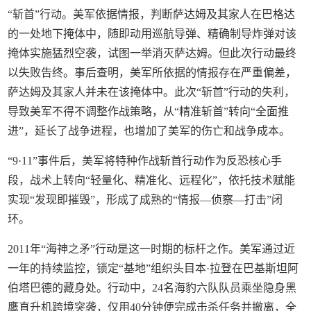
“斩首”行动。美军依据情报，判断萨达姆及其家人在巴格达
的一处地下掩体中，随即动用巡航导弹、精确制导炸弹对该
掩体实施猛烈空袭，试图一举消灭萨达姆。但此次行动最终
以失败告终。事后查明，美军所依据的情报存在严重偏差，
萨达姆及其家人并未在该掩体中。此次“斩首”行动的失利，
导致美军不得不调整作战策略，从“精准斩首”转向“全面推
进”，延长了战争进程，也增加了美军的伤亡和战争成本。
“9·11”事件后，美军将特种作战斩首行动作为反恐核心手
段，战术上转向“轻量化、精准化、远程化”，依托技术赋能
实现“发现即摧毁”，形成了成熟的“情报—侦察—打击”闭
环。
2011年“海神之矛”行动是这一时期的标杆之作。美军通过近
一年的持续监控，锁定“基地”组织头目本·拉登在巴基斯坦阿
伯塔巴德的藏身处。行动中，24名海豹六队队员乘坐隐身黑
鹰直升机跨境突袭，仅用40分钟便完成击杀任务并撤离，全