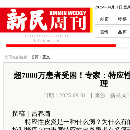
2025年09月01日 星
封 面
特 稿
区情
品 评
您现在的位置：
首页
>
正文
超7000万患者受困！专家：特应
理
日期：2025-09-01 【 来源 : 新民周
撰稿｜吕春璐
特应性皮炎是一种什么病？为什么有的
控制挠痒？中重度特应性皮炎患者有多痛