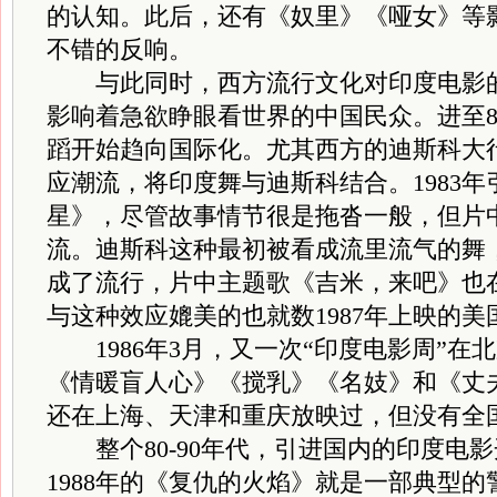
的认知。此后，还有《奴里》《哑女》等
不错的反响。
与此同时，西方流行文化对印度电影的
影响着急欲睁眼看世界的中国民众。进至8
蹈开始趋向国际化。尤其西方的迪斯科大
应潮流，将印度舞与迪斯科结合。1983
星》，尽管故事情节很是拖沓一般，但片
流。迪斯科这种最初被看成流里流气的舞
成了流行，片中主题歌《吉米，来吧》也
与这种效应媲美的也就数1987年上映的
1986年3月，又一次“印度电影周”在
《情暖盲人心》《搅乳》《名妓》和《丈
还在上海、天津和重庆放映过，但没有全
整个80-90年代，引进国内的印度电
1988年的《复仇的火焰》就是一部典型的警