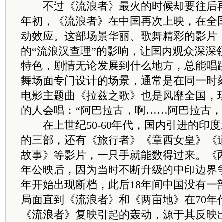
不过《流浪者》最火的时候却要往后再延迟
年初，《流浪者》在中国再次上映，在全
动效应。这部场景华丽、歌舞精彩的影片
的“流浪汉查理”的影响，让国内观众深深
特色，剧情无论发展到什么地方，总能唱
舞场面专门设计的场景，通常是在同一时
电影主题曲《拉兹之歌》也是风靡全国，
的人会唱：“阿巴拉古，啊……阿巴拉古，
在上世纪50-60年代，国内引进的印
的三部，还有《旅行者》《章西女皇》《
故事》等影片，一只手就能数得过来。《两
年公映后，因为当时不断升级的中印边界争
年开始出现断档，此后18年间中国没有一
局面直到《流浪者》和《两亩地》在70年
《流浪者》复映引起的轰动，源于其反映