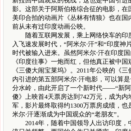
新拉回中国观众的视线，这也是中国引进
影。这部关于阿斯伯格综合征的电影，在
美印合拍的动画片《丛林有情狼》也在国
前从未有过印度动画公映。
随着互联网发展，乘上网络快车的印度
入飞速发展时代，“阿米尔·汗”和“印度神
时代被输入进来。虽然阿米尔·汗在印度国内
《印度往事》一炮而红，但他真正被中国
《三傻大闹宝莱坞》。2011年公映的《
内引进的第五部阿米尔·汗电影，可以算是
分水岭，由此开启了一个新时代——“新阿米
傻》上映首4天票房达到742万元，成为
军，影片最终取得约1300万票房成绩，
米尔·汗逐渐成为中国观众的“老朋友”。
2014年，随着中国领导人出访印度，