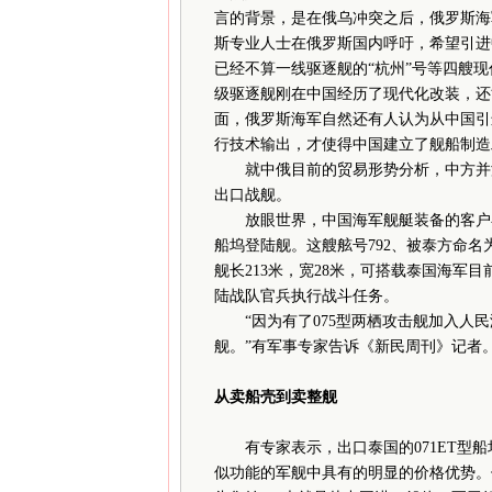
言的背景，是在俄乌冲突之后，俄罗斯海
斯专业人士在俄罗斯国内呼吁，希望引进
已经不算一线驱逐舰的“杭州”号等四艘现
级驱逐舰刚在中国经历了现代化改装，还
面，俄罗斯海军自然还有人认为从中国引
行技术输出，才使得中国建立了舰船制造
就中俄目前的贸易形势分析，中方并没
出口战舰。
放眼世界，中国海军舰艇装备的客户在不断
船坞登陆舰。这艘舷号792、被泰方命名
舰长213米，宽28米，可搭载泰国海军目
陆战队官兵执行战斗任务。
“因为有了075型两栖攻击舰加入人民
舰。”有军事专家告诉《新民周刊》记者
从卖船壳到卖整舰
有专家表示，出口泰国的071ET型船
似功能的军舰中具有的明显的价格优势。