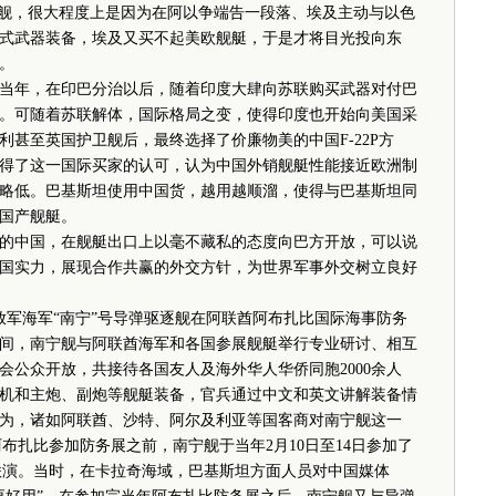
护卫舰，很大程度上是因为在阿以争端告一段落、埃及主动与以色
式武器装备，埃及又买不起美欧舰艇，于是才将目光投向东
。
年，在印巴分治以后，随着印度大肆向苏联购买武器对付巴
。可随着苏联解体，国际格局之变，使得印度也开始向美国采
甚至英国护卫舰后，最终选择了价廉物美的中国F-22P方
得了这一国际买家的认可，认为中国外销舰艇性能接近欧洲制
略低。巴基斯坦使用中国货，越用越顺溜，使得与巴基斯坦同
国产舰艇。
中国，在舰艇出口上以毫不藏私的态度向巴方开放，可以说
国实力，展现合作共赢的外交方针，为世界军事外交树立良好
解放军海军“南宁”号导弹驱逐舰在阿联酋阿布扎比国际海事防务
间，南宁舰与阿联酋海军和各国参展舰艇举行专业研讨、相互
会公众开放，共接待各国友人及海外华人华侨同胞2000余人
机和主炮、副炮等舰艇装备，官兵通过中文和英文讲解装备情
为，诸如阿联酋、沙特、阿尔及利亚等国客商对南宁舰这一
阿布扎比参加防务展之前，南宁舰于当年2月10日至14日参加了
上联演。当时，在卡拉奇海域，巴基斯坦方面人员对中国媒体