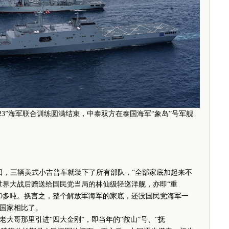
2023”海军联合训练圆满结束，中泰双方在泰国海军“象岛”号军舰
3日，三辆美式小吉普车就装下了所有部队，“全部家底加起来不
世界大战后赠送给国民党当局的林仙级轻巡洋舰，亦即“重
6600多吨。换言之，整个解放军海军的家底，还没国民党海军一
国家相比了。
哥那里引进“四大金刚”，即当年的“鞍山”号、“抚