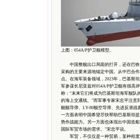
上图：054A/P护卫舰模型。
中国整舰出口局面的打开，还在巴铁！
采购的主要来源地锚定中国。从中巴合作J
点。在海军装备领域，2023年，巴基斯坦
军参谋长尼亚兹对054A/P护卫舰有很
称：“未来它们将成为巴基斯坦海军舰队
的海上交通线。”而军事专家宋忠平注意到，
舰舰导弹、LY-80舰空导弹、先进反潜
一方面表明中国希望尽快帮助巴基斯坦提
势作战能力。另一方面也体现出中国造船
国际军贸市场的需求。”宋忠平说。
军贸，不仅仅是一种贸易，某种程度上