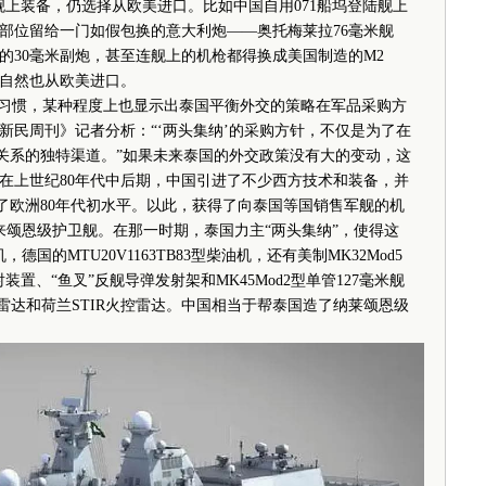
舰上装备，仍选择从欧美进口。比如中国自用071船坞登陆舰上
个部位留给一门如假包换的意大利炮——奥托梅莱拉76毫米舰
的30毫米副炮，甚至连舰上的机枪都得换成美国制造的M2
自然也从欧美进口。
习惯，某种程度上也显示出泰国平衡外交的策略在军品采购方
新民周刊》记者分析：“‘两头集纳’的采购方针，不仅是为了在
交关系的独特渠道。”如果未来泰国的外交政策没有大的变动，这
在上世纪80年代中后期，中国引进了不少西方技术和装备，并
到了欧洲80年代初水平。以此，获得了向泰国等国销售军舰的机
纳来颂恩级护卫舰。在那一时期，泰国力主“两头集纳”，使得这
德国的MTU20V1163TB83型柴油机，还有美制MK32Mod5
射装置、“鱼叉”反舰导弹发射架和MK45Mod2型单管127毫米舰
索雷达和荷兰STIR火控雷达。中国相当于帮泰国造了纳莱颂恩级