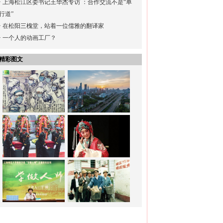
·
上海松江区委书记王华杰专访 ：合作交流不是“单
行道”
·
在松阳三槐堂，站着一位儒雅的翻译家
·
一个人的动画工厂？
精彩图文