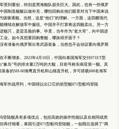
军受到重创，特别是黑海舰队损失巨大。因此，也有一些俄罗
中国制造舰艇以做补充，哪怕回购在他们眼里对当下中国来说
代级驱逐舰。当然，这是“他们”的理解。一方面，这四艘现代
能继续在解放军中服役。中国并不打算将这四舰卖出。另一方
进舰只，是蛮丢脸的事。毕竟，当年作为“老大哥”，向中国进
工业。如今其想要回购整舰，哪抹得开面子？
有准备向俄罗斯出售武器装备，当然也不会动议要向俄罗斯
增多。2023年4月10日，中国向泰国海军交付071ET型
为“象岛”号的排水量2万吨的大舰，目前号称东南亚第一舰。其
前装备的SH-60海鹰直升机和山猫直升机，并可搭载600名海军
海军作战序列，中国得以出口它的前型舰071型船坞登陆
。
坞登陆舰具有多项优点，包括高效的操作性能以及在相同或类
但再仔细看，泰国引进071型船坞登陆舰，一如既往选择了“两