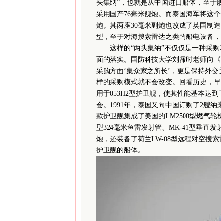
头集纳”，也就是从中国进口船体，至于
采用国产76毫米舰炮。而泰国海军将这
炮。其两座30毫米副炮也改成了英国制造
型，至于对海搜索雷达之类的船电设备，
这样的“两头集纳”不仅仅是一种采购
面的落实。国防科技大学刘霈时老师向《
采购方面‘集众家之所长’，更是保持外
样的采购模式就不会改变。回看历史，早
用于053H2型护卫舰，使其性能基本达
会。1991年，泰国又向中国订购了2艘
款护卫舰集成了美国的LM2500型燃气轮机，
型324毫米鱼雷发射管、MK-41型垂直发
炮，还装备了荷兰LW-08型远程对空搜
护卫舰的船体。