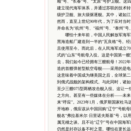
顺”号、“长春”号、“太原”号护卫舰。
建立现代海军体系，并通过苏联的技术转
级护卫舰、旅大级驱逐舰。其中，诸如江东
然而，直至上世纪90年代，为了应对当
并命名为“杭州”号、“福州”号、“泰州”号
哪怕十来年前，中国人民解放军海军终
黑海造船厂建造到一半的“瓦良格”号。
且使用至今。而此后，在人民海军成立7
式的“山东”号航母入役。这是中国第一
去，我们如今已经拥有三艘航母！2022
造的首艘弹射型航空母舰——采用的是电
这意味着中国成为继美国之后，全球第二
到俄式战舰的架构模式。与此同时，诸如0
至少三艘075型两栖攻击舰入役。这让
之方向。甚至有一些媒体在分析——未来，
来“呼应”。2023年1月，俄罗斯国家
开地称，俄应该从中国回购“辽宁”号航
舰名“弗拉基米尔·日里诺夫斯基”号，以
属无稽之谈。且不论“辽宁”号在中国海
仍然是封存以备不时之需。哪怕在更长远