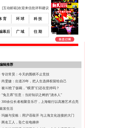
[互动邮箱]欢迎来信批评和建议
体 育
环 球
科 技
编幕后
广 域
往 期
编辑推荐
·
专访常昊：今天的围棋不止竞技
·
尚雯婕：出道20年，把人生选择权留给自己
·
被AI抢了饭碗，“横漂”们还在坚持吗？
·
“兔主席”任意：当好知识之树的“浇水人”
·
300余位长者相聚音乐厅，上海银行以高雅艺术点亮
银发生活
·
玛娅与安栋：用沪语敲开 与上海文化连接的大门
·
两名工人，坠亡在电梯井