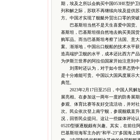
期，埃及之所以会购买中国053HE型
列和解之际，苏联不再继续向埃及提供苏
方。中国才实现了舰艇外贸出口零的突破
巴基斯坦当然不是天生喜爱中国货。当
基斯坦，巴基斯坦很自然地去购买美国货
购军品。而当巴基斯坦考察了法国、意大利
案。渐渐地，中国出口舰船的技术水平获
造高端护卫舰的水平，成本还比西方产品
为伊斯兰世界的阿拉伯国家开始注意到中
刘霈时还认为，对于如今世界态势中的
是十分难能可贵。中国以大国风度展示大
典范。
2023年2月17日至25日，中国人民
展亮相。在参加这一两年一度的防务展期
参观、体育比赛等友好交流活动，并对社
次。民众依次登上南宁舰，参观舰载直升
况，回答民众提问。这让一些媒体评论认
052D型驱逐舰颇有兴趣。其实，在前往
巴基斯坦海军主办的“和平-23”多国海