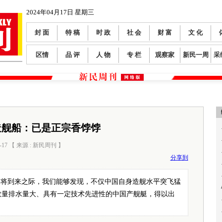
2024年04月17日 星期三
封 面
特 稿
时 政
社 会
财 富
文 化
区情
品 评
人 物
专 栏
观察家
新民一周
采
造舰船：已是正宗香饽饽
-17 【 来源 : 新民周刊 】
阅读数：
1035
分享到
即将到来之际，我们能够发现，不仅中国自身造舰水平突飞猛
数量排水量大、具有一定技术先进性的中国产舰艇，得以出