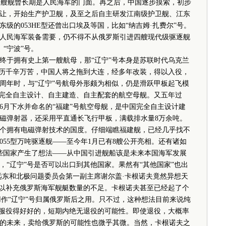
这四艘舰曾长期是人民海军的门面。再之后，中国逐步摸索，初步
让，开始生产护卫舰，及至之后自主研发江南级护卫舰、江东
级的053HE型还曾出口埃及等国，比如“纳吉姆·扎费尔”号。
时人民海军装备需要，仍不得不从俄罗斯引进四艘现代级驱逐舰
、“宁波”号。
于拥有史上第一艘航母，那“辽宁”号本身是苏联时代乌克兰
经历千辛万苦，中国人将之拖到大连，经多年改装，得以入役，
0周年时，与“辽宁”号航母外形颇为相似，仍是滑跃甲板起飞模
艘完全自主设计、自主建造、自主配套的航空母舰。又五年过
年6月下水并命名的“福建”号航空母舰，是中国完全自主设计建
磁弹射器，还采用平直通长飞行甲板，满载排水量8万余吨。
个拥有电磁弹射技术的国度。仔细端瞧福建舰，已经几乎找不
55型万吨驱逐舰——至今年1月已有8艘公开亮相。还有诸如
一些国家产生了想法——从中国引进舰船该是未来本国海军发展
“辽宁”号是否可以出口到其他国家。果然有“其他国家”也出
杜马远东和北极问题委员会第一副主席谢尔盖·卡根诺夫竟然异想天
母以补充俄罗斯海军舰艇数量的不足。卡根诺夫甚至已经起了个
用作“辽宁”号归属俄罗斯后之用。只不过，这种想法目前来说纯
军服役得好好的，短期内绝无退役的可能性。即使退役，大概率
的未来，卖给俄罗斯的可能性也微乎其微。当然，卡根诺夫之