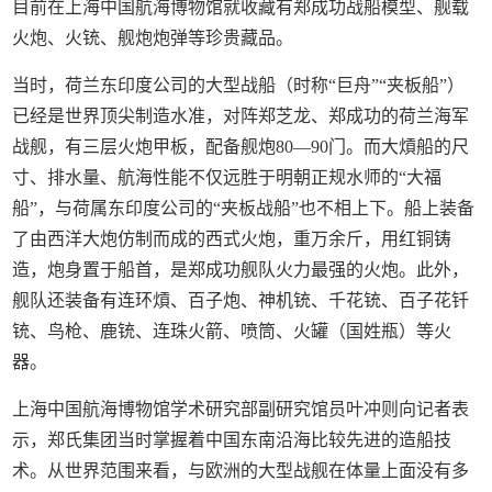
目前在上海中国航海博物馆就收藏有郑成功战船模型、舰载
火炮、火铳、舰炮炮弹等珍贵藏品。
当时，荷兰东印度公司的大型战船（时称“巨舟”“夹板船”）
已经是世界顶尖制造水准，对阵郑芝龙、郑成功的荷兰海军
战舰，有三层火炮甲板，配备舰炮80—90门。而大熕船的尺
寸、排水量、航海性能不仅远胜于明朝正规水师的“大福
船”，与荷属东印度公司的“夹板战船”也不相上下。船上装备
了由西洋大炮仿制而成的西式火炮，重万余斤，用红铜铸
造，炮身置于船首，是郑成功舰队火力最强的火炮。此外，
舰队还装备有连环熕、百子炮、神机铳、千花铳、百子花钎
铳、鸟枪、鹿铳、连珠火箭、喷筒、火罐（国姓瓶）等火
器。
上海中国航海博物馆学术研究部副研究馆员叶冲则向记者表
示，郑氏集团当时掌握着中国东南沿海比较先进的造船技
术。从世界范围来看，与欧洲的大型战舰在体量上面没有多