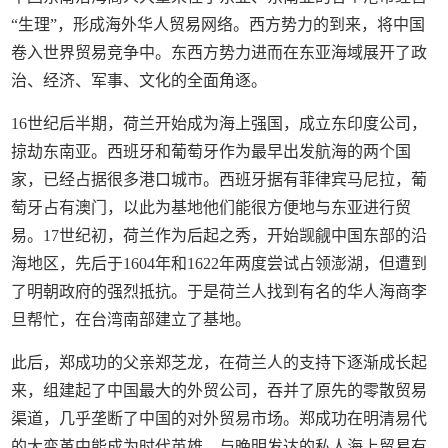
“生理”，形成海外华人贸易网络。西方势力的到来，将中国
卷入世界贸易竞争中。东西方势力进而在东亚海域展开了政
治、经济、军事、文化的全面角逐。
16世纪后半期，荷兰开始成为海上强国，成立东印度公司，
掠劫东南亚。西班牙和葡萄牙作为最早出发航海的两个国
家，已经占据很多港口城市。西班牙据有菲律宾马尼拉，葡
萄牙占有澳门，以此为基地他们能很方便地与东亚进行贸
易。17世纪初，荷兰作为后起之秀，开始觊觎中国东部的沿
海地区，先后于1604年和1622年两度尝试占领澎湖，但遭到
了明朝政府的强烈抵抗。于是荷兰人找到有名的华人海商李
旦帮忙，在台湾南部建立了基地。
此后，郑成功的父亲郑芝龙，在荷兰人的支持下逐渐成长起
来，组建起了中国最大的外贸公司，吞并了原先的零散贸易
渠道，几乎垄断了中国的对外贸易市场。郑成功在明清易代
的大变革中能成为时代英雄，与晚明发达的私人海上贸易有