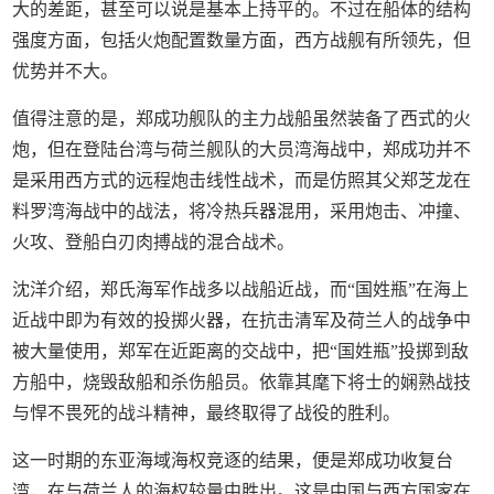
大的差距，甚至可以说是基本上持平的。不过在船体的结构
强度方面，包括火炮配置数量方面，西方战舰有所领先，但
优势并不大。
值得注意的是，郑成功舰队的主力战船虽然装备了西式的火
炮，但在登陆台湾与荷兰舰队的大员湾海战中，郑成功并不
是采用西方式的远程炮击线性战术，而是仿照其父郑芝龙在
料罗湾海战中的战法，将冷热兵器混用，采用炮击、冲撞、
火攻、登船白刃肉搏战的混合战术。
沈洋介绍，郑氏海军作战多以战船近战，而“国姓瓶”在海上
近战中即为有效的投掷火器，在抗击清军及荷兰人的战争中
被大量使用，郑军在近距离的交战中，把“国姓瓶”投掷到敌
方船中，烧毁敌船和杀伤船员。依靠其麾下将士的娴熟战技
与悍不畏死的战斗精神，最终取得了战役的胜利。
这一时期的东亚海域海权竞逐的结果，便是郑成功收复台
湾，在与荷兰人的海权较量中胜出。这是中国与西方国家在