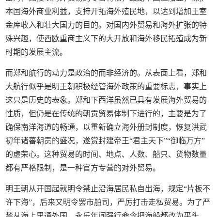
本国海外商业利益，支持开拓海外殖民地，以达到增加王室
金库收入和壮大国力的目的。对国内外贸易和海外扩张的特
殊兴趣，使西欧重商主义下的大开放和海外移民拓殖成为新
时期的发展主流。
而郑和航行的动力是政治的而非经济的。从表面上看，郑和
大航行似乎是明王朝积极经管海外政策的重要标志，事实上
这只是历史的表象。郑和下西洋虽然已具有发展海外贸易的
性质，但仍是在传统的朝贡贸易体制下进行的，主要是为了
确保南洋海道的畅通，以重新确立海外册封制度，恢复洪武
初年诸蕃朝贡的盛况，遂赏封建帝王“君主天下”“御临万方”
的虚荣心。这种贸易的时间、地点、人数、船只、货物数量
都有严格限制，是一种官方专营的对外贸易。
明王朝从开国起就明令禁止沿海居民私自出海，规定“片板不
许下海”，后来又明令罢市舶司，严厉打击走私贸易。为了严
禁从海上里通外国，永乐年间强行命令把海船都改为平头