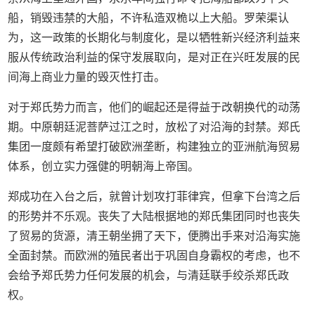
船，销毁违禁的大船，不许私造双桅以上大船。罗荣渠认
为，这一政策的长期化与制度化，是以牺牲新兴经济利益来
服从传统政治利益的保守发展取向，是对正在兴旺发展的民
间海上商业力量的毁灭性打击。
对于郑氏势力而言，他们的崛起还是得益于改朝换代的动荡
期。中原朝廷泥菩萨过江之时，放松了对沿海的封禁。郑氏
集团一度颇有希望打破欧洲垄断，构建独立的亚洲航海贸易
体系，创立实力强健的明朝海上帝国。
郑成功在入台之后，就曾计划攻打菲律宾，但拿下台湾之后
的形势并不乐观。丧失了大陆根据地的郑氏集团同时也丧失
了贸易的货源，清王朝坐拥了天下，便腾出手来对沿海实施
全面封禁。而欧洲的殖民者出于巩固自身霸权的考虑，也不
会给予郑氏势力任何发展的机会，与清廷联手绞杀郑氏政
权。