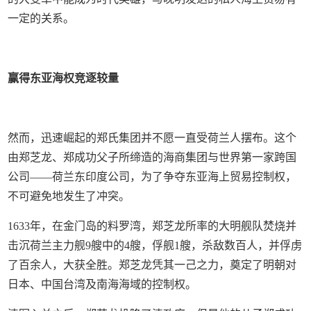
一定的关系。
赢得东亚海权竞逐较量
然而，迅速崛起的郑氏集团并不愿一直受荷兰人摆布。这个
由郑芝龙、郑成功父子所缔造的海商集团与世界第一家跨国
公司——荷兰东印度公司，为了争夺东亚海上贸易控制权，
不可避免地发生了冲突。
1633年，在金门岛的料罗湾，郑芝龙所率的大明舰队焚烧并
击沉荷兰主力舰9艘中的4艘，俘舰1艘，杀敌数百人，并俘虏
了百余人，大获全胜。郑芝龙凭其一己之力，奠定了明朝对
日本、中国台湾及南海海域的控制权。