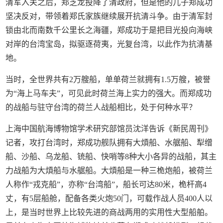
清军入关之后，郑芝龙投降了清政府，但是他的儿子郑成功
坚决反对，带领着郑氏家族继续展开抗清斗争。由于清军封
锁由北而南数千公里长之海疆，郑成功于是把目光投向海峡
对岸的台湾宝岛，拟驱逐荷夷，光复台湾，以此作为抗清基
地。
当时，全世界共有2万艘船，单单荷兰就拥有1.5万艘，被誉
为“海上马车夫”，可见此时荷兰海上实力的强大。而郑成功
的战船与驻守台湾的荷兰人战船相比，处于何种水平？
上海中国航海博物馆学术研究部馆员沈洋告诉《新民周刊》
记者，攻打台湾时，郑成功舰队拥有大熕船、水艍船、犁缯
船、沙船、乌龙船、铳船、快哨等8种大小各异的战船，其主
力战船为大熕船与水艍船。大熕船是一种三桅炮船，被荷兰
人称作“戎克船”，亦称“台湾船”，船长可达80米，桅杆高4
丈，有5层船舱，配备各类火炮50门，可载作战人员400人以
上，是当时世界上比较先进的商战两用的实用性大型船舶。