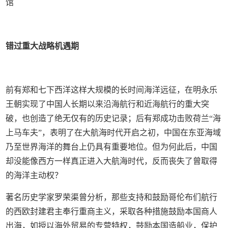
馆
错过重大战略机遇期
前有郑和七下西洋这样大规模的长时间海洋远征，在明永乐
王朝实现了中国人长期以来沿海航行和近海航行的重大突
破，也创造了绝无仅有的历史记录；后有郑成功击败荷兰“海
上马车夫”，表明了在大航海时代开启之初，中国在东亚海域
乃至世界海洋的舞台上仍具有重要地位。但为何此后，中国
却没能像西方一样真正进入大航海时代，反而丧失了曾取得
的海洋主动权？
著名历史学家罗荣渠曾分析，那些支持和鼓励哥伦布们航行
的西欧封建君主奉行重商主义，采取各种措施鼓励本国商人
出海，如授以海外贸易的专营特权，鼓励本国造船业，保护