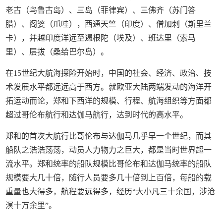
老古（鸟鲁古岛）、三岛（菲律宾）、三佛齐（苏门答
腊）、阁婆（爪哇），西通天竺（印度）、僧加剌（斯里兰
卡），并越印度洋远至遏根陀（埃及）、班达里（索马
里）、层拔（桑给巴尔岛）。
在15世纪大航海探险开始时，中国的社会、经济、政治、技
术发展水平都远远高于西方。就欧亚大陆两端发动的海洋开
拓运动而论，郑和下西洋的规模、行程、航海组织等方面都
超过哥伦布航行和达伽马航行，达到时代的高水平。
郑和的首次大航行比哥伦布与达伽马几乎早一个世纪，而其
船队之浩浩荡荡，动员人力物力之巨大，都是当时世界超一
流水平。郑和统率的船队规模比哥伦布和达伽马统率的船队
规模要大几十倍，随行人员要多几十倍到上百倍，每船的载
重量也大得多，航程要远得多，经历“大小凡三十余国，涉沧
溟十万余里”。