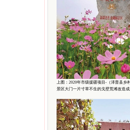
上图：2020年市级援疆项目-（泽普县
景区大门一片寸草不生的戈壁荒滩改造成