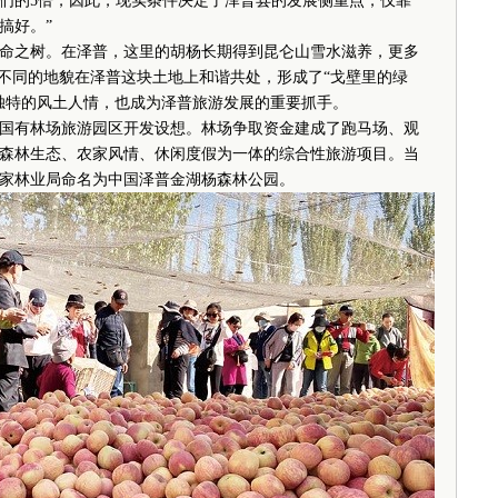
我们的5倍，因此，现实条件决定了泽普县的发展侧重点，仅靠
搞好。”
之树。在泽普，这里的胡杨长期得到昆仑山雪水滋养，更多
，不同的地貌在泽普这块土地上和谐共处，形成了“戈壁里的绿
独特的风土人情，也成为泽普旅游发展的重要抓手。
国有林场旅游园区开发设想。林场争取资金建成了跑马场、观
森林生态、农家风情、休闲度假为一体的综合性旅游项目。当
国家林业局命名为中国泽普金湖杨森林公园。