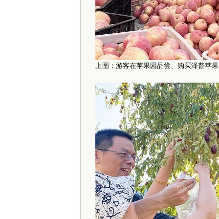
上图：游客在苹果园品尝、购买泽普苹果