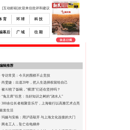
[互动邮箱]欢迎来信批评和建议
体 育
环 球
科 技
编幕后
广 域
往 期
编辑推荐
·
专访常昊：今天的围棋不止竞技
·
尚雯婕：出道20年，把人生选择权留给自己
·
被AI抢了饭碗，“横漂”们还在坚持吗？
·
“兔主席”任意：当好知识之树的“浇水人”
·
300余位长者相聚音乐厅，上海银行以高雅艺术点亮
银发生活
·
玛娅与安栋：用沪语敲开 与上海文化连接的大门
·
两名工人，坠亡在电梯井