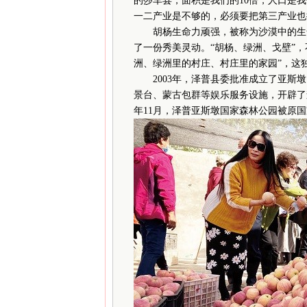
的莎车县，面积是我们的10倍，人口是
一二产业是不够的，必须要把第三产业也
胡杨生命力顽强，被称为沙漠中的生命
了一份秀美灵动。“胡杨、绿洲、戈壁”
洲、绿洲里的村庄、村庄里的家园”，这
2003年，泽普县委批准成立了亚斯墩
景台、蒙古包群等娱乐服务设施，开辟了
年11月，泽普亚斯墩国家森林公园被原