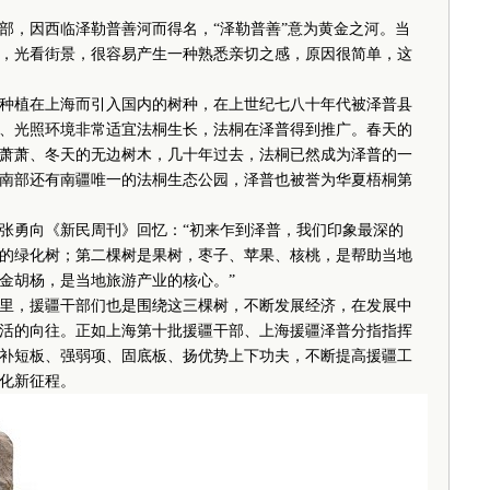
，因西临泽勒普善河而得名，“泽勒普善”意为黄金之河。当
，光看街景，很容易产生一种熟悉亲切之感，原因很简单，这
植在上海而引入国内的树种，在上世纪七八十年代被泽普县
、光照环境非常适宜法桐生长，法桐在泽普得到推广。春天的
萧萧、冬天的无边树木，几十年过去，法桐已然成为泽普的一
南部还有南疆唯一的法桐生态公园，泽普也被誉为华夏梧桐第
勇向《新民周刊》回忆：“初来乍到泽普，我们印象最深的
的绿化树；第二棵树是果树，枣子、苹果、核桃，是帮助当地
金胡杨，是当地旅游产业的核心。”
里，援疆干部们也是围绕这三棵树，不断发展经济，在发展中
活的向往。正如上海第十批援疆干部、上海援疆泽普分指指挥
补短板、强弱项、固底板、扬优势上下功夫，不断提高援疆工
化新征程。