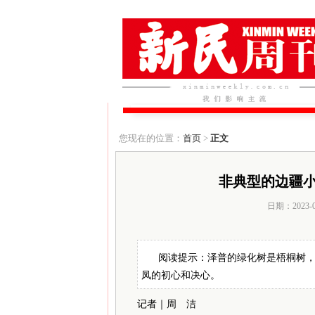
您现在的位置：
首页
>
正文
非典型的边疆
日期：2023-
阅读提示：泽普的绿化树是梧桐树，
凤的初心和决心。
记者｜周 洁