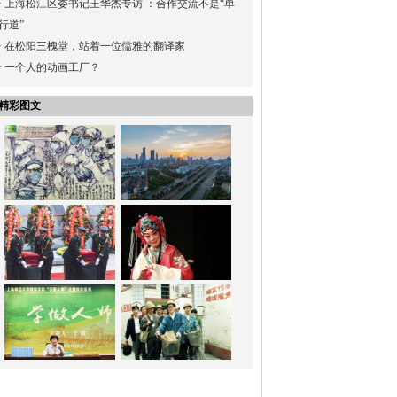
·
上海松江区委书记王华杰专访 ：合作交流不是“单
行道”
·
在松阳三槐堂，站着一位儒雅的翻译家
·
一个人的动画工厂？
精彩图文