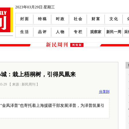
2023年03月29日 星期三
封 面
特 稿
时 政
社 会
财 富
文 化
生 活
品 评
人 物
专 栏
观察家
新民一周
采
小城：栽上梧桐树，引得凤凰来
03-29 【 来源 : 新民周刊 】
阅读数：
0
分享到
“金凤泽普”也寄托着上海援疆干部发展泽普，为泽普筑巢引