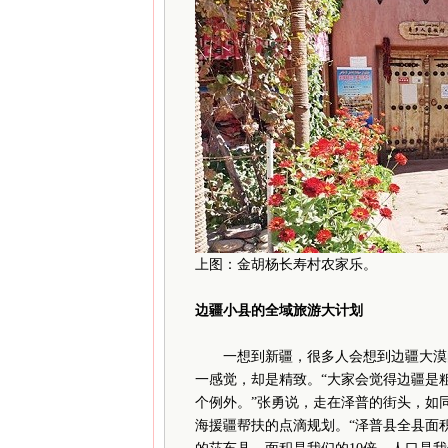
上图：金胡杨长寿村农家乐。
边疆小县的全域旅游大计划
一想到新疆，很多人会想到边疆大漠的
一感觉，却是精致。“大家会觉得边疆是
个例外。”张勇说，走在泽普的街头，如
海援疆帮扶的点滴规划。“泽普县全县面