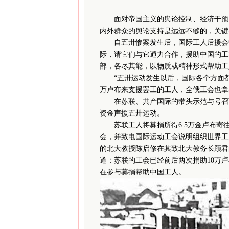
面对帝国主义的舆论控制、经济干预、
内外群众的舆论支持是远远不够的，关键
自五卅惨案发生后，国际工人后援会中
际，请它们与它通力合作，援助中国的工
部，各尽其能，以物质或精神形式帮助工
“五卅运动发生以后，国际各个方面都
万卢布来支援罢工的工人，全俄工会也拿
在苏联、共产国际的带头示范与号召下
资金声援五卅运动。
苏联工人将募捐所得6.5万金卢布寄往
会，并致电国际运动工会说明组织世界工
的北大教授陈启修在其致北大教务长顾君
道：苏联的工会已经前后两次捐助10万
在参与募捐帮助中国工人。