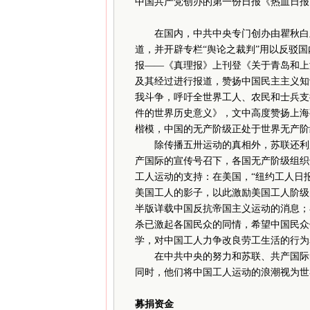
中国共产党创办的第一份日报《热血日报
在国内，中共中央专门创办由瞿秋白主
道，并开辟专栏“舆论之裁判”用以反驳国
报——《真理报》上刊登《关于青岛和上
及其经过进行报道，赞扬中国民主主义知
我斗争，呼吁全世界工人、农民和士兵支
件的世界历史意义》，文中高度赞扬上海
楷模，中国的无产阶级正处于世界无产阶
除传播五卅运动的真相外，苏联还利用
产国际的宣传号召下，各国无产阶级组织
工人运动的支持：在美国，“纽约工人日
美国工人的影子，以此激励美国工人阶级
半版详载中国反抗帝国主义运动的消息；
杀已激起各国民众的同情，希望中国民众
学，对中国工人力争改良劳工生活的行为
在中共中央的努力和苏联、共产国际的
同时，他们将中国工人运动的浪潮视为世
募捐资金