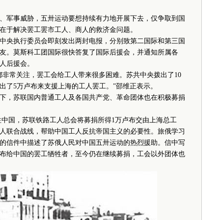
军事威胁，五卅运动要想持续有力地开展下去，仅争取到国
在于解决罢工罢市工人、商人的救济金问题。
央执行委员会即刻发出两封电报，分别致第二国际和第三国
友。莫斯科工团国际很快答复了国际后援会，并通知所属各
人后援会。
非常关注，罢工会给工人带来很多困难。苏共中央拨出了10
出了5万卢布来支援上海的工人罢工。”邵维正表示。
，苏联国内普通工人及各国共产党、革命团体也在积极募捐
中国，苏联铁路工人总会将募捐所得1万卢布交由上海总工
人联合战线，帮助中国工人反抗帝国主义的必要性。旅俄学习
的信件中描述了苏俄人民对中国五卅运动的热烈援助。信中写
卢布给中国的罢工牺牲者，至今仍在继续募捐，工会以外团体也