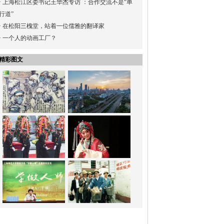
·
上海松江区委书记王华杰专访 ：合作交流不是“单
行道”
·
在松阳三槐堂，站着一位儒雅的翻译家
·
一个人的动画工厂？
精彩图文