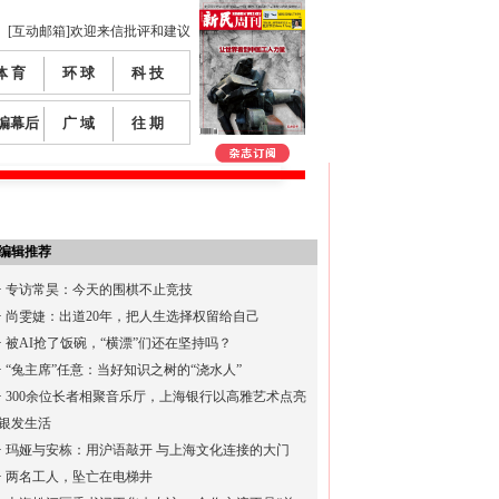
[互动邮箱]欢迎来信批评和建议
体 育
环 球
科 技
编幕后
广 域
往 期
编辑推荐
·
专访常昊：今天的围棋不止竞技
·
尚雯婕：出道20年，把人生选择权留给自己
·
被AI抢了饭碗，“横漂”们还在坚持吗？
·
“兔主席”任意：当好知识之树的“浇水人”
·
300余位长者相聚音乐厅，上海银行以高雅艺术点亮
银发生活
·
玛娅与安栋：用沪语敲开 与上海文化连接的大门
·
两名工人，坠亡在电梯井