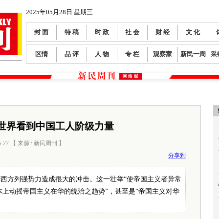
2025年05月28日 星期三
封 面
特 稿
时 政
社 会
财 经
文 化
区情
品 评
人 物
专 栏
观察家
新民一周
采
世界看到中国工人阶级力量
5-27 【 来源 : 新民周刊 】
阅读数：
917
分享到
西方列强势力造成很大的冲击。这一壮举“使帝国主义者异常
上动摇帝国主义在华的统治之趋势”，甚至是“帝国主义对华