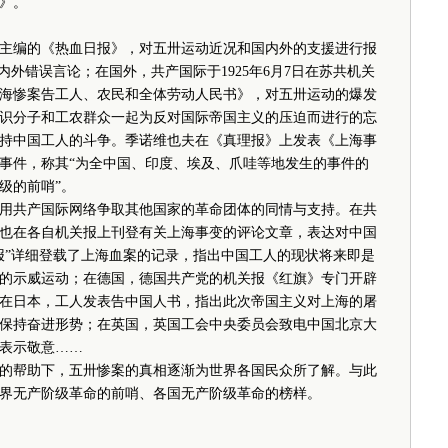
》。
编的《热血日报》，对五卅运动近况和国内外的支援进行报
内外错误言论；在国外，共产国际于1925年6月7日在苏共机关
海惨案告工人、农民和全体劳动人民书》，对五卅运动的爆发
识分子和工农群众一起为反对国际帝国主义的压迫而进行的忘
持中国工人的斗争。季诺维也夫在《真理报》上发表《上海事
事件，称其“为全中国、印度、埃及、爪哇等地发生的事件的
级的前哨”。
共产国际网络争取其他国家的革命团体的同情与支持。在共
也在各自机关报上刊登有关上海事变的评论文章，表达对中国
报”详细登载了上海血案的记录，指出中国工人的现状将来即是
的示威运动；在德国，德国共产党的机关报《红旗》专门开辟
在日本，工人发表告中国人书，指出此次帝国主义对上海的屠
保持奋进形势；在英国，英国工会中央委员会致电中国北京大
表示敬意……
帮助下，五卅惨案的真相逐渐为世界各国民众所了解。与此
界无产阶级革命的前哨、各国无产阶级革命的榜样。