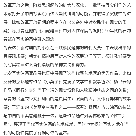
改革开放之后，随着思想解放的扩大与深化，一批坚持写实创作的艺
术家打开了中国写实绘画进入当代语境的可能，并取得了突破性的进
展。比如改革开放初期的罗中立在《父亲》中对农民生存现实的质
疑；陈丹青在他的《西藏组画》中对人性深度的发掘；90年代的石冲
尝试在写实绘画中融入观念
的表达；新时期的刘小东在三峡移民这样的时代大变迁中表现出来的
直接现场感；朝戈在精神层面对人性的深层追问等等，都让我们感受
到写实绘画进入当代语境的某种尝试和努力。
此次写实油画藏品展也集中展现了这些代表艺术家的优秀作品，比如
艾轩的京都题材作品《小英子》充满了文学性和叙事色彩；杨飞云的
作品《同行》关注当下生活的现实情趣和人物精神状态之间的关系；
常青的《蓝衣少女》刻画的是真实生活层面的人，又带有异样的故事
感；王沂东的《美丽乡村系列之二——探春》将西方古典油画的技法
与中国的审美意蕴融于一体，这些作品通过对客体形象的个性“写
照”，展现了当代写实油画的艺术成就，同时也为探讨写实艺术在当
代的可能性提供了有据可依的蓝本。