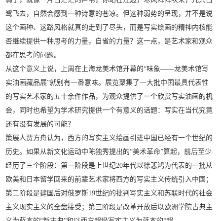
鹭飞去，自然会感到一种诗意的苍凉。但这种弱势的呈现，并不是说
这个画种、这路风格就真的走到了尽头，而是写实绘画的精神内核能
否继续提供一种思考的力量，自省的力量？这一点，是艺术家和观众
都在思考的问题。
从这个意义上说，上周在上海龙美术馆开幕的“味象——龙美术馆写
实油画藏品展”就别有一番意味。展览聚集了一大批中国最具代表性
的写实艺术家的五十余件作品，为观众提供了一个欣赏写实油画的机
会，同时也希望为学术研究提供一个有意义的话题：写实在当代究竟
还有没有发展的可能？
策展人贾方舟认为，西方的写实主义绘画引进中国已经有一个世纪的
历史。如果从新文化运动中陈独秀提出的“美术革命”算起，前后至少
经历了三个阶段：第一阶段是上世纪20年代以徐悲鸿为代表的一批从
欧美和日本留学回来的前辈艺术家将西方的写实主义传统引入中国；
第二阶段是建国后对俄罗斯19世纪的批判写实主义和苏联时代的社会
主义现实主义的全盘接受；第三阶段是改革开放后以欧洲学院古典主
义为蓝本的“新古典”和以西方超级写实主义为蓝本的“超