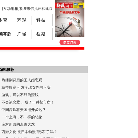
[互动邮箱]欢迎来信批评和建议
体 育
环 球
科 技
编幕后
广 域
往 期
编辑推荐
·
热播剧背后的国人婚恋观
·
章莹颖案 引发全球女性的不安
·
游戏，可以不只为赚钱
·
不会谈恋爱， 成了一种都市病！
·
中国高铁将美国甩开多远？
·
一个上海，不一样的想象
·
应对新政的离奇大戏
·
西游文化 被日本动漫“玩坏”了吗？