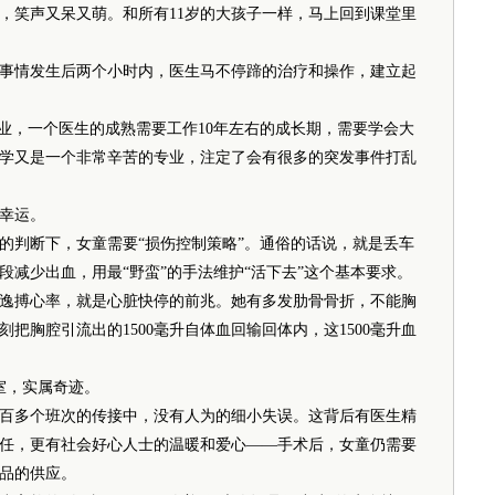
笑声又呆又萌。和所有11岁的大孩子一样，马上回到课堂里
情发生后两个小时内，医生马不停蹄的治疗和操作，建立起
，一个医生的成熟需要工作10年左右的成长期，需要学会大
学又是一个非常辛苦的专业，注定了会有很多的突发事件打乱
幸运。
判断下，女童需要“损伤控制策略”。通俗的话说，就是丢车
减少出血，用最“野蛮”的手法维护“活下去”这个基本要求。
搏心率，就是心脏快停的前兆。她有多发肋骨骨折，不能胸
把胸腔引流出的1500毫升自体血回输回体内，这1500毫升血
室，实属奇迹。
多个班次的传接中，没有人为的细小失误。这背后有医生精
任，更有社会好心人士的温暖和爱心——手术后，女童仍需要
品的供应。