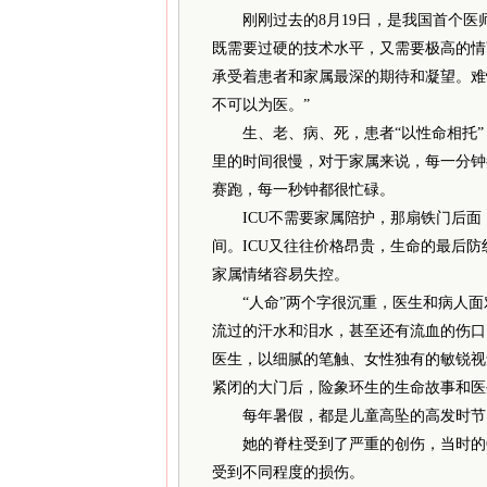
刚刚过去的8月19日，是我国首个
既需要过硬的技术水平，又需要极高的情
承受着患者和家属最深的期待和凝望。难
不可以为医。”
生、老、病、死，患者“以性命相托”，
里的时间很慢，对于家属来说，每一分钟
赛跑，每一秒钟都很忙碌。
ICU不需要家属陪护，那扇铁门后面
间。ICU又往往价格昂贵，生命的最后
家属情绪容易失控。
“人命”两个字很沉重，医生和病人面对
流过的汗水和泪水，甚至还有流血的伤口
医生，以细腻的笔触、女性独有的敏锐视
紧闭的大门后，险象环生的生命故事和医
每年暑假，都是儿童高坠的高发时节。20
她的脊柱受到了严重的创伤，当时的C
受到不同程度的损伤。