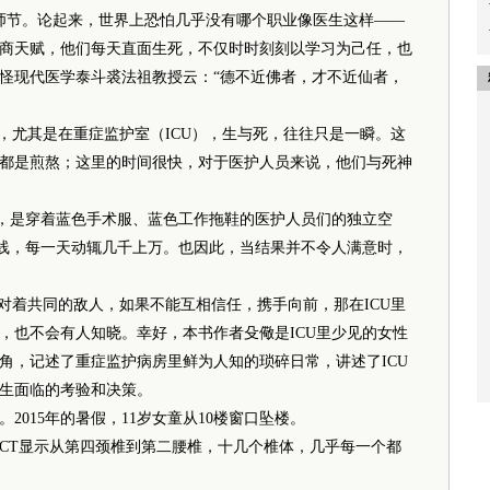
医师节。论起来，世界上恐怕几乎没有哪个职业像医生这样——
商天赋，他们每天直面生死，不仅时时刻刻以学习为己任，也
怪现代医学泰斗裘法祖教授云：“德不近佛者，才不近仙者，
尤其是在重症监护室（ICU），生与死，往往只是一瞬。这
都是煎熬；这里的时间很快，对于医护人员来说，他们与死神
，是穿着蓝色手术服、蓝色工作拖鞋的医护人员们的独立空
防线，每一天动辄几千上万。也因此，当结果并不令人满意时，
着共同的敌人，如果不能互相信任，携手向前，那在ICU里
，也不会有人知晓。幸好，本书作者殳儆是ICU里少见的女性
角，记述了重症监护病房里鲜为人知的琐碎日常，讲述了ICU
生面临的考验和决策。
15年的暑假，11岁女童从10楼窗口坠楼。
T显示从第四颈椎到第二腰椎，十几个椎体，几乎每一个都