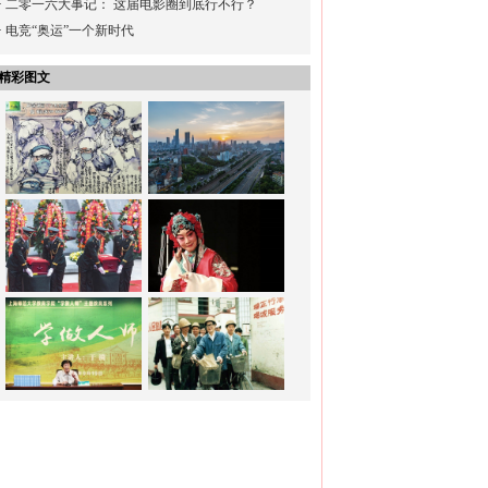
·
二零一六大事记： 这届电影圈到底行不行？
·
电竞“奥运”一个新时代
精彩图文