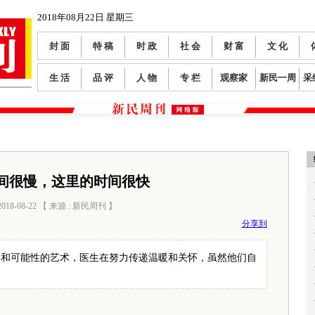
2018年08月22日 星期三
封 面
特 稿
时 政
社 会
财 富
文 化
生 活
品 评
人 物
专 栏
观察家
新民一周
采
间很慢，这里的时间很快
18-08-22 【 来源 : 新民周刊 】
分享到
问和可能性的艺术，医生在努力传递温暖和关怀，虽然他们自