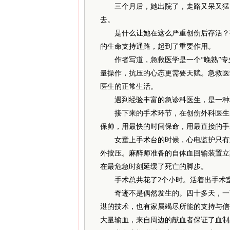
三个月后，她出院了，走路又呆又猛，
去。
是什么让她在这么严重创伤后存活？事
的生命支持通路，起到了重要作用。
作者写道，急救医学是一个“晚熟”专业
量操作，抗压的心态更需要天赋。急救医
医生的正常生活。
遇到经验丰富的急诊科医生，是一种
接下来的手术环节，在创伤外科医生的
保帅，用最快的时间保命，用最直接的手段
女童上手术台的时候，心电监护只有逸
外按压。麻醉师准备的自体血回输装置立刻
在最危急时刻延缓了死亡的脚步。
手术总共花了2个小时。活着出手术
奇迹不是偶然发生的。四十多天，一百
湛的技术，也有家属竭尽所能的支持与信
大量输血，来自周边的献血者保证了血制