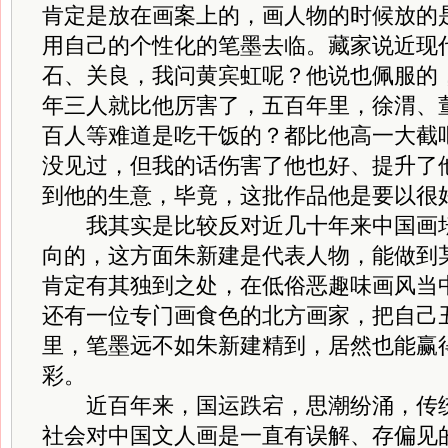
肯定是放在画案上的，画人物的时候放的
用自己的个性化的笔墨去临。藏家说近现
石、关良，我问黄宾虹呢？他说也佩服的
年三人就比他厉害了，五百年里，徐渭、
百人等难道是吃干饭的？都比他高一大截
没见过，但我的话伤害了他也好、提升了
到他的生意，毕竟，这批作品他是要以很
我其实是比较反对近几十年来中国画坛
向的，这方面朱新建是代表人物，能做到
肯定有其独到之处，在低俗恶趣味画风当
还有一位专门画食色的北方画家，把自己
里，笔墨远不如朱新建精到，居然也能赢
彩。
近百年来，国运跌宕，思潮纷涌，传统
社会对中国文人画是一直有误解、存偏见