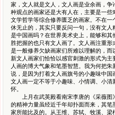
家，文人就是文人，文人画是业余画，争
种观点的画家还是大有人在，主要是一些
文学哲学等综合修养匮乏的画家。不在一
休无止的，其实只要反问一句，没有文人
是中国画吗？在世界美术史上，能够和其
胜把握的也只有文人画了。文人画注重形
是一般修养欠缺画家们所难以理解的，而
新文人画家们恰恰以感官刺激的形式为主
人画的博大气象和笔墨智慧。我为何把朱
说，是因为打着文人画旗号的小趣味中国
文人画一定不等于小趣味、小情调、小清
怀。
上月在武英殿看南宋李唐的《采薇图》
的精神力量虽经近千年却扑面而来，其笔
家所能比及的。从王维、苏轼、牧溪、梁