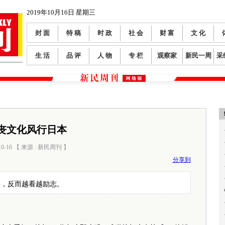
2019年10月16日 星期三
封 面
特 稿
时 政
社 会
财 富
文 化
生 活
品 评
人 物
专 栏
观察家
新民一周
采
丧文化风行日本
10-16 【 来源 : 新民周刊 】
阅读数：
0
分享到
影，反而越看越励志。