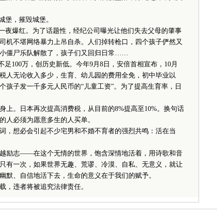
城堡，摧毁城堡。
一夜爆红。为了话题性，经纪公司曝光让他们失去父母的肇事
司机不堪网络暴力上吊自杀。人们掉转枪口，四个孩子俨然又
小僵尸乐队解散了，孩子们又回归日常……
足100万，创历史新低。今年9月8日，安倍首相宣布，10月
税人无论收入多少，生育、幼儿园的费用全免，初中毕业以
个孩子发一千多元人民币的“儿童工资”。为了提高生育率，日
。日本再次提高消费税，从目前的8%提高至10%。换句话
的人必须为愿意多生的人买单。
，想必会引起不少宅男和不婚不育者的强烈共鸣：活在当
励志——在这个无情的世界，饱含深情地活着，用诗歌和音
只有一次，如果世界无趣、荒谬、冷漠、自私、无意义，就让
幽默、自信地活下去，生命的意义在于我们的赋予。
载，违者将被追究法律责任。