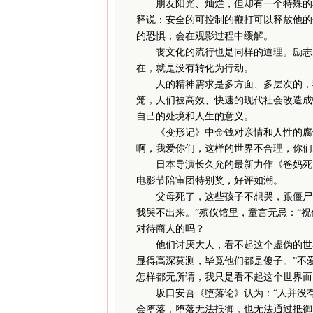
朋友阳光、灿烂，但却有一个特殊的
释说：安全的可控制的鞭打可以释放他的
的恐惧，会在观影过程中缓解。
丧文化的流行也是同样的道理。励志的
在，就是没有转化为行动。
人的精神需求是多方面、多层次的，我
笼，人们被高效、快速的现代社会改造成
自己的处境和人生的意义。
《变形记》中金钱对亲情和人性的腐蚀
啊，我爱你们，这样的世界不合理，你们
日本导演长久允的最新力作《爸妈死了
电影节陪审团特别奖，好评如潮。
父母死了，这些孩子不想哭，跟僵尸一
我哭不出来。”殡仪馆里，童言无忌：“
对待商人的吗？
他们讨厌大人，看不起这个虚伪的世界
显得高深莫测，毕竟他们都是傻子。”不
怎样都无所谓，我只是看不起这个世界而
坂口安吾《堕落论》认为：“人并没有
会堕落，堕落无法抵御，也无法通过抵御