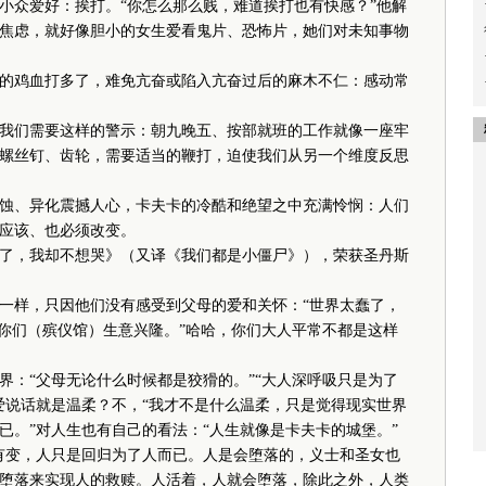
小众爱好：挨打。“你怎么那么贱，难道挨打也有快感？”他解
焦虑，就好像胆小的女生爱看鬼片、恐怖片，她们对未知事物
鸡血打多了，难免亢奋或陷入亢奋过后的麻木不仁：感动常
们需要这样的警示：朝九晚五、按部就班的工作就像一座牢
螺丝钉、齿轮，需要适当的鞭打，迫使我们从另一个维度反思
、异化震撼人心，卡夫卡的冷酷和绝望之中充满怜悯：人们
应该、也必须改变。
，我却不想哭》（又译《我们都是小僵尸》），荣获圣丹斯
样，只因他们没有感受到父母的爱和关怀：“世界太蠢了，
祝你们（殡仪馆）生意兴隆。”哈哈，你们大人平常不都是这样
：“父母无论什么时候都是狡猾的。”“大人深呼吸只是为了
爱说话就是温柔？不，“我才不是什么温柔，只是觉得现实世界
已。”对人生也有自己的看法：“人生就像是卡夫卡的城堡。”
变，人只是回归为了人而已。人是会堕落的，义士和圣女也
堕落来实现人的救赎。人活着，人就会堕落，除此之外，人类