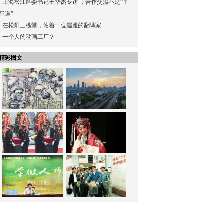
·
上海松江区委书记王华杰专访 ：合作交流不是“单
行道”
·
在松阳三槐堂，站着一位儒雅的翻译家
·
一个人的动画工厂？
精彩图文