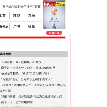
[互动邮箱]欢迎来信批评和建议
体 育
环 球
科 技
编幕后
广 域
往 期
编辑推荐
·
专访常昊：今天的围棋不止竞技
·
尚雯婕：出道20年，把人生选择权留给自己
·
被AI抢了饭碗，“横漂”们还在坚持吗？
·
“兔主席”任意：当好知识之树的“浇水人”
·
300余位长者相聚音乐厅，上海银行以高雅艺术点亮
银发生活
·
玛娅与安栋：用沪语敲开 与上海文化连接的大门
·
两名工人，坠亡在电梯井