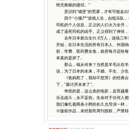
绝无救赎的捷径。”
意识到“城堡”的荒谬，才有可能走出
四个“小僵尸”游戏人生，自组乐队，
司机的个人信息，正义的人们火力全开，
成了逼死司机的凶手。正义得到了伸张，
去年日本新出生91.8万人，连续三年不
开始，在日本生活的所有日本人、外国纳
前，学费、医药费全免，政府每月还给每
本真的是拼了。
那么，钱从何来？当然是羊毛出在羊身上
说，为了日本的未来，不婚、不生、少生
《爸妈死了，我却不想哭》的经典台词
下，“最讨厌未来了”。
奇怪的是，这么丧的电影，反而越看越
乐去战斗，永不妥协。生命对于任何人都
我们像扎着两条小辫的长久允导演一样，
※
版权作品，未经新民周刊授权，严禁转