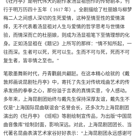
《牡丹亭》是明代伟大的剧作家汤显祖创作的传奇剧本，刊
行于明万历四十五年（ 1617 年）。全剧描绘了杜丽娘与柳梦
梅二人之间感人深切的生死爱情，这种至情至性的爱情演
绎，无不代表着汤显祖对人生与爱情的哲学思考与世情体
验，而情深而亡的杜丽娘，则成为汤显祖笔下至情理想的化
身。正如汤显祖在《题记》上所写的那样：“情不知所起，一
往而深。生者可以死，死可以生。生而不可与死，死而不可
复生者，皆非情之至也。”
笔歌墨舞新时代，丹青氍毹共翩跹。在这本精心绘就的《戴
敦邦画说昆剧牡丹亭》中，寄托了先生对传统戏曲艺术的传
承发扬的拳拳之心，那份溢于言表的真情实意，令人感动。
多年来，上海昆剧团始终与戴先生保持深厚友谊，戴先生不
仅是“上海国际昆曲联谊会”名誉会长，还多次为上海昆剧团
演出的《牡丹亭》《班昭》等剧绘制宣传品，为出版“中国昆
曲音像库”绘制封面，影响深远。对此，上海昆剧团团长、当
代著名昆曲表演艺术家谷好好表示：“上海昆剧团永远感谢可