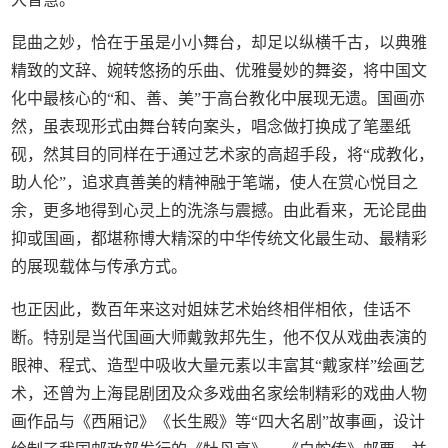
昆曲之妙，恰在于虽是小小舞台，却足以纵横千古，以典雅
精致的文辞、婉转悠扬的乐曲、优雅曼妙的舞姿，将中国文
化中最核心的“和、善、美”于高台教化中展现无遗。国画亦
然，虽表现形式由舞台转向案头，唱念做打换成了笔墨纸
砚，然其目的同样在于通过艺术家的高超手段，将“成教化，
助人伦”，追求真善美的精神融于笔端，使人在赏心悦目之
余，更多地得到心灵上的洗涤与震撼。由此看来，无论昆曲
抑或国画，都堪称博大精深的中华传统文化最生动、最精彩
的展现载体与传承方式。
也正因此，数百年来这对姐妹艺术始终相伴相依，佳话不
断。特别是当代国画大师戴敦邦先生，他不仅从戏曲表演的
眼神、程式、造型中吸收大量元素以丰富其“戴家样”绘画艺
术，还曾为上海昆剧团及众多戏曲名家绘制精彩的戏曲人物
画作品与《西厢记》《长生殿》等“四大名剧”故事画，设计