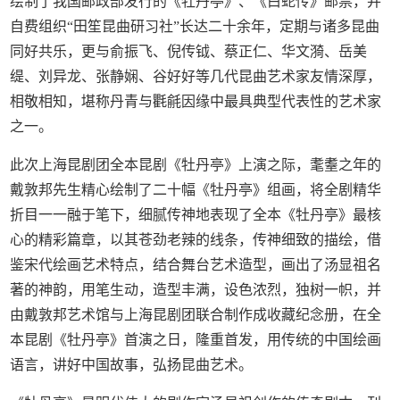
绘制了我国邮政部发行的《牡丹亭》、《白蛇传》邮票，并
自费组织“田笙昆曲研习社”长达二十余年，定期与诸多昆曲
同好共乐，更与俞振飞、倪传钺、蔡正仁、华文漪、岳美
缇、刘异龙、张静娴、谷好好等几代昆曲艺术家友情深厚，
相敬相知，堪称丹青与氍毹因缘中最具典型代表性的艺术家
之一。
此次上海昆剧团全本昆剧《牡丹亭》上演之际，耄耋之年的
戴敦邦先生精心绘制了二十幅《牡丹亭》组画，将全剧精华
折目一一融于笔下，细腻传神地表现了全本《牡丹亭》最核
心的精彩篇章，以其苍劲老辣的线条，传神细致的描绘，借
鉴宋代绘画艺术特点，结合舞台艺术造型，画出了汤显祖名
著的神韵，用笔生动，造型丰满，设色浓烈，独树一帜，并
由戴敦邦艺术馆与上海昆剧团联合制作成收藏纪念册，在全
本昆剧《牡丹亭》首演之日，隆重首发，用传统的中国绘画
语言，讲好中国故事，弘扬昆曲艺术。