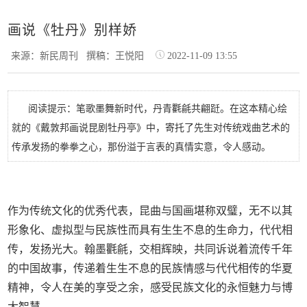
画说《牡丹》别样娇
来源：新民周刊
撰稿：王悦阳
2022-11-09 13:55
阅读提示：笔歌墨舞新时代，丹青氍毹共翩跹。在这本精心绘
就的《戴敦邦画说昆剧牡丹亭》中，寄托了先生对传统戏曲艺术的
传承发扬的拳拳之心，那份溢于言表的真情实意，令人感动。
作为传统文化的优秀代表，昆曲与国画堪称双璧，无不以其
形象化、虚拟型与民族性而具有生生不息的生命力，代代相
传，发扬光大。翰墨氍毹，交相辉映，共同诉说着流传千年
的中国故事，传递着生生不息的民族情感与代代相传的华夏
精神，令人在美的享受之余，感受民族文化的永恒魅力与博
大智慧。