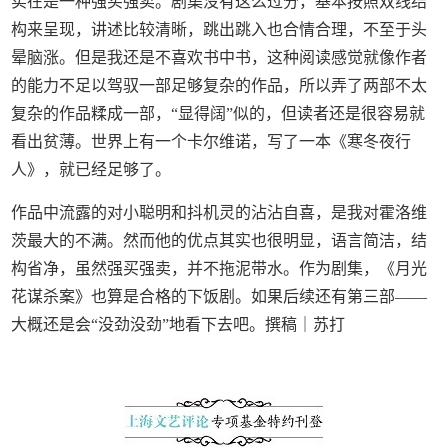
实在是一种强买强卖。剧集没有这么过分，基本按照双线结
构来呈现，讲述比较清晰，跳出跳入也合情合理，不至于头
晕脑涨。但是我还是不喜欢书中书，这种阅读感觉就像作者
的能力不足以驾驭一部足够复杂的作品，所以弄了两部不太
复杂的作品糅成一部，“显得阔”似的，但读者还是很容易就
看出贫薄。世界上有一个卡尔维诺，写了一本《寒冬夜行
人》，就已经足够了。
作品中流露的对小聪明和抖机灵的沾沾自喜，是我对霍洛维
茨最大的不满。然而他的优点其实也很明显，语言简洁，结
构省净，虽然强买强卖，并不拖泥带水。作为剧集，《月光
花谋杀案》也算是合格的下饭剧。如果后续还有第三部——
大概还是会“没劲没劲”地看下去吧。撰稿｜苏打