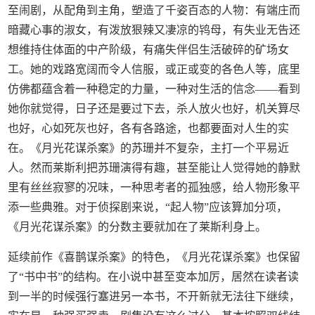
至闹剧，从配角到主角，塑造了千姿百态的人物：有端庄而
暗藏心事的淑女，有泼放狠辣又凄凉的鸨母，有失业无告还
想维持住体面的中产阶级，有痛失伴侣生活破碎的矿场女
工。她的戏路宽阔而令人信服，或正或变的各色人等，底里
仿佛都蕴含着一种稳定的力量，一种对生活的信念——看到
她你就觉得，日子还是要过下去，杀人放火也好，机关算尽
也好，心如死灰也好，各有各路途，也都要面对人生的实
在。《月光花谋杀案》的苏珊并不复杂，主打一个平易近
人。然而莱斯利把苏珊演得有趣，甚至能让人觉得她的静默
里有丝丝寂寥的况味，一种思考者的孤独感，给人物形象平
添一些典雅。对于侦探剧来说，“起人物”应该算加分项，
《月光花谋杀案》的分数主要就加在了莱斯利身上。
延续前作《喜鹊谋杀案》的特色，《月光花谋杀案》也保留
了“书中书”的结构。在小说中甚至变本加厉，居然在读者读
到一半的时候强行塞进另一本书，不开新就无法往下继续，