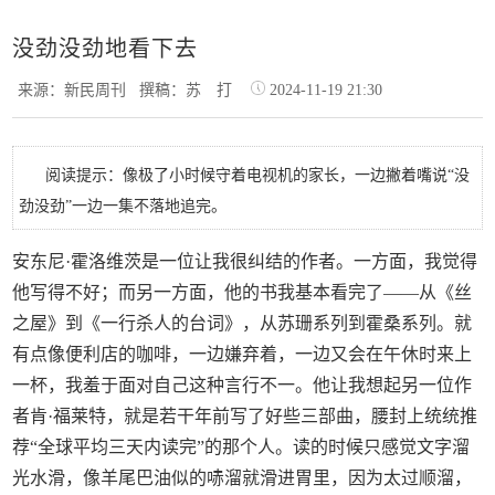
没劲没劲地看下去
来源：新民周刊
撰稿：苏 打
2024-11-19 21:30
阅读提示：像极了小时候守着电视机的家长，一边撇着嘴说“没
劲没劲”一边一集不落地追完。
安东尼·霍洛维茨是一位让我很纠结的作者。一方面，我觉得
他写得不好；而另一方面，他的书我基本看完了——从《丝
之屋》到《一行杀人的台词》，从苏珊系列到霍桑系列。就
有点像便利店的咖啡，一边嫌弃着，一边又会在午休时来上
一杯，我羞于面对自己这种言行不一。他让我想起另一位作
者肯·福莱特，就是若干年前写了好些三部曲，腰封上统统推
荐“全球平均三天内读完”的那个人。读的时候只感觉文字溜
光水滑，像羊尾巴油似的哧溜就滑进胃里，因为太过顺溜，