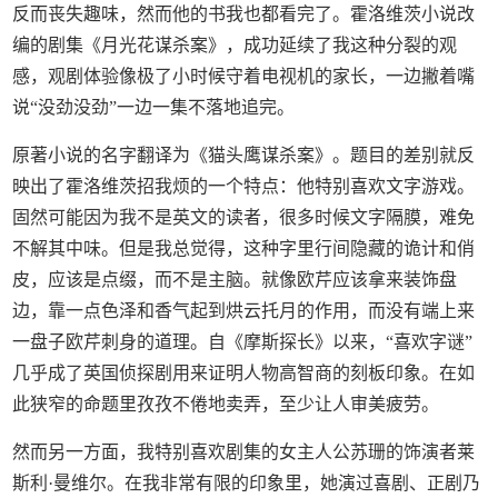
反而丧失趣味，然而他的书我也都看完了。霍洛维茨小说改
编的剧集《月光花谋杀案》，成功延续了我这种分裂的观
感，观剧体验像极了小时候守着电视机的家长，一边撇着嘴
说“没劲没劲”一边一集不落地追完。
原著小说的名字翻译为《猫头鹰谋杀案》。题目的差别就反
映出了霍洛维茨招我烦的一个特点：他特别喜欢文字游戏。
固然可能因为我不是英文的读者，很多时候文字隔膜，难免
不解其中味。但是我总觉得，这种字里行间隐藏的诡计和俏
皮，应该是点缀，而不是主脑。就像欧芹应该拿来装饰盘
边，靠一点色泽和香气起到烘云托月的作用，而没有端上来
一盘子欧芹刺身的道理。自《摩斯探长》以来，“喜欢字谜”
几乎成了英国侦探剧用来证明人物高智商的刻板印象。在如
此狭窄的命题里孜孜不倦地卖弄，至少让人审美疲劳。
然而另一方面，我特别喜欢剧集的女主人公苏珊的饰演者莱
斯利·曼维尔。在我非常有限的印象里，她演过喜剧、正剧乃