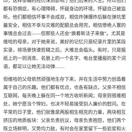
印，这样惨痛的经历深刻影响了他们后来的人生。所以他们
都有恐惧症，有心理障碍，怀疑身边的环境，怀疑自己被监
听。他们都相信坏事不会成双，相信炸弹爆炸后躲在弹坑里
最安全，相信不幸与灾难的配额总会用完，相信惨绝人寰的
事情总会过去——但那些人还会“换着新法子来做”。尤其是
维哈的母亲，对于她来说，美好的记忆只是纪录片里的某段
实录，将场景快速剪辑之后，大难总会临头。有时，只是报
纸上的一则消息、名册上的一个名字、电台里播报的某个词
语，都足以让她无法动弹……
但维哈的父母依然顽强地生存下来，并在生活中努力创造着
属于自己的乐趣。他们都有优点，也各有缺点，父亲不相信
互联网，每天晚上躲在同一个地方收听新闻；母亲则很难相
处，她宁愿当个悍妇，也决不轻易接受别人廉价的慰问。在
平常的日子里，他们就像是两股相生相克的力量，两块相互
挤压的地质板块：父亲负责抗议，母亲负责抱怨，他们两个
既立场鲜明，又势均力敌，有时会在家里留下一些岩浆和火