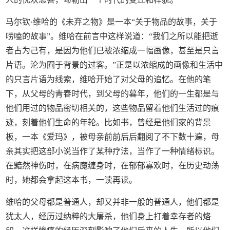
马尔钦·维哈的《未弃之物》是一本“关于物品的故事，关于
唠嗑的故事”。维哈在前言中这样说道：“我们之所以能把逝
者占为己有，是因为他们已被浓缩成一幅画像，甚至是只言
片语。沦为囿于背景的过客。”正是以浓缩成的画像和生活中
的只言片语为线索，维哈开始了对父母的追忆。在他的笔
下，从父母的青春时代，到父母的暮年，他们的一生都是与
他们用过的物品密切相关的，这些物品留着他们生活过的痕
迹，刻着他们生命的年轮。比如书，曾经是他们家的背景
板，一本《爱玛》，被母亲前前后后翻阅了不下数十遍，母
亲其实把这部小说当作了某种疗法，当作了一种情绪标识。
在黯然神伤时，在病魔缠身时，在郁郁寡欢时，在历史动荡
时，她都会拿起这本书，一读再读。
维哈的父母都是普通人，却又并非一般的普通人，他们都是
犹太人，经历过纳粹的大屠杀，他们身上打着幸存者的烙