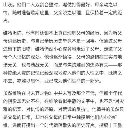
山灰。他们二人双剑合璧时，嘴仗打得最好，母亲动之以
情，随时准备歇斯底里；父亲晓之以理，且保持着一定的距
离。
维哈坦陈，他有时还谈不上真正理解父母的经历，因为听父
母讲述历史，与自己亲历历史毕竟不是一回事。但通过父母
遗留下的旧物，维哈仍然小心翼翼地走近了父母，走进了父
母个人记忆的深处。他也逐渐悟得，父母的恐惧症其实与地
堡无关，也与巷战无关，而是与焦灼难耐的逃命有关——那
种惨绝人寰的记忆已经深深地渗入他们的人性之中，既拂之
不去，亦难以忘怀，业已成为他们生命的一部分。
虽然维哈在《未弃之物》中并未写及那个年代，但那个年代
的阴影却无处不在，在维哈看似平静的文字中，也不乏“对灾
难的纪实、对仇恨的还原、对荒诞的反抗”。他追寻的虽然只
是父母的日常，却也在父母的日常中触摸到他们内心的纤
维，进而打捞出一个时代遗落散失的历史碎片。撰稿｜王淼