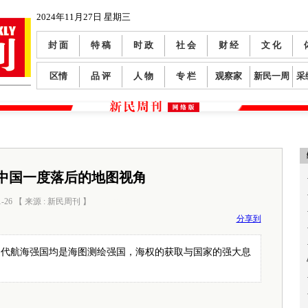
2024年11月27日 星期三
封 面
特 稿
时 政
社 会
财 经
文 化
区情
品 评
人 物
专 栏
观察家
新民一周
采
中国一度落后的地图视角
1-26 【 来源 : 新民周刊 】
阅读数：
382
分享到
近代航海强国均是海图测绘强国，海权的获取与国家的强大息