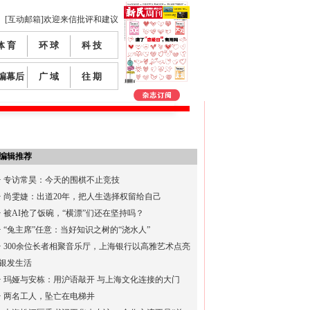
[互动邮箱]欢迎来信批评和建议
体 育
环 球
科 技
编幕后
广 域
往 期
编辑推荐
·
专访常昊：今天的围棋不止竞技
·
尚雯婕：出道20年，把人生选择权留给自己
·
被AI抢了饭碗，“横漂”们还在坚持吗？
·
“兔主席”任意：当好知识之树的“浇水人”
·
300余位长者相聚音乐厅，上海银行以高雅艺术点亮
银发生活
·
玛娅与安栋：用沪语敲开 与上海文化连接的大门
·
两名工人，坠亡在电梯井