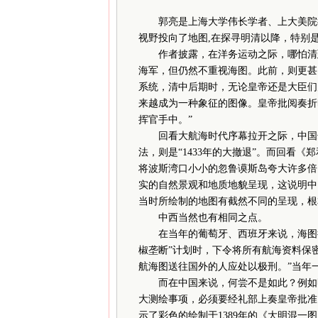
郭亮是上海大学伟长学者、上大美院
视野投向了地图,在探寻明清以降，特别
作者披露，在洋务运动之际，哪怕清廷
海军，但仍然不重视海图。此前，则更甚
系统，清中后期时，无论皇帝还是大臣们
来越成为一种象征的图像。皇帝批阅奏折
挥官手中。”
回看大航海时代序幕拉开之际，中国却
法，则是“1433年的大撤退”。而回看
将波斯湾口小小的忽鲁谟斯岛夸大许多倍
实的自然景观和地质地貌呈现，这说明中
当时所绘制的地图有截然不同的呈现，根
中西当然也有相同之点。
在当年的葡萄牙、西班牙来说，海图往往
椒垄断”计划时，下令将所有航海资料保
航海图送往国外的人应处以极刑。”当年
而在中国来说，何尝不是如此？例如明
大测绘事项，必须要经礼部上奏皇帝批准
示了彩色的绘制于1389年的《大明混一图