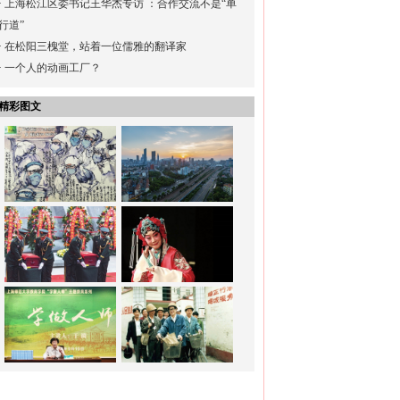
·
上海松江区委书记王华杰专访 ：合作交流不是“单
行道”
·
在松阳三槐堂，站着一位儒雅的翻译家
·
一个人的动画工厂？
精彩图文