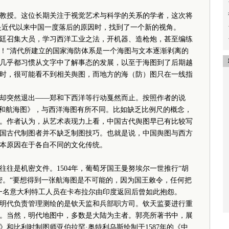
教授。这位长期关注于视觉艺术与科学的关系的学者，这次将
是近代以来中国一度落后的原因时，找到了一个新的视角。
召集大员，学习西洋工业之法，开机器、造枪炮，甚至编练
！“清代所建立的国家海防体系是一个海图与文本逐渐剥离的
几乎都习惯从文字中了解事态的发展，以至于海图到了后期越
时，很可能看不到相关舆图，而地方的海（防）图只在一线指
突然退出——郑和下西洋等行动戛然而止。按照作者的说
《郑和航海图》，与西洋海图有所不同。比如缺乏比例尺的概念，
。作者认为，从艺术表现力上看，中国古代舆图早已有比较写
国古代制图者并不缺乏制图技巧。也就是说，中国舆图与西方
本原因在于各自不同的文化传统。
是机密文件。1504年，葡萄牙国王曼努埃尔一世推行“胡
密。“要想得到一张航海图是不可能的，因为国王敕令，任何把
一名意大利特工人员在卡布拉尔由印度返回后曾如此抱怨。
代负责管理测绘的是钦天监和兵部职方司。钦天监要进行重
。当然，明代地图中，多数是大陆为主者。郭亮所著书中，展
》和比利时制图师亚伯拉罕·奥特利乌斯绘制于1587年的《中