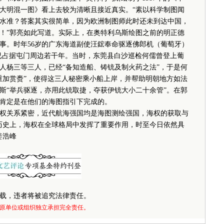
大明混一图》看上去较为清晰且接近真实。“素以科学制图闻
水准？答案其实很简单，因为欧洲制图师此时还未到达中国，
！”郭亮如此写道。实际上，在奥特利乌斯绘图之前的明正德
战事。时年56岁的广东海道副使汪鋐奉命驱逐佛郎机（葡萄牙）
已占据屯门周边若干年。当时，东莞县白沙巡检何儒曾登上葡
人杨三等三人，已经“备知造船、铸铳及制火药之法”，于是何
重加赏赉”，使得这三人秘密乘小船上岸，并帮助明朝地方如法
斯“举兵驱逐，亦用此铳取捷，夺获伊铳大小二十余管”。在郭
肯定是在他们的海图指引下完成的。
关系紧密，近代航海强国均是海图测绘强国，海权的获取与
历史上，海权在全球格局中发挥了重要作用，时至今日依然具
姜浩峰
载，违者将被追究法律责任。
原单位或组织独立承担完全责任。