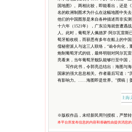
国地图》。两相比较，即能看出，还是《
名的欧洲制图术为什么在这幅地图中失去
他们的中国图形是来自各种描述而非实测
十六年（1521年），广东沿海就曾遭遇
人。此时，葡萄牙人佩德罗·阿尔瓦雷斯
萄牙船收税，而获悉有多年在船上的中国
儒秘密派人与这三人联络，“谕令向化，
炮制葡萄牙式的铳，最终明朝对阿尔瓦雷
亮看来，当年葡萄牙舰队能够行至中国，
写作此书，令郭亮总结出：海图与海权
国家的强大息息相关。作者最后写道：“
有影响力。……海图即是世界。”撰稿｜
※
版权作品，未经新民周刊授权，严禁转
本平台所发布信息的内容和准确性由提供消息的