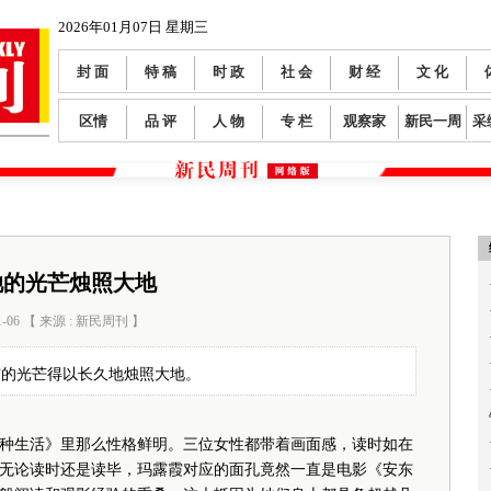
2026年01月07日 星期三
封 面
特 稿
时 政
社 会
财 经
文 化
区情
品 评
人 物
专 栏
观察家
新民一周
采
她的光芒烛照大地
1-06 【 来源 : 新民周刊 】
阅读数：
187
霞的光芒得以长久地烛照大地。
生活》里那么性格鲜明。三位女性都带着画面感，读时如在
无论读时还是读毕，玛露霞对应的面孔竟然一直是电影《安东