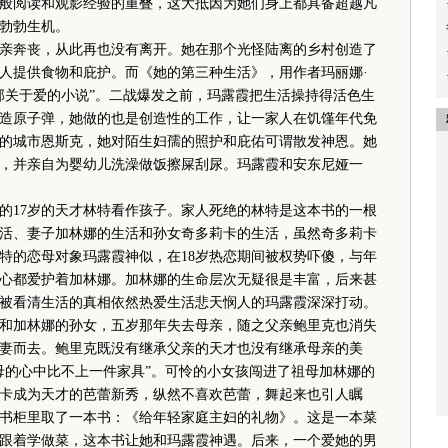
般阅读和观影经验的重叠，这大抵因为她们身上都具备超越凡
勃勃生机。
奔丧，从此再也没有离开。她在那个光怪陆离的乡村创造了
人提供食物和庇护。而《她的第三种生活》，用作者玛丽娜·
部关于爱的小说”。二战爆发之前，玛露霞把生活操持得活色生
造原子弹，她做的也是创造性的工作，让一家人在饥馑年代免
虚构的城市恩斯克，她对陌生妇孺的照护和庇佑可谓散发神恩。她
，并亲自为婴幼儿洗澡做饭擦屎刮尿。玛露霞和安东尼娅一
17岁的天才林特看作孩子。家人死绝的林特是这本书的一根
活、妻子加林娜的生活和孙女奇多莉卡的生活，虽然奇多莉卡
特的恋母对象玛露霞神似，在18岁热恋期间被权势吓傻，与年
心都爱护着加林娜。加林娜的生命层次无疑很是丰富，后来甚
被看清生活的真相依然热爱生活悲天悯人的玛露霞深深打动。
和加林娜的孙女，五岁那年失去母亲，随之父亲鲍里克也消失
妻而去。鲍里克既没有继承父亲的天才也没有继承母亲的美
母的心中比不上一件家具”。可怜的小女孩闯进了祖母加林娜的
卡成为天才的芭蕾新秀，纵然不喜欢芭蕾，舞起来也引人瞩
书柜里取了一本书：《给年轻家庭主妇的礼物》。这是一本菜
跟着学做菜，这本书让她和玛露霞神遇。后来，一个爱她的男