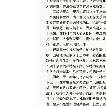
尼娅家族》里面的安东尼娅，从未有过此
人的神性，并且都在战争岁月依然焕发出
二战结束后，安东尼娅回到乡下给母亲
一个美丽新世界，为一群没有血缘关系的
斯杰普诺娃接受采访时说的话，也是“一
香。烽烟起，她依然未变，因为比起丈夫
于挨饿。在1941年的大撤退期间，在
把一群陌生人带到家里住，提供衣食住处
样，都属于庇护人间的天使。
玛露霞一生没有孩子。她把来到家中的
线，围绕他串起的珠子是师母玛露霞的生
跟他在现实生活中没有交集。加林娜与林
长四十余岁的林特结了婚。林特的全部身
至学会忍受日常生活的苦难，但我还是只
而出生于1980年的奇多莉卡——林特
不见——在本书最后才知道他早已追随爱
貌，更没有收获双亲的呵护，甚至“在父
生活，祖孙二人并不亲密。而后，奇多莉
目。在祖母的应允下，她幼年即从祖父的
谱。她从小酷爱阅读烧菜秘诀，长大了就