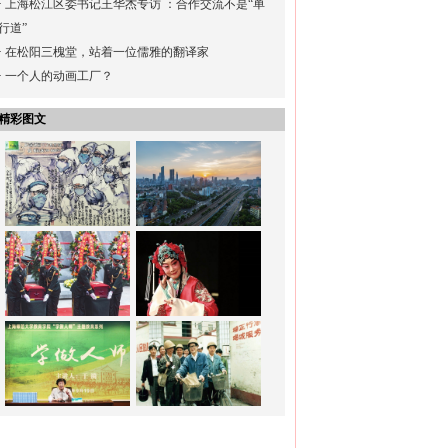
·
上海松江区委书记王华杰专访 ：合作交流不是“单
行道”
·
在松阳三槐堂，站着一位儒雅的翻译家
·
一个人的动画工厂？
精彩图文