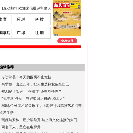
[互动邮箱]欢迎来信批评和建议
体 育
环 球
科 技
编幕后
广 域
往 期
编辑推荐
·
专访常昊：今天的围棋不止竞技
·
尚雯婕：出道20年，把人生选择权留给自己
·
被AI抢了饭碗，“横漂”们还在坚持吗？
·
“兔主席”任意：当好知识之树的“浇水人”
·
300余位长者相聚音乐厅，上海银行以高雅艺术点亮
银发生活
·
玛娅与安栋：用沪语敲开 与上海文化连接的大门
·
两名工人，坠亡在电梯井