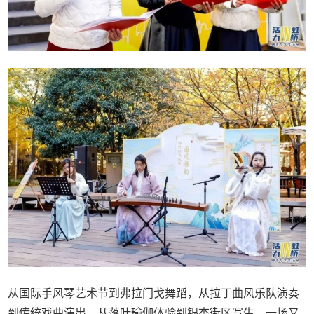
从国际手风琴艺术节到弗拉门戈舞蹈，从拉丁曲风乐队演奏
到传统戏曲演出，从落叶瑜伽体验到银杏街区写生，一场又