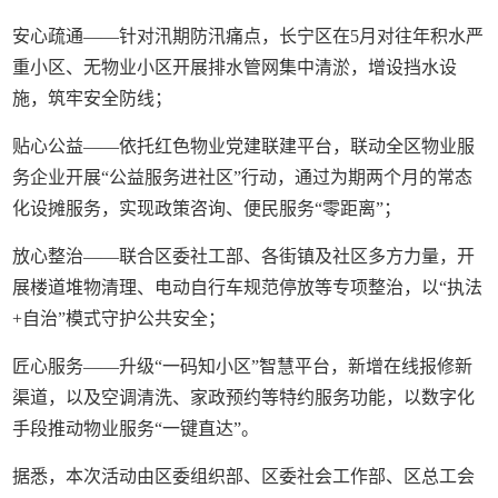
安心疏通——针对汛期防汛痛点，长宁区在5月对往年积水严
重小区、无物业小区开展排水管网集中清淤，增设挡水设
施，筑牢安全防线；
贴心公益——依托红色物业党建联建平台，联动全区物业服
务企业开展“公益服务进社区”行动，通过为期两个月的常态
化设摊服务，实现政策咨询、便民服务“零距离”；
放心整治——联合区委社工部、各街镇及社区多方力量，开
展楼道堆物清理、电动自行车规范停放等专项整治，以“执法
+自治”模式守护公共安全；
匠心服务——升级“一码知小区”智慧平台，新增在线报修新
渠道，以及空调清洗、家政预约等特约服务功能，以数字化
手段推动物业服务“一键直达”。
据悉，本次活动由区委组织部、区委社会工作部、区总工会