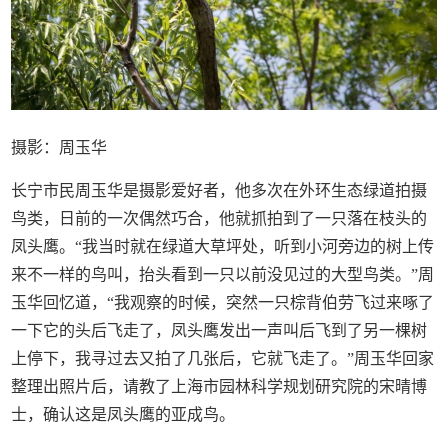
摄影：周玉华
长宁市民周玉华是摄影爱好者，他多次在外环生态绿道拍摄
鸟类，日前的一次偶然巧合，他就抓拍到了一只落在枝头的
凤头鹰。“我当时就在绿道大草坪处，听到小河旁边的树上传
来不一样的鸟叫，抬头看到一只以前没见过的大型鸟类。”周
玉华回忆道，“我观察的时候，突然一只棕背伯劳飞过来啄了
一下它的头后飞走了，凤头鹰发出一声叫后飞到了另一棵树
上停下，我寻过去又拍了几张后，它就飞走了。”周玉华回家
整理出照片后，请教了上海市园林科学规划研究院的宋晴博
士，确认这是凤头鹰的亚成鸟。