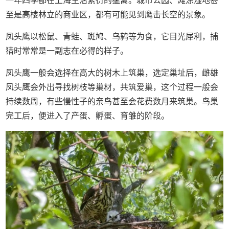
一年四季都在上海生活繁衍的猛禽。城市公园、滩涂湿地甚
至是高楼林立的商业区，都有可能见到鹰击长空的景象。
凤头鹰以松鼠、青蛙、斑鸠、乌鸫等为食，它目光犀利，捕
猎时常常是一副志在必得的样子。
凤头鹰一般会选择在高大的树木上筑巢，选定巢址后，雌雄
凤头鹰会外出寻找树枝等巢材，共筑爱巢，这个过程一般会
持续数周，有些慢性子的亲鸟甚至会花费数月来筑巢。鸟巢
完工后，便进入了产蛋、孵蛋、育雏的阶段。