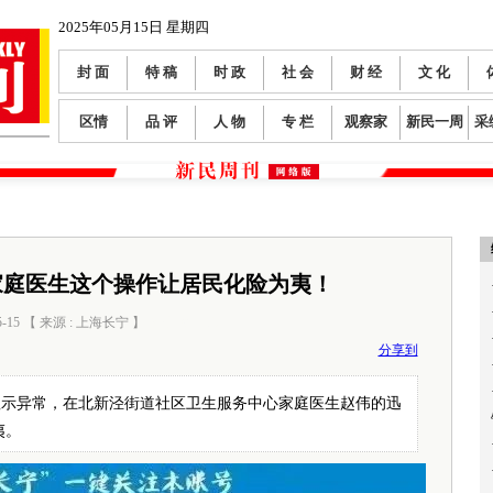
2025年05月15日 星期四
封 面
特 稿
时 政
社 会
财 经
文 化
区情
品 评
人 物
专 栏
观察家
新民一周
采
家庭医生这个操作让居民化险为夷！
5-15 【 来源 : 上海长宁 】
阅读数：
237
分享到
显示异常，在北新泾街道社区卫生服务中心家庭医生赵伟的迅
夷。