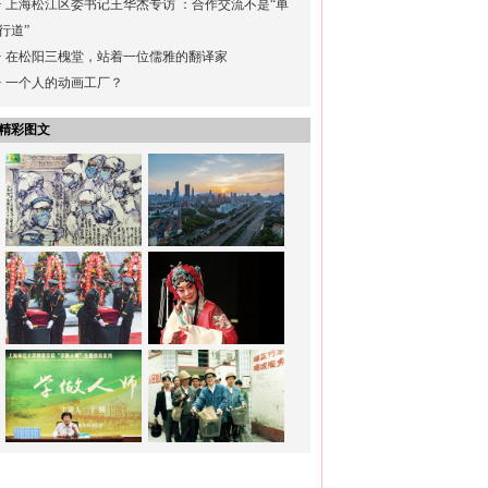
·
上海松江区委书记王华杰专访 ：合作交流不是“单
行道”
·
在松阳三槐堂，站着一位儒雅的翻译家
·
一个人的动画工厂？
精彩图文