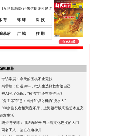
[互动邮箱]欢迎来信批评和建议
体 育
环 球
科 技
编幕后
广 域
往 期
编辑推荐
·
专访常昊：今天的围棋不止竞技
·
尚雯婕：出道20年，把人生选择权留给自己
·
被AI抢了饭碗，“横漂”们还在坚持吗？
·
“兔主席”任意：当好知识之树的“浇水人”
·
300余位长者相聚音乐厅，上海银行以高雅艺术点亮
银发生活
·
玛娅与安栋：用沪语敲开 与上海文化连接的大门
·
两名工人，坠亡在电梯井