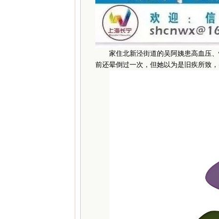
家住北新泾街道的吴阿姨患高血压、慢
前还晕倒过一次，但她以为是旧疾所致，