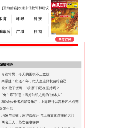
[互动邮箱]欢迎来信批评和建议
体 育
环 球
科 技
编幕后
广 域
往 期
编辑推荐
·
专访常昊：今天的围棋不止竞技
·
尚雯婕：出道20年，把人生选择权留给自己
·
被AI抢了饭碗，“横漂”们还在坚持吗？
·
“兔主席”任意：当好知识之树的“浇水人”
·
300余位长者相聚音乐厅，上海银行以高雅艺术点亮
银发生活
·
玛娅与安栋：用沪语敲开 与上海文化连接的大门
·
两名工人，坠亡在电梯井