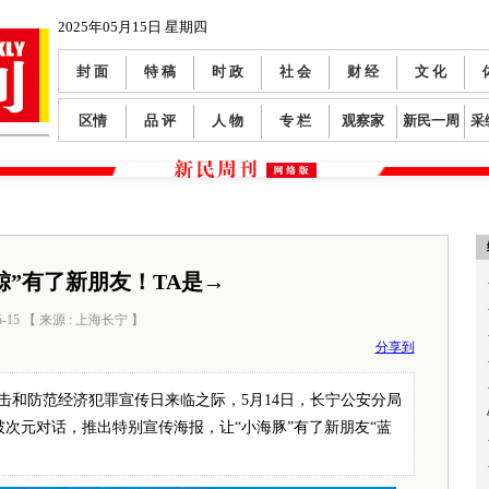
2025年05月15日 星期四
封 面
特 稿
时 政
社 会
财 经
文 化
区情
品 评
人 物
专 栏
观察家
新民一周
采
鲸”有了新朋友！TA是→
5-15 【 来源 : 上海长宁 】
阅读数：
188
分享到
关打击和防范经济犯罪宣传日来临之际，5月14日，长宁公安分局
次元对话，推出特别宣传海报，让“小海豚”有了新朋友“蓝