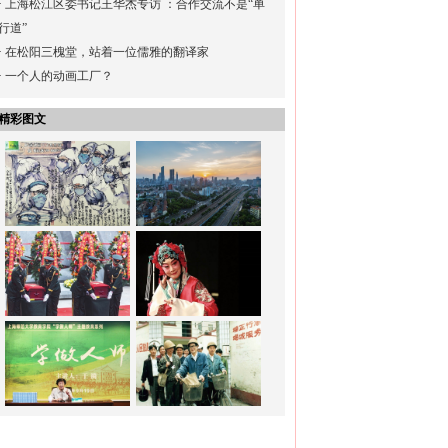
·
上海松江区委书记王华杰专访 ：合作交流不是“单
行道”
·
在松阳三槐堂，站着一位儒雅的翻译家
·
一个人的动画工厂？
精彩图文