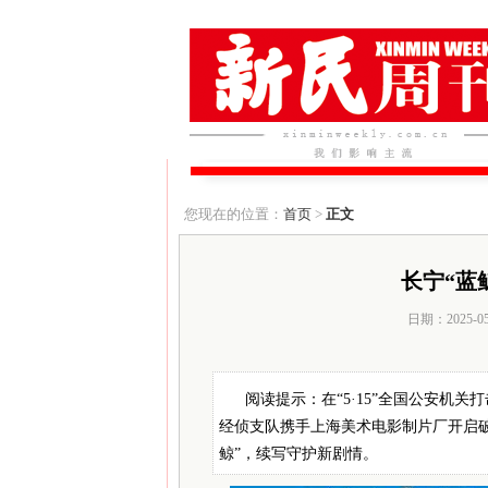
您现在的位置：
首页
>
正文
长宁“蓝
日期：2025-0
阅读提示：在“5·15”全国公安机
经侦支队携手上海美术电影制片厂开启破
鲸”，续写守护新剧情。