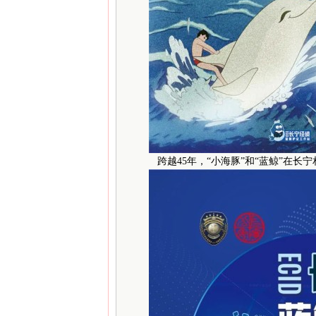
跨越45年，“小海豚”和“蓝鲸”在长