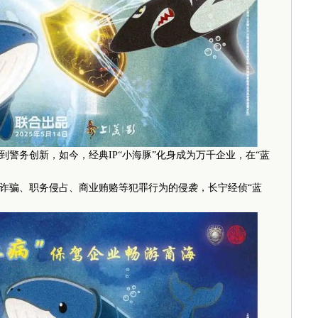
务创新，如今，经典IP“小海豚”化身成为万千企业，在“蓝
骗、职务侵占、商业贿赂等犯罪行为的侵袭，长宁经侦“蓝