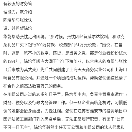
有较强的财务管
理能力，就介绍
陈培华与张忱认
识，并希望陈培
华能帮助张忱走出困境。“那时候，张忱因经营威尔达饮料厂和欧克
莱礼品厂欠下银行200万贷款、税务部门61万元税款，”她说，在当
时，这是一笔不小的数字，还贷，是当务之急。那是创业者纷纷试水
的1991年，陈培华顺应大潮于当年下海创业，以合伙人的身份与张忱
（后来成为其丈夫）先后共同创建了上海天天商务实业公司和上海川
崎食品有限公司。并通过一个项目的成功运作，帮助张忱迅速还清了
在合作之前高达数百万元的债务。
在川崎公司走过的20多年日子里，陈培华主内，负责主管资本运作与
财务、税务以及行政内务管理工作。但一旦企业面临危机时，习惯低
调的她都会挺身而出，力挽狂澜。张忱在江苏省淮安市的投资项目中
因违法被工商部门列入黑名单后，无法正常履行职责，有鉴于“公司
不可一日无主”，陈培华毅然出任天天公司和川崎公司的法人代表和