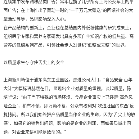
连续集中发布调味品类广告；常年包揽了几乎所有上海公交车上的平
面广告；在上海推出了轰动一时的“一千万元大赠送”的回馈社会的大
型活动等等，品牌影响深入人心。
在产品结构的创新上，企业也在总结国内外低糖健康的研究成果上，
组织医学专家和营养专家研发出具有多项自主知识产权的低热量、高
营养的低糖系列产品，引领社会步入21世纪“低糖或无糖”的世界。
以质量求生存
守住舌尖上的安全
上海新川崎位于浦东高东工业园区。走进公司大门，“食品安全 百年
大计”大幅标语赫然在目，显现出企业对质量的重视。谈起质量，陈
培华说：“由于当下特殊的市场环境，食品企业事实上已经是‘高危风
险企业’，稍有不慎，即万劫不复，公众有权利对‘吃进肚里的东西’反
复拷问。所以我们始终把产品质量当作企业的生命，因为‘舌尖上的敏
感’，如果它的销售出问题，影响的是企业的利润，而如果质量出问
题，对企业来讲可能是致命的。”