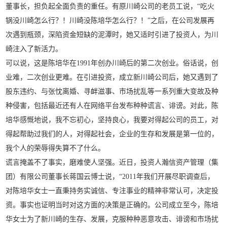
董事长，担负起全面负责的重任。有原川崎公司的老员工说，“吃火
锅没川崎怎么行？！川崎没陈培华怎么行？！”之后，在公司发展再
次遇到瓶颈，深陷资金短缺的泥潭时，她又适时引进了投资人，为川
崎注入了新活力。
可以说，这是陈培华在1991年创办川崎后的第二次创业。俗话说，创
业难，二次创业更难。在引进投资，成立新川崎公司后，她又遇到了
股东违约、与张忱离婚、寻衅滋事、市场扰乱等一系列重大变故及种
种侵害，包括最近还有人在网络平台发布种种谎言、诽谤。对此，陈
培华感慨地说，我不忘初心，坚持良心，我要对得起公司的员工，对
得起帮助过我们的人，对得起社会，企业的生存和发展是第一位的，
我个人的荣辱得失算不了什么。
谎言掩盖不了事实，磨难使人坚强。近日，投资人瀚信资产管理（集
团）有限公司董事长蒋国云博士说，“2011年我们开展尽职调查后，
对陈培华女士一直秉持务实诚信、专注事业的精神非常认可，决定投
资。事实也证明当时对这方面的决策是正确的。公司成立至今，陈培
华女士为了新川崎的生存、发展，克服种种恶意攻击、诽谤和市场扰