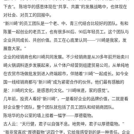
下去”。 陈培华的感恩体现在“共享、共赢”的发展战略中，也体现在
对社会、对员工的回报中。
“新川崎”的员工团队是一个老、中、青三代结合比较好的团队。有和
陈董一起创业的老员工，也有很多80后、90后年轻员工。这个团队与
企业共同成长、共创价值。员工在心底里认同——“川崎是我家，发
展靠大家。”
企业的经销商也和川崎共同发展。不少经销商是从20多年前开始卖川
崎火锅调料逐步发展起来，从个体户经营到组建贸易公司，从单纯地
在农贸市场做批发到进入终端超市，伴随着“川崎”一起成长。如今全
国一线经销商都与“新川崎”成为紧密合作的伙伴。他们最有感触的
是：川崎的文化，是感恩的文化。“川崎味道，家的感觉”。
几年前，投资人看好“新川崎”，一是看好企业的品牌价值，二就是看
好企业整个团队，整个团队就包括了员工团队和经销商团队。
陈培华的办公室的墙上挂着一幅字——厚德载物。
古人云：“天行健，君子以自强不息。地势坤，君子以厚德载物。”
“我非常喜欢“厚德载物”这四个字，它给我感受到的是一种责任。企业