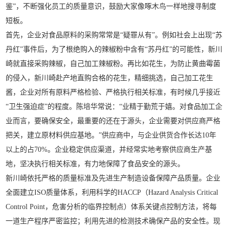
鉴”，不断强化员工的质量意识，鼓励大家像啄木鸟一样地搜寻制度
短板。
首先，企业对食品原料的采购常常是“疑罪从有”。例如社会上出现“苏
丹红”事件后，为了根绝购入的辣椒粉中含有“苏丹红”的可能性，新川
崎就直接采购辣椒，自己加工辣椒粉。再比如花生，为防止黄曲霉菌
的侵入，新川崎赴产地直购合格的花生，精细挑选，自己加工花生
酱，企业对所有原料严格检验、严格执行相关标准，有时候几乎接近
“卫生强迫症”的程度。陈培华常说：“业精于勤荒于嬉。对食品加工企
业而言，要确保安全，最重要的还在于源头，企业需要对供应商严格
把关，建立原材料供应基地。”供应商中，与企业供货合作长达10年
以上的占70%。企业稳定供应渠道，并经常实地考察供应商生产基
地，坚决执行相关标准，有力地保障了食品安全的源头。
新川崎依托严格的质量标准及先进生产制造设备保障产品质量。企业
全面建立ISO质量体系，利用科学的HACCP（Hazard Analysis Critical
Control Point，危害分析的临界控制点）体系关键点控制方法，将每
一道生产程序严密监控；利用先进的检测技术确保产品的安全性。现