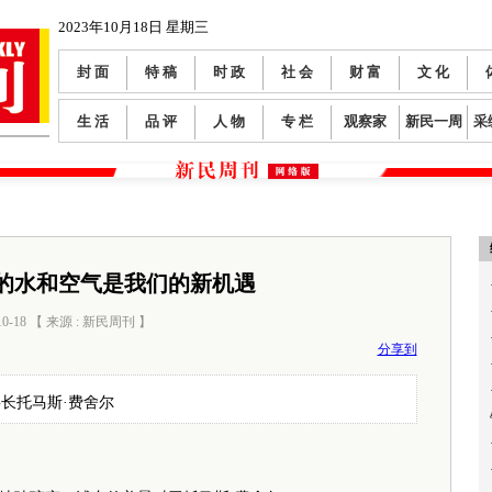
2023年10月18日 星期三
封 面
特 稿
时 政
社 会
财 富
文 化
生 活
品 评
人 物
专 栏
观察家
新民一周
采
的水和空气是我们的新机遇
10-18 【 来源 : 新民周刊 】
阅读数：
0
分享到
长托马斯·费舍尔