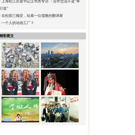
·
上海松江区委书记王华杰专访 ：合作交流不是“单
行道”
·
在松阳三槐堂，站着一位儒雅的翻译家
·
一个人的动画工厂？
精彩图文