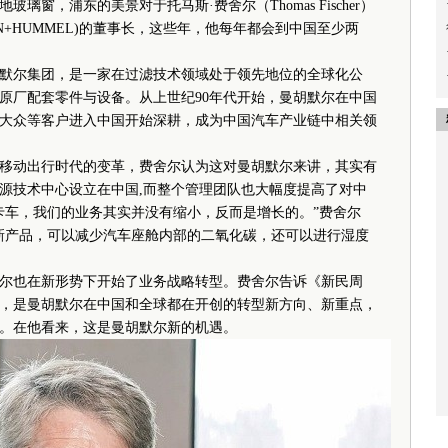
窗，浦东的美景对于托马斯·费舍尔（Thomas Fischer）
N+HUMMEL)的董事长，这些年，他每年都会到中国至少两
尔集团，是一家在过滤技术领域处于领先地位的全球化公
原厂配套零件与设备。从上世纪90年代开始，曼胡默尔在中国
大众等客户进入中国开始深耕，成为中国汽车产业链中相关领
动出行时代的变革，费舍尔认为这对曼胡默尔来讲，其实有
源技术中心设立在中国,而整个管理团队也大幅度提高了对中
卡车，我们的业务其实并没有缩小，反而是增长的。”费舍尔
新产品，可以减少汽车座舱内部的二氧化碳，还可以进行湿度
也在新形势下开始了业务战略转型。费舍尔告诉《新民周
，是曼胡默尔在中国和全球都在开创的转型新方向、新重点，
。在他看来，这是曼胡默尔新的机遇。