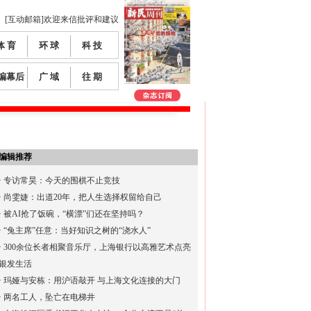
[互动邮箱]欢迎来信批评和建议
体 育
环 球
科 技
编幕后
广 域
往 期
编辑推荐
·
专访常昊：今天的围棋不止竞技
·
尚雯婕：出道20年，把人生选择权留给自己
·
被AI抢了饭碗，“横漂”们还在坚持吗？
·
“兔主席”任意：当好知识之树的“浇水人”
·
300余位长者相聚音乐厅，上海银行以高雅艺术点亮
银发生活
·
玛娅与安栋：用沪语敲开 与上海文化连接的大门
·
两名工人，坠亡在电梯井