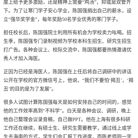
度上给予更多激励，还是精神上需要“鸡汤”，抑或是双管齐
下。为了让寒门学子安心学业，陈国强捐出自己的薪水，设
立“强华奖学金”，每年奖励50名学业优秀的寒门学子。
担任校长后，陈国强院士利用所有机会为学校卖力吆喝。招
生季，陈国强专门录制视频为学校本科生招生、研究生招生
打广告。各种会议上、校际交流中，陈国强都要热情邀请优
秀人才加入海医。
正因为已经是海医人，陈国强在上任后将自己调研中的讲话
公开在学校的官方微信号上，他说，“我们不要怕‘揭丑’，‘揭
丑’的目的是为了发展”。
很多人试图计算陈国强每天是如何安排自己的时间的，感觉
他的工作效率高到“不科学”。白天是各种会议、调研，晚上
他自己整理会议录音稿，自己做PPT。他在上海有很多科研
工作还在继续，有硕士生、研究生需要教学，通过线上或学
生去海南的方式，学生们会汇报工作进度，而陈老师则一字