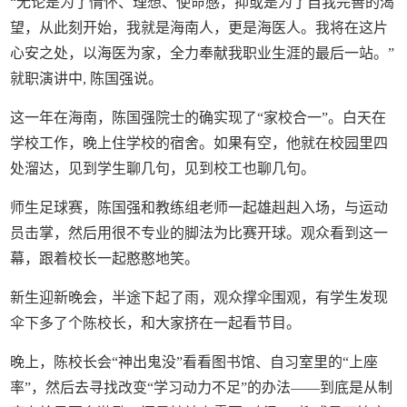
“无论是为了情怀、理想、使命感，抑或是为了自我完善的渴
望，从此刻开始，我就是海南人，更是海医人。我将在这片
心安之处，以海医为家，全力奉献我职业生涯的最后一站。”
就职演讲中, 陈国强说。
这一年在海南，陈国强院士的确实现了“家校合一”。白天在
学校工作，晚上住学校的宿舍。如果有空，他就在校园里四
处溜达，见到学生聊几句，见到校工也聊几句。
师生足球赛，陈国强和教练组老师一起雄赳赳入场，与运动
员击掌，然后用很不专业的脚法为比赛开球。观众看到这一
幕，跟着校长一起憨憨地笑。
新生迎新晚会，半途下起了雨，观众撑伞围观，有学生发现
伞下多了个陈校长，和大家挤在一起看节目。
晚上，陈校长会“神出鬼没”看看图书馆、自习室里的“上座
率”，然后去寻找改变“学习动力不足”的办法——到底是从制