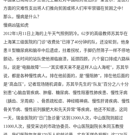
方面的灾难性支出将人们推向贫困或将人们牢牢禁锢在贫困之中！
那么，慢病是什么？
慢病凶猛如虎
2012年1月11日上海的上午天气照例阴冷。62岁的高级教师苏其华在
上海某三级医院的门诊“收费处”已排了40分钟的队，还没轮到，他身
患Ⅱ型糖尿病和脑卒中后遗症，拄着拐杖，手脚仍然筛子一样不停地
颤动，长时间的站队使他濒临崩溃，延颈四顾，六个窗口排成六路纵
队，说是“电脑故障”——“其实哪天来不是这样人山人海呢”，苏其华
说，都是各种慢性病人。排在他前面的，是“慢阻肺”，排在他后面的
是“高血压”，记者现场随机调查，苏其华先生的“队友”百分之八十分
别患“心脑血管疾病、肿瘤、糖尿病、慢性阻塞性肺疾患、慢性牙病
（龋齿、牙周病）、骨质疏松症、神经精神病、慢性肝肾疾病、慢性
骨关节病、慢性前列腺肥大和先天异常”等疾病，他还不知道，这同
一天，瑞金医院的“日门急诊量”达到12000人次，中山医院则超过
11000人次，接受采访的市政协委员、中山医院副院长朱同玉教授
说，我们医院每年是270万人的就诊量，实在不堪负担啊！这“270万