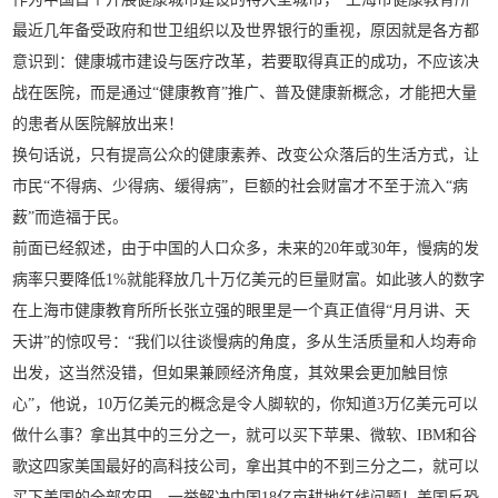
最近几年备受政府和世卫组织以及世界银行的重视，原因就是各方都
意识到：健康城市建设与医疗改革，若要取得真正的成功，不应该决
战在医院，而是通过“健康教育”推广、普及健康新概念，才能把大量
的患者从医院解放出来！
换句话说，只有提高公众的健康素养、改变公众落后的生活方式，让
市民“不得病、少得病、缓得病”，巨额的社会财富才不至于流入“病
薮”而造福于民。
前面已经叙述，由于中国的人口众多，未来的20年或30年，慢病的发
病率只要降低1%就能释放几十万亿美元的巨量财富。如此骇人的数字
在上海市健康教育所所长张立强的眼里是一个真正值得“月月讲、天
天讲”的惊叹号：“我们以往谈慢病的角度，多从生活质量和人均寿命
出发，这当然没错，但如果兼顾经济角度，其效果会更加触目惊
心”，他说，10万亿美元的概念是令人脚软的，你知道3万亿美元可以
做什么事？拿出其中的三分之一，就可以买下苹果、微软、IBM和谷
歌这四家美国最好的高科技公司，拿出其中的不到三分之二，就可以
买下美国的全部农田，一举解决中国18亿亩耕地红线问题！美国反恐