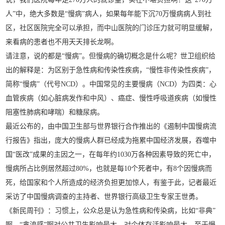
人”中，绝大多数是“慢病”病人，如果每年能下沉70万慢病病人到社
区，社区医院完全可以承担，而中山医院的门诊压力就可明显缓解，
来看病的患者也不用天天排长龙啊。
请注意，说的都是“慢病”。但慢病的确切概念是什么呢？世卫组织给
出的解释是：为区别于急性病和传染性疾病，“慢性非传染性疾病”，
简称“慢病”（代号NCD）。中国常见的主要慢病（NCD）为四类：心
血管疾病（如心脏病发作和中风）、癌症、慢性呼吸道疾病（如慢性
阻塞性肺病和哮喘）和糖尿病。
最近公布的，由中国卫生部与世界银行合作推出的《遏制中国慢病流
行报告》指出，庞大的慢病人群已经成为拖累中国经济发展，吞噬中
国“医改”成果的主因之一，在每年约1030万各种因素导致的死亡中，
慢病所占比例居然超过80%，也就是每10个死者中，有8个因慢病而
死，给国家和个人所造成的经济负担更加惊人，有鉴于此，记者最近
采访了中国慢病调查的主持者、世界银行高级卫生专家王世勇。
《新民周刊》：习惯上，公众总是认为急性病和传染病，比如“非典”
啊，“禽流感”啊对公共卫生影响最大，对个体存活影响最大，至于慢