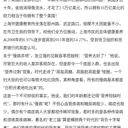
十年，金钱淌得像流水，才花了2.5万亿美元，所以拥有10万亿美元的
财力相当于你拥有了整个美国！
上海市健康教育所坐落在胶州路、武定路口，规模不大而能量不小，
在市卫生局的领导下，经他们全方位推动，上海市民的总体健康素养
从2008年的6.97%逐步提高到2011年底的14.27%，受到世卫组织和世
界银行的高度认可。
关于“慢病井喷”，张立强的见解直率而独特：“营养太好了！”他说，
尽管巨大的收入差异客观存在，但是即令一个底层人群，也会出现
“营养过剩”现象，时代走进了“高盐高糖、高脂肪高能量”怪圈，一个
扫大街的也可以每顿大吃红烧肉，某种角度看，所有的慢病基本都是
“日积月累地吃出来”的。
这是一个不可辩驳的事实，他说，我们的年龄都还记得“营养短缺时
代”，那时有什么“慢病”呢？不但心血管疾病和糖尿病极少，癌症也极
少，偶尔有个癌症病人大家都视作稀罕现象，那时多的是各种传染病
和溃疡类疾病嘛，著名的“老三届”算是横跨两个时代的“背负十字架
者”，他们曾是饥馑时代的受害者，现在又是营养过度时期的主要慢