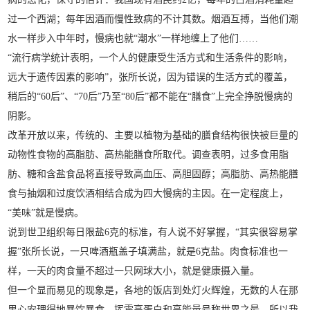
过一个西湖；每年因酒而慢性致病的不计其数。烟酒互搏，当他们潮
水一样步入中年时，慢病也就“潮水”一样地缠上了他们……
“流行病学统计表明，一个人的健康受生活方式和生活条件的影响，
远大于遗传因素的影响”，张所长说，因为错误的生活方式的覆盖，
稍后的“60后”、“70后”乃至“80后”都不能在“膳食”上完全挣脱慢病的
阴影。
改革开放以来，传统的、主要以植物为基础的膳食结构很快被巨量的
动物性食物的高脂肪、高热能膳食所取代。调查表明，过多食用脂
肪、糖和含盐食品将直接导致高血压、高胆固醇；高脂肪、高热能膳
食与抽烟和过度饮酒相结合成为四大慢病的主因。在一定程度上，
“美味”就是慢病。
说到世卫组织每日限盐6克的标准，有人说不好掌握，“其实很容易掌
握”张所长说，一只啤酒瓶盖子填满盐，就是6克盐。肉食标准也一
样，一天的肉食量不超过一只网球大小，就是健康摄入量。
但一个显而易见的现象是，各地的饭店到处灯火辉煌，无数的人在那
里心安理得地暴饮暴食，挥霍高蛋白和高能量号称世界之最，所以我