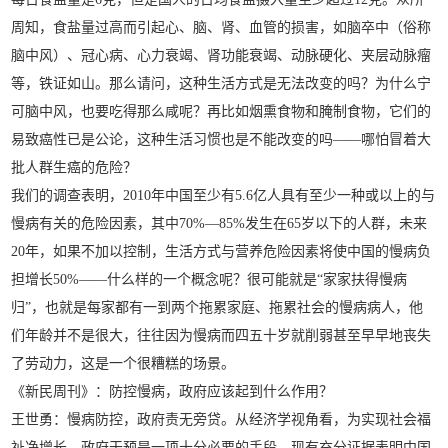
周知，食盐量过高而引起心、脑、肾、血管的损害，如脑卒中（俗称
脑中风）、冠心病、心力衰竭、肾功能衰竭、动脉硬化、夹层动脉瘤
等，铁证如山。那么请问，这种生活方式是无法改变的吗？为什么宁
可脑中风，也要吃得那么咸呢？再比如烟熏食物和腌制食物，它们的
易致癌性已是公论，这种生活习惯也是不能改变的吗——哪怕冒着大
批人群生癌的危险？
我们的调查表明，2010年中国至少有5.6亿人具有至少一种或以上的与
慢病有关的危险因素，其中70%—85%发生在65岁以下的人群，未来
20年，如果不加以控制，生活方式与营养危险因素将使中国的慢病负
担增长50%——什么样的一个概念呢？很可能就是“家家扶得慢病
归”，也就是每家都有一到两个拖累家庭、拖累社会的慢病病人，他
们年龄并不是很大，往往因为慢病而四五十岁就削弱甚至早早地丧失
了劳动力，这是一个很糟糕的场景。
《新民周刊》：防控慢病，政府应该起到什么作用？
王世勇：慢病防控，政府责无旁贷。从经济学视角看，为实现社会福
祉净增长，政府干预是一项十分必要的手段，现有充分证据表明中国