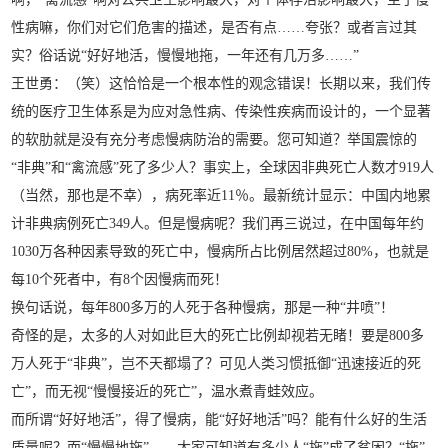
性病嘛，你们对它们危害的描述，是否有点……夸张？或者言过其
实？俗话说“好好地活，慢慢地拖，一年还有几万多……”
王世勇：（笑）这恰恰是一个根本性的观念错误！长期以来，我们传
统的医疗卫生体系是为应对急性病、传染性疾病而设计的，一个显著
的软肋就是没有充分考虑慢病防治的需要。您可知道？举国震惊的
“非典”和“禽流感”死了多少人？事实上，全球因非典死亡人数才919人
（当然，那也是不幸），病死率近11％。最新统计显示：中国内地累
计非典病例死亡349人。但是慢病呢？我们再三说过，在中国每年约
1030万各种因素导致的死亡中，慢病所占比例居然超过80%，也就是
每10个死者中，有8个因慢病而死！
换句话说，每年800多万的人死于各种慢病，那是一种“井喷”！
奇怪的是，太多的人对如此巨大的死亡比例却视若无睹！要是800多
万人死于“非典”，岂不天都塌了？可见人类习惯抵御“迅速接近的死
亡”，而无视“慢慢接近的死亡”，温水煮青蛙效应。
而所谓“好好地活”，得了慢病，能“好好地活”吗？能有什么好的生活
质量呢？而“慢慢地拖”——大家可知道有多少人“拖”成了贫困？“拖”