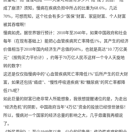
成了崩溃？须知，慢病在疾病负担中所占的比重为68.6%，几近
70%，可想而知，这个社会有多少“医保”财富、家庭财富、个人财富
被其吞噬啊！
慢病如虎。据世界银行预计：2010年至2040年，如果中国政府和社会
每年（在现有基础上）能把心血管疾病死亡率降低1%，其产生的经济
价值相当于2010年国内经济生产总值的68%，也就是高达“10.7万亿美
元”（按购买力平价计），约等于70万亿人民币这样一个令人天旋地
转的数字！
这还是仅仅指慢病中的“心血管疾病死亡率降低1%”后所产生的巨大财
富，如果还包括“癌症”、“慢性呼吸道疾病”和“糖尿病”的死亡率都降
低1%呢？
如此巨量的财富已绝非常人所能想象，我很想提醒诸位的是，为走出
“经济危机”的阴影，中国政府当年“4万亿”资金的投放已经惊世骇俗！
所以，慢病对一个国家的经济总量的影响之大，几乎毋庸我再细说
了。
《新民周刊》：至少1949年以来，公众的印象是：传染性疾病和职业