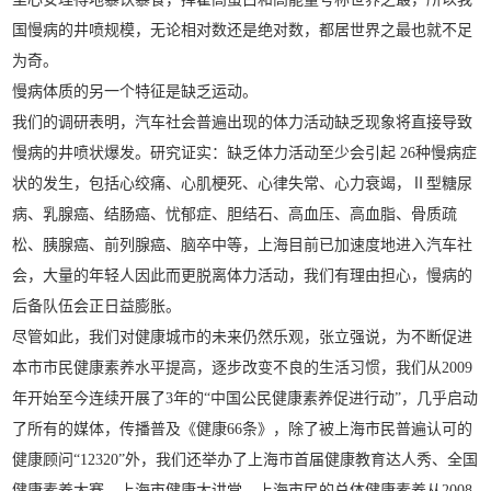
国慢病的井喷规模，无论相对数还是绝对数，都居世界之最也就不足
为奇。
慢病体质的另一个特征是缺乏运动。
我们的调研表明，汽车社会普遍出现的体力活动缺乏现象将直接导致
慢病的井喷状爆发。研究证实：缺乏体力活动至少会引起 26种慢病症
状的发生，包括心绞痛、心肌梗死、心律失常、心力衰竭，Ⅱ型糖尿
病、乳腺癌、结肠癌、忧郁症、胆结石、高血压、高血脂、骨质疏
松、胰腺癌、前列腺癌、脑卒中等，上海目前已加速度地进入汽车社
会，大量的年轻人因此而更脱离体力活动，我们有理由担心，慢病的
后备队伍会正日益膨胀。
尽管如此，我们对健康城市的未来仍然乐观，张立强说，为不断促进
本市市民健康素养水平提高，逐步改变不良的生活习惯，我们从2009
年开始至今连续开展了3年的“中国公民健康素养促进行动”，几乎启动
了所有的媒体，传播普及《健康66条》，除了被上海市民普遍认可的
健康顾问“12320”外，我们还举办了上海市首届健康教育达人秀、全国
健康素养大赛、上海市健康大讲堂，上海市民的总体健康素养从2008