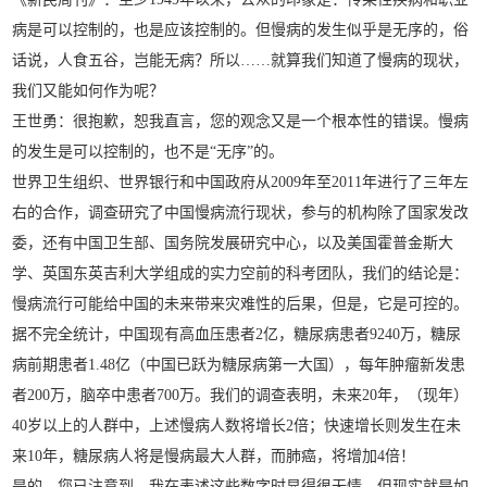
病是可以控制的，也是应该控制的。但慢病的发生似乎是无序的，俗
话说，人食五谷，岂能无病？所以……就算我们知道了慢病的现状，
我们又能如何作为呢？
王世勇：很抱歉，恕我直言，您的观念又是一个根本性的错误。慢病
的发生是可以控制的，也不是“无序”的。
世界卫生组织、世界银行和中国政府从2009年至2011年进行了三年左
右的合作，调查研究了中国慢病流行现状，参与的机构除了国家发改
委，还有中国卫生部、国务院发展研究中心，以及美国霍普金斯大
学、英国东英吉利大学组成的实力空前的科考团队，我们的结论是：
慢病流行可能给中国的未来带来灾难性的后果，但是，它是可控的。
据不完全统计，中国现有高血压患者2亿，糖尿病患者9240万，糖尿
病前期患者1.48亿（中国已跃为糖尿病第一大国），每年肿瘤新发患
者200万，脑卒中患者700万。我们的调查表明，未来20年，（现年）
40岁以上的人群中，上述慢病人数将增长2倍；快速增长则发生在未
来10年，糖尿病人将是慢病最大人群，而肺癌，将增加4倍！
是的，您已注意到，我在表述这些数字时显得很无情，但现实就是如