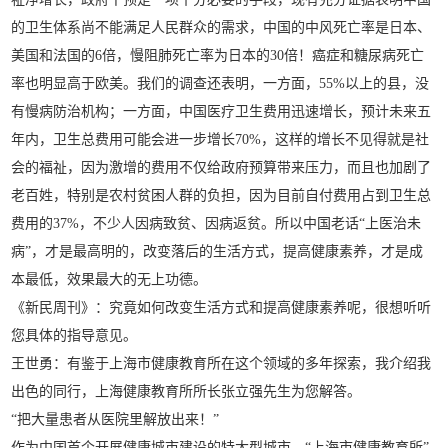
的卫生体系尚不能满足人民群众的需求，中国的中风死亡率是日本、
美国和法国的6倍，慢阻肺死亡率为日本的30倍！癌症和糖尿病死亡
率也明显高于欧美。我们的调查还表明，一方面，55%以上的县，没
有慢病防治机构；一方面，中国医疗卫生费用迅速增长，预计未来五
年内，卫生总费用可能会进一步增长70%，这样的增长不见得就是社
会的福祉，因为激增的费用不仅给政府预算带来压力，而且也加剧了
老百姓，特别是农村贫困人群的负担，因为目前自付费用占到卫生总
费用的37%，不少人因病致贫、因病返贫。所以中国老话“上医治未
病”，才是最高明的，改变落后的生活方式，提高健康素养，才是成
本最低，效果最大的无上功德。
《新民周刊》：究竟如何改变生活方式和提高健康素养呢，很想听听
您具体的指导意见。
王世勇：有鉴于上海市健康教育所在这个领域的多年探索，我介绍我
出色的同行，上海健康教育所所长张立强先生为您解答。
“把大量患者从医院里解放出来！”
作为中国首个开展健康城市建设的特大型城市，“上海市健康教育所”