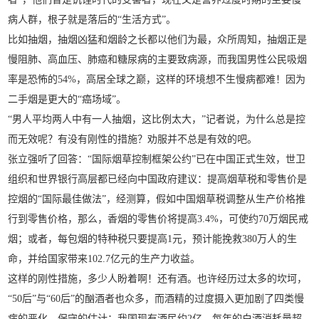
病人群，根子就是落后的“生活方式”。
比如抽烟，抽烟凶猛和烟龄之长都以他们为最，众所周知，抽烟正是
慢阻肺、高血压、肺癌和糖尿病的主要致病源，而我国男性公民吸烟
率是恐怖的54%，高居全球之巅，这样的环境想不生慢病都难！因为
二手烟是更大的“癌场域”。
“男人平均两人中有一人抽烟，这比例太大，”记者说，为什么总是控
而无效呢？有没有刚性的措施？劝服并不总是有效的吧。
张立强听了回答：“国际烟草控制框架公约”已在中国正式生效，世卫
组织和世界银行高层都已经向中国政府建议：提高烟草税和零售价是
控烟的“国际最佳做法”，经测算，假如中国烟草税调整从生产价格推
行到零售价格，那么，香烟的零售价将提高3.4%，可使约70万烟民戒
烟；或者，每包烟的特种税只要提高1元，预计能挽救380万人的生
命，并给国家带来102.7亿元的生产力收益。
这样的刚性措施，多少人盼着啊！还有酒。也许经历过太多的坎坷，
“50后”与“60后”的酗酒者也众多，而酒精的过度摄入更加剧了四类慢
病的恶化，保守的估计：我国现有酒民约2亿，每年的白酒消耗量超