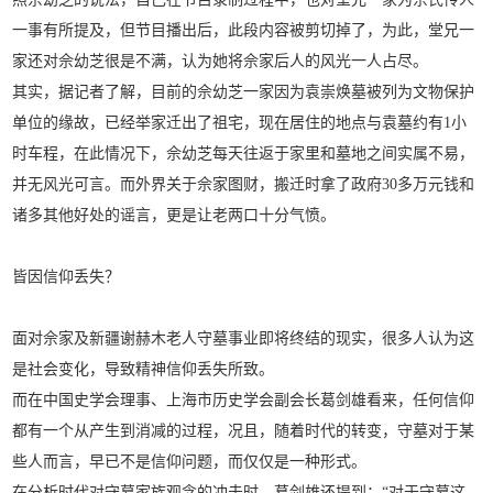
一事有所提及，但节目播出后，此段内容被剪切掉了，为此，堂兄一
家还对佘幼芝很是不满，认为她将佘家后人的风光一人占尽。
其实，据记者了解，目前的佘幼芝一家因为袁崇焕墓被列为文物保护
单位的缘故，已经举家迁出了祖宅，现在居住的地点与袁墓约有1小
时车程，在此情况下，佘幼芝每天往返于家里和墓地之间实属不易，
并无风光可言。而外界关于佘家图财，搬迁时拿了政府30多万元钱和
诸多其他好处的谣言，更是让老两口十分气愤。
皆因信仰丢失？
面对佘家及新疆谢赫木老人守墓事业即将终结的现实，很多人认为这
是社会变化，导致精神信仰丢失所致。
而在中国史学会理事、上海市历史学会副会长葛剑雄看来，任何信仰
都有一个从产生到消减的过程，况且，随着时代的转变，守墓对于某
些人而言，早已不是信仰问题，而仅仅是一种形式。
在分析时代对守墓家族观念的冲击时，葛剑雄还提到：“对于守墓这