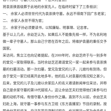
将袁崇焕首级葬于此地的佘家先人，在临终时留下了三条祖训：
一、 佘家人必须世世代代为袁崇焕守墓，永远不得南下回广东老家；
二、 佘家人永世不得为官；
三、 佘家子孙必须要读书，以知廉耻、明事理、记忠孝。
基于以上几点，佘幼芝认为，如果后人不能像先祖一样，不为名利地
做一辈子守墓人，那么自己宁愿在百年之后，将维护袁墓的重任交予
国家。
采访间，焦立江也向记者提起，在2000年时，佘幼芝终于与一别多年
的堂兄一家取得联系，当时佘幼芝还邀请堂兄一家一起来参与袁崇焕
墓的扫墓活动。那一次扫墓，堂兄及堂兄的儿子、儿媳均有到场，但
由于堂兄一家已经离开此地多年，他的后人对袁墓的情况知之甚少。
后来，堂兄的儿子及儿媳以佘家后人的名义邀请新闻单位采访，并称
自己是佘家守墓的第18代接班人。这让佘幼芝夫妇觉得他们来参与扫
墓的动机不纯，有借守墓人身份炒作之嫌。直到不久以前，佘幼芝夫
妇赴上海，就守墓一事参与东方卫视《东方直播室》节目的录制，按
照佘幼芝的说法，自己在节目录制过程中，也对堂兄一家为佘氏传人