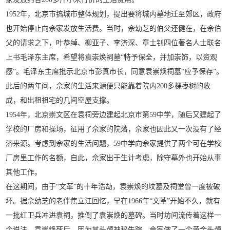
1952年，北京市搞城市整体规划，提出要将城内墓地迁至郊区，政府
也开始停止向佘家发放生活费。当时，佘幼芝的伯父还健在，在佘伯
父的请求之下，叶恭绰、柳亚子、李济深、章士钊四位著名人士联名
上书毛泽东主席，希望将袁崇焕祠墓“特予保全，并加崇饰，以资观
感”。毛泽东主席批示北京市彭真市长，同意袁崇焕祠墓“应予保存”。
此后的两年间，佘家的生活来源便只能靠着院内200多棵枣树的收
成，和出租祖宅的几间空屋支撑。
1954年，北京崇文区在袁祠旁边建起北京市第59中学，随后又建起了
学校的厂房和操场，征用了佘家的院落，佘家也因此又一次没有了经
济来源。考虑到佘家的生活问题，59中学向佘家提供了两个可在学校
厂房里工作的名额，自此，佘家出于生计考虑，除守墓外也开始从事
其他工作。
在这期间，由于“文革”的十年浩劫，袁崇焕的坟墓及祠堂曾一度被破
坏。据佘幼芝的老伴焦立江回忆，早在1966年“文革”开始不久，就有
一批红卫兵冲进袁祠，推倒了袁崇焕的墓碑。当时坊间流传着这样一
个说法，袁崇焕死后，因为其头颅神秘失踪，佘家做了一个黄金头颅