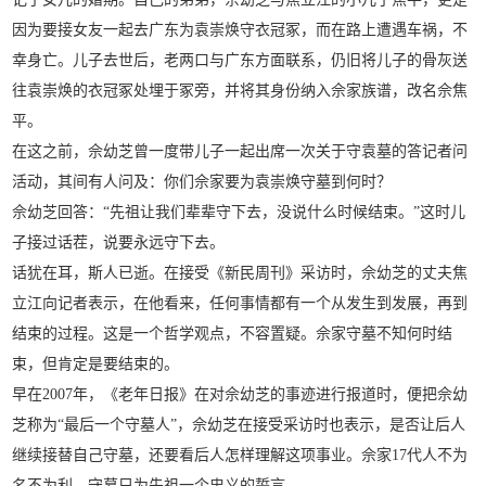
因为要接女友一起去广东为袁崇焕守衣冠冢，而在路上遭遇车祸，不
幸身亡。儿子去世后，老两口与广东方面联系，仍旧将儿子的骨灰送
往袁崇焕的衣冠冢处埋于冢旁，并将其身份纳入佘家族谱，改名佘焦
平。
在这之前，佘幼芝曾一度带儿子一起出席一次关于守袁墓的答记者问
活动，其间有人问及：你们佘家要为袁崇焕守墓到何时？
佘幼芝回答：“先祖让我们辈辈守下去，没说什么时候结束。”这时儿
子接过话茬，说要永远守下去。
话犹在耳，斯人已逝。在接受《新民周刊》采访时，佘幼芝的丈夫焦
立江向记者表示，在他看来，任何事情都有一个从发生到发展，再到
结束的过程。这是一个哲学观点，不容置疑。佘家守墓不知何时结
束，但肯定是要结束的。
早在2007年，《老年日报》在对佘幼芝的事迹进行报道时，便把佘幼
芝称为“最后一个守墓人”，佘幼芝在接受采访时也表示，是否让后人
继续接替自己守墓，还要看后人怎样理解这项事业。佘家17代人不为
名不为利，守墓只为先祖一个忠义的誓言。