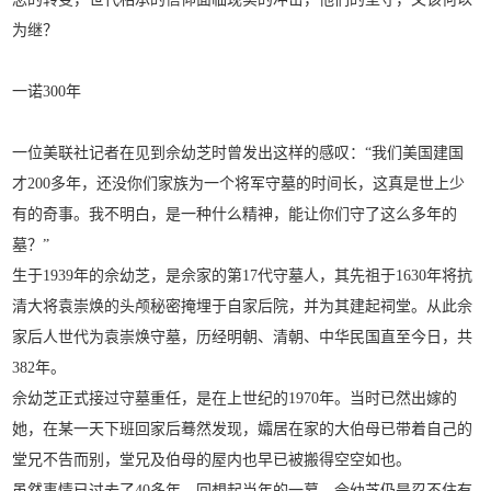
为继？
一诺300年
一位美联社记者在见到佘幼芝时曾发出这样的感叹：“我们美国建国
才200多年，还没你们家族为一个将军守墓的时间长，这真是世上少
有的奇事。我不明白，是一种什么精神，能让你们守了这么多年的
墓？”
生于1939年的佘幼芝，是佘家的第17代守墓人，其先祖于1630年将抗
清大将袁崇焕的头颅秘密掩埋于自家后院，并为其建起祠堂。从此佘
家后人世代为袁崇焕守墓，历经明朝、清朝、中华民国直至今日，共
382年。
佘幼芝正式接过守墓重任，是在上世纪的1970年。当时已然出嫁的
她，在某一天下班回家后蓦然发现，孀居在家的大伯母已带着自己的
堂兄不告而别，堂兄及伯母的屋内也早已被搬得空空如也。
虽然事情已过去了40多年，回想起当年的一幕，佘幼芝仍是忍不住有