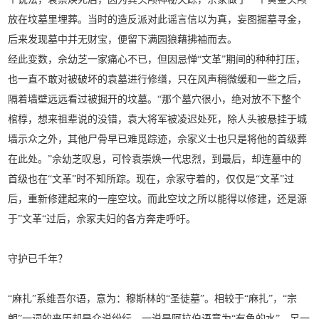
放在坟墓里埋葬。当时的造反派对此谣言信以为真，妄图掘墓寻金，
后来发现墓中并无财宝，便留下满园狼藉拂袖而去。
经此变数，佘幼芝一家痛心不已，但因忌惮“文革”期间的种种打压，
也一直不敢对被破坏的袁墓进行修缮，只在风声稍微缓和一些之后，
隔着墙壁远远看过被掘开的坟墓。“那个墓穴很小，绝对放不下整个
棺椁，想来祖辈说的没错，袁大将军被凌迟处死，除人头被悬挂于城
墙示众之外，其他尸骨早已难觅踪迹，佘家义士也只是将他的首级葬
在此处。”佘幼芝叹息，可怜袁崇焕一代忠烈，到最后，却连墓中的
首级也在“文革”时不知所踪。现在，佘家守着的，仅仅是“文革”过
后，重新修建起来的一座空坟。而此空坟之所以能得以修建，还是源
于”文革“过后，佘家夫妇的各方奔走呼吁。
守护已千年？
“麻扎”系维吾尔语，意为：穆斯林的“圣徒墓”。相较于“麻扎”，“宗
朗”一词的来历却是众说纷纭，一说是阿拉伯语意为“有鱼的水”，另一