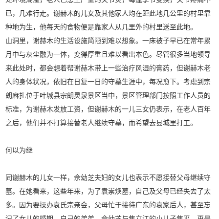
已，几难行走。谢赫木的儿女及其他家人均在距此地几公里的村里靠
种地为生，他每天的食物便是靠家人从几里外的村里送至此地。
山洞里，谢赫木的生活设施简陋到难以想象。一床被子早已在常年累
月中与灰尘融为一体，变得厚重且难以看出本色。尽管很多当地领导
来此处时，都会想着帮谢赫木带上一些治疗风湿的膏药，但谢赫木老
人的身体状况，依旧在日复一日的守墓生涯中，每况愈下。考虑到宗
朗麻扎位于叶城县宗朗灵泉景区当中，景区管理部门按照工作人员的
标准，为谢赫木发放工资，但谢赫木的一儿三女仍表示，在老人百年
之后，他们并不打算接替老人继续守墓，而希望去县城里打工。
何以为继
同谢赫木的儿女一样，佘幼芝夫妇的女儿也表示不愿接替父母继续守
墓。在她看来，这些年来，为了袁崇焕墓，自己及父母已经失去了太
多。因为要操办袁氏宗亲会，父母忙于接待广东的袁家后人，甚至忘
记了女儿的婚期。自己的弟弟，佘幼芝与焦立江的小儿子焦平，更是