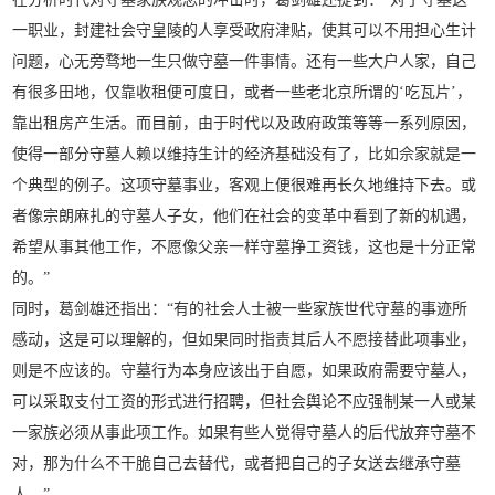
一职业，封建社会守皇陵的人享受政府津贴，使其可以不用担心生计
问题，心无旁骛地一生只做守墓一件事情。还有一些大户人家，自己
有很多田地，仅靠收租便可度日，或者一些老北京所谓的‘吃瓦片’，
靠出租房产生活。而目前，由于时代以及政府政策等等一系列原因，
使得一部分守墓人赖以维持生计的经济基础没有了，比如佘家就是一
个典型的例子。这项守墓事业，客观上便很难再长久地维持下去。或
者像宗朗麻扎的守墓人子女，他们在社会的变革中看到了新的机遇，
希望从事其他工作，不愿像父亲一样守墓挣工资钱，这也是十分正常
的。”
同时，葛剑雄还指出：“有的社会人士被一些家族世代守墓的事迹所
感动，这是可以理解的，但如果同时指责其后人不愿接替此项事业，
则是不应该的。守墓行为本身应该出于自愿，如果政府需要守墓人，
可以采取支付工资的形式进行招聘，但社会舆论不应强制某一人或某
一家族必须从事此项工作。如果有些人觉得守墓人的后代放弃守墓不
对，那为什么不干脆自己去替代，或者把自己的子女送去继承守墓
人。”