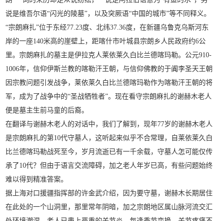
说是维吾尔语“闪光的陵墓”，以及突厥语“中国的城市”等不同释义。
“宗朗麻扎”位于东经77.23度、北纬37.36度，在新疆乌鲁克乌斯河东
岸的一座140米高的崖壁上，距喀什市叶城县宗朗乡人民政府约6公
里。宗朗麻扎的墓主是伊拉克人莱依莱久白比兰德喀玛勒。公元910-
1006年，信仰伊斯兰教的喀勒汗王朝，与信仰佛教的于阗李圣天王朝
因宗教问题引发战争，莱依莱久白比兰德喀玛勒作为喀勒汗王朝的将
军，成为了战争中的“圣战牺牲者”。现在看守宗朗麻扎的谢赫木老人
便是墓主生前马童的后裔。
在翻译与谢赫木老人的对话中，我们了解到，现年77岁的谢赫木老人
是宗朗麻扎的第10代守墓人，这听起来似乎不合常理，自莱依莱久白
比兰德喀玛勒战死至今，岁月流逝已有一千余载，守墓人怎可能仅传
承了10代？但由于语言交流障碍，加之老人年岁已高，有些问题始终
难以得到精准答案。
据上海对口援疆指挥部的许金武介绍，因为要守墓，谢赫木长期居住
在此处的一个山洞里，那里常年阴暗，加之宗朗地区属山脉河流交汇
处环境潮湿，老人已患上严重的关节炎，每逢季节变换，关节疼痛不