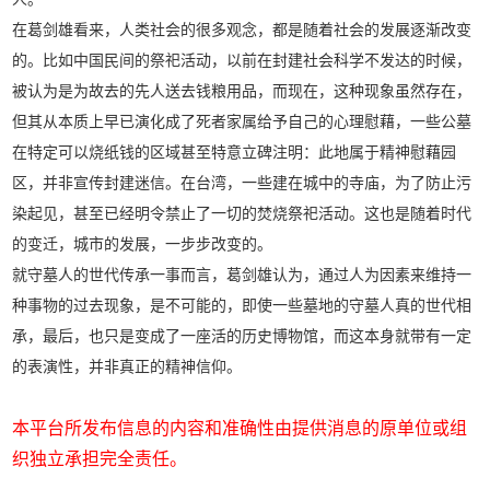
在葛剑雄看来，人类社会的很多观念，都是随着社会的发展逐渐改变
的。比如中国民间的祭祀活动，以前在封建社会科学不发达的时候，
被认为是为故去的先人送去钱粮用品，而现在，这种现象虽然存在，
但其从本质上早已演化成了死者家属给予自己的心理慰藉，一些公墓
在特定可以烧纸钱的区域甚至特意立碑注明：此地属于精神慰藉园
区，并非宣传封建迷信。在台湾，一些建在城中的寺庙，为了防止污
染起见，甚至已经明令禁止了一切的焚烧祭祀活动。这也是随着时代
的变迁，城市的发展，一步步改变的。
就守墓人的世代传承一事而言，葛剑雄认为，通过人为因素来维持一
种事物的过去现象，是不可能的，即使一些墓地的守墓人真的世代相
承，最后，也只是变成了一座活的历史博物馆，而这本身就带有一定
的表演性，并非真正的精神信仰。
本平台所发布信息的内容和准确性由提供消息的原单位或组
织独立承担完全责任。