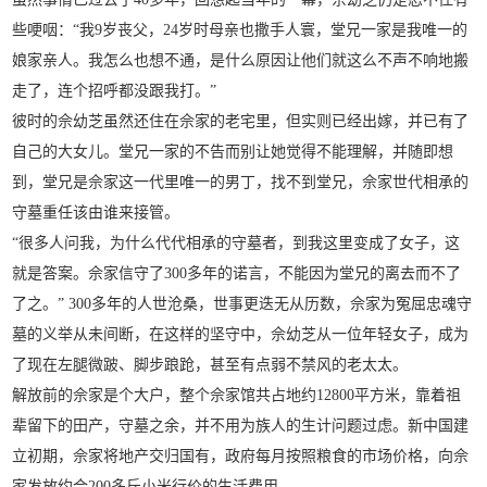
些哽咽：“我9岁丧父，24岁时母亲也撒手人寰，堂兄一家是我唯一的
娘家亲人。我怎么也想不通，是什么原因让他们就这么不声不响地搬
走了，连个招呼都没跟我打。”
彼时的佘幼芝虽然还住在佘家的老宅里，但实则已经出嫁，并已有了
自己的大女儿。堂兄一家的不告而别让她觉得不能理解，并随即想
到，堂兄是佘家这一代里唯一的男丁，找不到堂兄，佘家世代相承的
守墓重任该由谁来接管。
“很多人问我，为什么代代相承的守墓者，到我这里变成了女子，这
就是答案。佘家信守了300多年的诺言，不能因为堂兄的离去而不了
了之。” 300多年的人世沧桑，世事更迭无从历数，佘家为冤屈忠魂守
墓的义举从未间断，在这样的坚守中，佘幼芝从一位年轻女子，成为
了现在左腿微跛、脚步踉跄，甚至有点弱不禁风的老太太。
解放前的佘家是个大户，整个佘家馆共占地约12800平方米，靠着祖
辈留下的田产，守墓之余，并不用为族人的生计问题过虑。新中国建
立初期，佘家将地产交归国有，政府每月按照粮食的市场价格，向佘
家发放约合200多斤小米行价的生活费用。