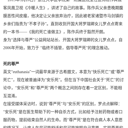
客凤凰卫视《冷暖人生》，讲述了自己的故事。陈作兵父亲患晚期腹
膜恶性间皮瘤，他决定让父亲放弃治疗，因此被老家诸暨市马剑镇的
乡亲们指责为“不孝子孙”。直到收到开国大将罗瑞卿女儿罗点点寄来
的一本书——《我的死亡谁做主》，陈作兵终于豁然开朗。
身为“选择与尊严”公益网站站长、开国大将罗瑞卿的女儿罗点点，自
2006年开始，致力于 “临终不插管，倡导尊严死”的理念推动。
死的尊严
英文“euthanasia”一词最早来源于古希腊文，本意为“快乐死亡”或“尊严
死亡”，现在被普遍译为“安乐死”。但在当下中国社会关于“死亡”的讨
论中，“安乐死”和“尊严死”两个概念之间则存在着一定区别，不能相
互混淆。
在接受媒体采访时，说到“尊严死”与“安乐死”的区别，罗点点解释：
“安乐死”是在医生帮助下的一种自杀方式，比如给予注射药物或者口
服药物，提前结束自然人的生命。而“尊严死”是在符合病人本人意愿
的情况下，让病人在尽可能舒适和尽可能按照自己意愿、实现尊严的