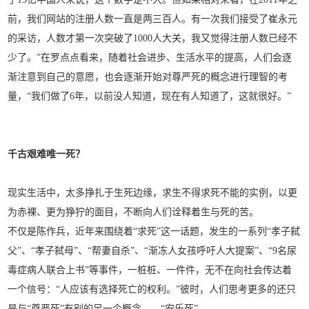
前，我们网站的注册人数一直是两三百人。有一次我们接受了崔永元
的采访，人数才第一次突破了1000人大关，我又觉得注册人数已经不
少了。”在罗点点看来，随着社会进步、生活水平的提高，人们会逐
渐注意到自己的意愿，也会逐渐开始对尊严死的概念进行理智的考
量，“我们做了6年，以前没人知道，现在有人知道了，这就很好。”
千古艰难唯一死？
现实生活中，太多挣扎于生死边缘，求生不得求死不能的实例，以更
为赤裸、更为狰狞的面目，不断向人们诠释着生与死的苦。
不仅是陈作兵，近年来围绕着“求死”这一话题，发生的一系列“孝子弑
父”、“孝子弑母”、“帮妻自杀”、“渐冻人女孩呼吁人大提案”、“9名尿
毒症病人联合上书”等事件，一桩桩、一件件，无不在向社会传达着
一个信号：“人应该有选择死亡的权利。”彼时，人们思考更多的还只
是与“尊严死”有别的另一个概念——“安乐死”。