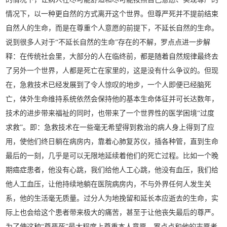
情况下，以一种更自然的方式离开这个世界。但尊严死并不提前结束
自然人的生命，而是在尊重个人意愿的前提下，不延长自然的生命。
说到很多人对于“不延长自然的生命”存在的不解，罗点点进一步解
释：在传统社会里，大部分的人在临终前，都是随着自然规律最终去
了另外一个世界，人都是死亡在家里的，这是没有什么争议的。但现
在，急救技术已经发展到了令人惊叹的地步，一个人即便已经脑死
亡，体外生命维持系统依然会保持他的基本生命体征并可长达数年，
技术的进步带来福祉的同时，也带来了一个世界性的医学困境“过度
求救”。即：急救技术在一些毫无希望得到救治的病人身上得到了应
用，使他们终日躺在病房内，靠着心肺复苏仪，插各种管，直到生命
最后的一刻，几乎是可以无限地延续着他们的死亡过程。比如一个晚
期癌症患者，他没有心跳，我们给他人工心跳，他没有血压，我们给
他人工血压，让他持续地躺在医院病房内，不与外界任何人发生关
系，他的生活毫无质量。过分人为地挽留和延长本应逝去的生命，实
际上也会给这个患者带来极大的痛苦，甚至于让他丧失最后的尊严。
为了使这种“尊严死”最大程度上尊重本人意愿，罗点点和他的志愿者