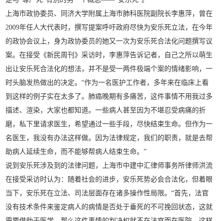
上海市政协委员、同济大学附属上海市肺科医院副院长李惠萍，曾在
2009年任人大代表时，撰写提案呼吁政府尽快为安乐死立法，在今年
的政协会议上，身为政协委员的她又一次为安乐死合法化问题撰写议
案。在接受《新民周刊》采访时，李惠萍告诉记者，自己之所以萌生
出让安乐死合法化的想法，并不是受一两件极端个案的情绪影响，一
时头脑发热做出的决定。“作为一名医护工作者，多年来在临床上看
到这样的例子实在太多了。肺癌晚期有多痛苦，这件事情不用我过多
描述、渲染，大家也都知道。一些病人甚至因为不堪忍受病痛的折
磨，私下里请求医生，希望通过一些手段，尽快结束生命。但作为一
名医生，我没有办法这样做。因为法律规定，我们的职责，就是去帮
助病人延续生命，而不能够帮病人结束生命。”
说到安乐死涉及到的法律问题，上海市中建中汇律师事务所律师洪流
在接受采访时认为：随着社会的进步，安乐死势必会合法化，但着眼
当下，安乐死在立法、司法层面存在诸多操作性局限。“首先，法官
没有技术条件来鉴定病人的病情是否处于垂死的不可挽回状态，这就
需要借助于医学，那么这件事情的判决权就不在法官而在医院，这样