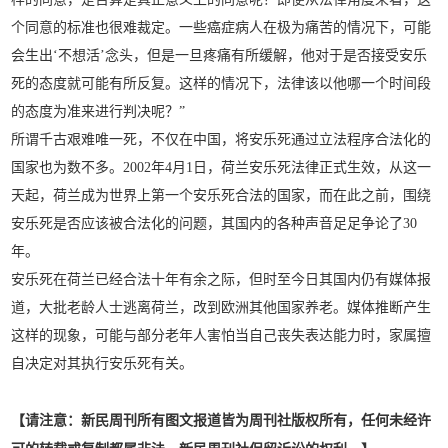
个同意的标准也很难裁定。一些癌症病人在极为痛苦的情况下，可能
会生出‘不想活’念头，但是一旦疼痛有所缓解，他对于是否接受安乐
死的态度就可能有所反复。这样的情况下，法律该以他哪一个时间段
的态度为准来进行判决呢？”
所谓千古艰难唯一死，不仅在中国，将安乐死通过立法程序合法化的
国家也为数不多。2002年4月1日，荷兰安乐死法律正式生效，从这一
天起，荷兰成为世界上第一个安乐死合法的国家，而在此之前，围绕
安乐死是否应该被合法化的问题，其国内的各种声音足足争论了30
年。
安乐死在荷兰已经合法十年有余之际，但时至今日其国内仍有媒体报
道，大批老龄人士逃离荷兰，改到欧洲其他国家养老。媒体推断产生
这样的现象，可能与部分老年人害怕当自己丧失表达能力时，家属擅
自决定对其执行安乐死有关。
【请注意：新民周刊所有图文报道皆为周刊社版权所有，任何未经许