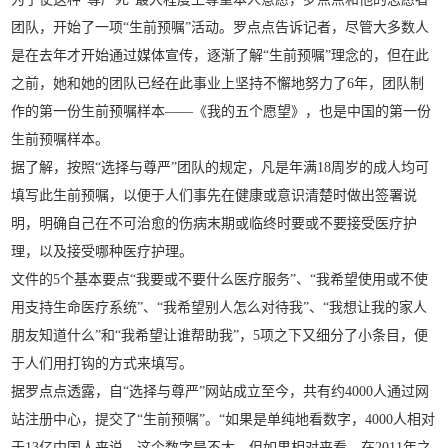
团队，开始了一项“生前预嘱”活动。罗点点告诉记者，尽管大多数人
是在去年才开始通过媒体宣传，逐渐了解“生前预嘱”理念的，但在此
之前，她和她的团队已经在此事业上坚持不懈地努力了6年，团队制
作的第一份生前预嘱样本—
—《我的五个愿望》，也是中国的第一份
生前预嘱样本。
据了解，按照“选择与尊严”团队的规定，凡是年满18周岁的成人均可
填写此生前预嘱，以便于人们事先在健康或意识清楚时做出签署说
明，明确自己在不可治愈的伤病末期或临终时要或不要接受医疗护
理，以及接受哪种医疗护理。
文件的5个基本要点“我要或不要什么医疗服务”、“我希望使用或不使
用支持生命医疗系统”、“我希望别人怎么对待我”、“我想让我的家人
朋友知道什么”和“我希望让谁帮助我”，5项之下又细分了小条目，便
于人们用打钩的方式来填写。
据罗点点透露，自“选择与尊严”网站成立至今，共有约4000人通过网
站注册中心，提交了“生前预嘱”。“如果是单纯地看数字，4000人相对
于13亿中国人来说，这个数字是不大。但如果相对来看，在2011年之