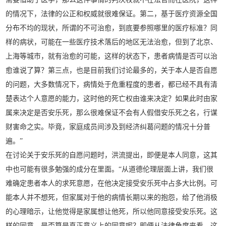
的情况下，法律的公正和权威就很难保证。第二，基于医疗资源全国
分布不均的现状，所谓的不可治愈，到底要参照哪里的医疗标准？同
样的病状，可能在一些医疗技术落后的地区无法治愈，但到了北京、
上海等城市，就有治愈的可能，这样的状态下，患者病情是否可以治
愈谁说了算？第三点，也是目前我们讨论最多的，关于本人是否自愿
的问题，大多数情况下，病情处于危重程度的患者，都已经不具有清
楚表达个人意愿的能力，这时他的死亡权由谁来决定？如果此时由家
属来决定是否安乐死，那么很难保证不会有人假借安乐死之名，行谋
财害命之实。毕竟，家庭成员间涉及到经济纠葛问题的情况十分普
遍。”
在讨论关于安乐死的自愿问题时，洪流提出，即便是本人同意，这其
中也可能有很多勉强的成分在里面。“从道德伦理层面上讲，我们很
难确定患者本人的求死意愿，在他决定接受安乐死中占多大比例。可
能本人并不想死，但家属对于他的病情长期以来的抱怨，给了他消极
的心理暗示，让他觉得是家属想让他死，所以他同意接受安乐死。这
样的同意，是否算是真正意义上的同意呢？即便从法律角度来看，这