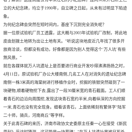
立的大纪念碑，均立于1990年，自立碑之日起，从未有过明显下陷迹
象。
为何纪念碑会突然在短时间内，基座下沉到完全消失呢？
据一位原试验机厂员工透露，这大概与2003年试验机厂改制，将此地
皮由划拨土地转为出让土地有关。“听说这块地皮近几年找了很多开
放商洽谈，但都没有成功，好像都是因为别人觉得这个‘万人坑’有些
煞风景。”
就在各媒体就万人坑遗址上是否要进行商业开发吵得沸沸扬扬之时，
4月11日，原试验机厂办公大楼南侧,几名工人在对消失的遗址纪念碑
南侧一株3米高的海棠树进行移植作业时，挖掘的铁锨突然碰到了一
块硬物,顺着硬物挖下去,露出了一段30厘米宽的青石截面。工人们顺
着青石的边沿向周围挖,发现这块青石宽约半米,向着纵深的方向挖掘
一米,青石也没有完全现身。细看该青石，上面依稀刻有繁体字“陆军
二十师，骑兵，河南商丘”等字样。
关于此青石碑的来历，济南市政协文史委原主任秦一心在接受《新民
周刊》采访时猜测，这可能是一块墓碑：“在万人坑遗址里被日军杀