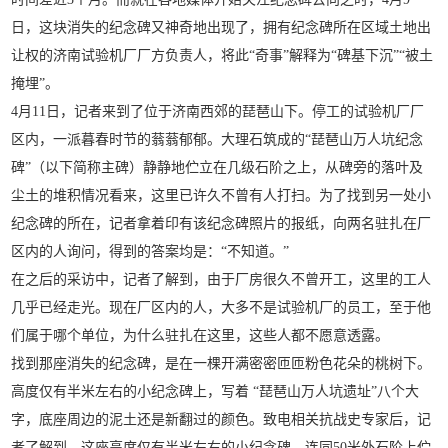
日，这块消失的纪念碑又神奇地出现了，拥有纪念碑所在区域土地出
让权的济南试验机厂厂方负责人，将此“奇事”解释为“碑基下沉”“被土
掩埋”。
4月11日，记者来到了位于济南西郊的琵琶山下。停工的试验机厂厂
区内，一派暮春时节的蓊蓊郁郁。大理石筑成的“琵琶山万人坑纪念
碑”（以下简称主碑）静静地伫立在几级石阶之上，从碑旁的落叶及
尘土的堆积情况看来，这里已许久不曾有人打扫。为了找到另一处小
纪念碑的所在，记者拿着印有该纪念碑照片的报纸，向两名驻扎在厂
区内的人询问，得到的答案均是：“不知道。”
在之后的采访中，记者了解到，由于厂房很久不曾开工，这里的工人
几乎已经走光。现在厂区内的人，大多不是试验机厂的员工，至于他
们属于哪个单位，为什么驻扎在这里，这些人都不愿意透露。
找到那座消失的纪念碑，是在一棵开满密密匝匝粉色花朵的桃树下。
高度仅有半米左右的小纪念碑上，写着 “琵琶山万人坑遗址”八个大
字，底座周边的泥土还是新翻过的颜色。致电相关抗战史专家后，记
者了解到，这座高度仅有半米左右的小纪念碑，连同50米外石阶上伫