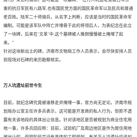
害的抗日军民有八路军,也有国民党方面的国民革命军以及民兵和普通
老百姓。陆军二十师骑兵，从名字上判断，应该是当时的国民革命军
编制。可能是该军队中阵亡并埋骨于此的将领后人，为表纪念在此立
了一块碑，后来在‘文革’中,这个墓碑被人推倒慢慢被土掩埋了起
来。”
针对这块新出土的碑，济南市文物局工作人员表示，会尽快安排人员
到现场对石碑的来历勘察核实。
万人坑遗址前世今生
目前，就纪念碑究竟被谁移走并掩埋一事，官方尚无定论。济南市规
划局办公室主任许多兵表示，这可能是开发商的私人行为，但拒不透
露有关该地段的具体出让信息。针对该地区是否被规划为商业住宅用
地一事，许多兵回应称：目前，试验机厂及周边地区是作为居住用地
被出让的，但现阶段并没有具体的工程规划，有关万人坑遗址应该如