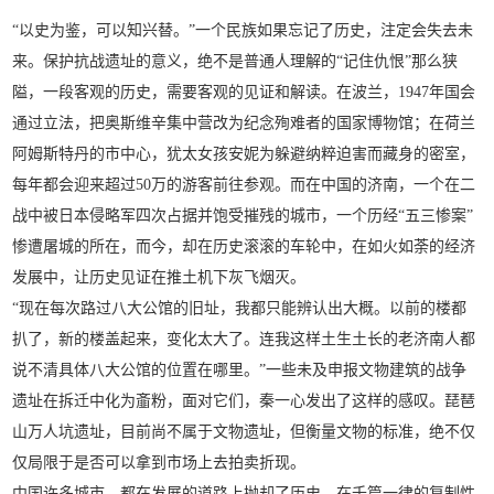
“以史为鉴，可以知兴替。”一个民族如果忘记了历史，注定会失去未
来。保护抗战遗址的意义，绝不是普通人理解的“记住仇恨”那么狭
隘，一段客观的历史，需要客观的见证和解读。在波兰，1947年国会
通过立法，把奥斯维辛集中营改为纪念殉难者的国家博物馆；在荷兰
阿姆斯特丹的市中心，犹太女孩安妮为躲避纳粹迫害而藏身的密室，
每年都会迎来超过50万的游客前往参观。而在中国的济南，一个在二
战中被日本侵略军四次占据并饱受摧残的城市，一个历经“五三惨案”
惨遭屠城的所在，而今，却在历史滚滚的车轮中，在如火如荼的经济
发展中，让历史见证在推土机下灰飞烟灭。
“现在每次路过八大公馆的旧址，我都只能辨认出大概。以前的楼都
扒了，新的楼盖起来，变化太大了。连我这样土生土长的老济南人都
说不清具体八大公馆的位置在哪里。”一些未及申报文物建筑的战争
遗址在拆迁中化为齑粉，面对它们，秦一心发出了这样的感叹。琵琶
山万人坑遗址，目前尚不属于文物遗址，但衡量文物的标准，绝不仅
仅局限于是否可以拿到市场上去拍卖折现。
中国许多城市，都在发展的道路上抛却了历史，在千篇一律的复制性