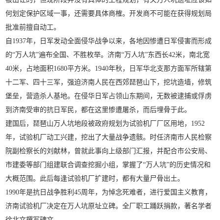
何划定保护区域一事，还需要具体商榷。开发商不可能在获得规划局
批准前擅自动工。
自1937年，日军发动全面侵华战争以来，各地因惨遭日军侵害而形成
的“万人坑”遍布全国、不胜枚举。济南“万人坑”东西长42米，南北宽
40米，占地面积1680平方米。1940年秋，日军华北支那方面军所辖第
十二军、四十三军，强迫济南人民在西郊琵琶山下，挖坑造墙，修筑
堡垒，营造杀人基地。在侵华日军占领山东期间，无数被逮捕或俘虏
到济南受审的抗日军民，都在这里惨遭屠杀，而后埋骨于此。
建国后，琵琶山万人坑地段被政府规划为试验机厂厂区用地，1952
年，试验机厂动工兴建，挖出了大量战争遗骸。时任济南市人民检察
院副检察长的刘献林，曾就此事向上级部门汇报，并配合市公安局、
市建委等部门组建联合调查挖掘小组，掌握了“万人坑”的历史情况和
大概范围。此后每逢试验机厂扩建时，都有大量尸骨出土。
1990年是抗日战争胜利45周年，为悼念死难者，进行爱国主义教育，
济南试验机厂决定在万人坑原址立碑。全厂职工踊跃捐款，著名学者
徐北文撰写碑文。