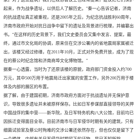
起来，作为战争遗址，以供后人了解历史。”秦一心告诉记者，济南
的抗战遗址真正被重视，还是2005年之后，为纪念抗战胜利60周年，
济南市政府开始对抗日战争中留下的遗址及背景进行梳理，并编纂出
书。“在这样的历史背景下，我们文史委员会又集中发言、提案，最
终，通过市文化局的协调，原来住在交涉公署内的省地震局家属被迁
出，该楼又经过修缮，在2011年10月，正式对外免费开放，成为了现
在的蔡公时纪念馆和济南商埠文化博物馆。”
据秦一心透露，当时为了还原该楼的原貌，政府部门资金投入约700
万元，其中500万用于地震局迁出家属的安置工作，另外200万用于楼
体及内部的展区的布置。
据了解，由于建国初期，济南市政府方面对于抗战遗址并无保护意
识，导致很多遗址并未被原样保存。比如日军参谋部直接领导的关押
中国战俘的集中营——新华院，及日军特务机构八大公馆，目前均已
因拆迁变得面目全非。目前济南市与日军侵华时期有关的建筑，只有
细菌试验室及蔡公时殉难的交涉公署还依然存在，但也仅仅是留下了
一个楼体，内部有关日军侵华时期留下的证物，早已不知所踪。