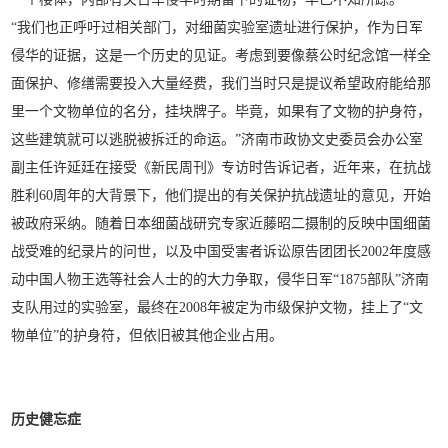
“我们也正呼吁过相关部门，对细菌实验室遗址进行保护，作为日军
侵华的证据，这是一个历史的见证。考虑到要像蔡公时纪念馆一样全
面保护、修缮需要投入大量经费，我们当时只是提议希望政府能给那
里一个文物单位的名分，挂块牌子。毕竟，如果有了文物的护身符，
这些建筑就可以逃脱被拆迁的命运。”济南市政协文史委员会办公室
副主任许延廷在接受《新民周刊》专访时告诉记者，近年来，在抗战
胜利60周年的大背景下，他们提出的有关保护抗战遗址的意见，开始
被政府采纳。随着日本细菌战研究专家近藤昭二摄制的反映中国细菌
战受难的纪录片的问世，以及中国受害者诉讼原告团团长2002年度感
动中国人物王选等社会人士的的大力争取，侵华日军“1875部队”济南
支队用过的实验室，最终在2008年被定为市级保护文物，挂上了“文
物单位”的护身符，但依旧被其他企业占用。
历史健忘症