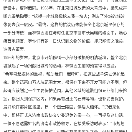
建设中，变得趋同。1953年，在北京旧城改造的大背景中，梁思成声
嘶力竭地恸哭：“拆掉一座城楼像挖去我一块肉；剥去了外城的城砖
像剥去我一层皮。”最终，这样的抗议仍未能保全老北京城里仅存的
一部分牌楼；而林徽因则在与时任北京市副市长吴晗的碰面中，痛心
疾首地预言：等你们有朝一日认识到文物的价值，却只能悔之晚矣，
造假古董罢。
1996年的岁末，北京市开始修缮一小部分破损的明清城墙，整个北京
城掀起了一场捐献旧城砖的活动，林徽因生前的预言得以应验。
“希望引起媒体的重视，帮助我们一起呼吁，把这些战争遗址保护起
来。整个琵琶山万人坑范围太大，都保存下来不开发可能办不到，但
起码应该划定一个主要保护范围，其他区域的遗骸组织专业部门来挖
掘，都归入到保护区内，如果再有出土的石碑等物，也都妥善保护。
最好能在那片区域里，建一个烈士陵园，供后人缅怀。”记者采访
中，即将正式从济南市政协文史委退休的秦一心，一再提及这句话。
一位不愿透露姓名的济南市政协领导，在接受采访时表示：“市规划
局在出让琵琶山这块地皮时，可能确有考虑欠妥之处，但我相信他们