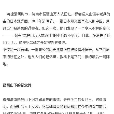
每逢清明时节，济南市琵琶山万人坑旧址，都会迎来由侵华老兵为
主的日本观光团。2013年清明节，一批日本观光团再次来到中国，祭
拜当年被杀戮的遇害者。但这一次，他们发现了一个令人不解的变化
——— 刻有“琵琶山万人坑遗址”的小石碑不见了。自此，在消失了近
3个月后，这座纪念碑才开始被外界关注。
不仅是一块石碑，一批曾经的历史遗迹正在被悄悄地抹去，从它们原
来的所在之处，也从人们的记忆里，教科书是它们占据的最后一隅阵
地。
琵琶山下的纪念碑
得知济南琵琶山下纪念碑消失的事情，是在今年的4月7日，时逢清
明。而据知情人士反映，纪念碑消失的时间却是在今年的春节前后，
时间差近3个月。而就在各地媒体开始关注纪念碑去向之时，4月9