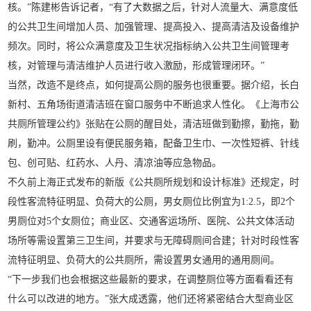
核。”陈建彬告诉记者，“有了大数据之后，针对人流量大、满意度低
的公共卫生间增加人员、加强管理、提高投入、提高清洁及设备维护
频次。同时，将公众满意度及卫生状况指标纳入公共卫生间管理考
核，对管理与清洁维护人员进行收入激励，形成管理闭环。”
当然，改造不是终点，如何提高公厕的服务也很重要。据介绍，长白
新村、五角场街道清洁班在窗口服务中不断追求人性化。《上海市公
共厕所管理公约》张贴在公厕的醒目处，清洁班做到勤擦，勤拖，勤
刷，勤冲。公厕里设有便民服务箱，配备卫生巾、一次性短裤、针线
包、创可贴、红药水、人丹、清凉油等应急物品。
不久前上海正式发布的新版《公共厕所规划和设计标准》还规定，时
段性客流特征明显、负荷大的公厕，男女厕位比例宜为1:2.5，即2个
男厕位对5个女厕位；商业区、交通客运场所、医院、公共文体活动
场所等需设置第三卫生间，并要求与无障碍厕间合建；针对时段性客
流特征明显、负荷大的公共厕所，需设置男女通用的通用厕间。
“下一步我们也会根据这些最新的要求，在调整厕位等方面看看还有
什么可以改进的地方。”张大成透露，他们还将紧密结合大型商业区