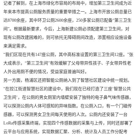
记者了解到，在上海市绿化市容局的布局中，增加第三卫生间成为近
年来本市提高公厕服务质量的重要举措之一。上海市开放公厕总量已
达8700余座，其中环卫公厕2600余座，250多家公厕已配备“第三卫生
间”。根据最新要求，今后，上海新建公厕必须配建第三卫生间，对
现有公厕改建困难的，则可依托无障碍厕间改造，添置相应设施设备
来满足需求。
“我们区现在共有147座公厕，其中高标准设置的第三卫生间12座。”张
大成表示，“第三卫生间”有效缓解了父母带异性孩子、子女带异性老
人外出用厕不便的情况，受益家庭普遍叫好。
另一方面，杨浦区还把智能公厕纳入到了智慧社区建设中统一规划。
“在控江街道智慧社区的建设中，我们现在已经打造了三座‘智慧公共
卫生间’，在公厕的男女厕室内墙壁安装了独特的电子鼻气味传感器，
可以探测公厕内人体可感知的异味指数。在公厕入口，有一个门磁传
感器，可以探测男女卫生间每天使用的人次。公厕内还安装了一台
LoRa传感采集终端，实现四个传感数据的采集与上传，同时还部署了
云平台与应用系统，实现数据汇聚、分析、统计及人员工作分配考