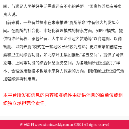
间，与满足人民美好生活需求还有不小的差距。”国家旅游局有关负
责人说。
目前来看，一些有益探索在未来推进“厕所革命”中有很大的发挥空
间。在厕所的社会化、市场化管理模式的探索方面，如PPP模式，提
供特许经营权、承包经营、大中型企业冠名赞助等“以商建厕、以商
管厕、以商养厕”模式在一些地区已经较为成熟；更注重增加创意元
素和卫生间综合功能，如北京环卫集团推出“第五空间”，提供了可供
充电、上网等功能的综合休息服务空间，为各地厕所建设提供了样
本；合理运用新技术也是未来努力探索的方向，例如通过建设沼气池
加强能源再利用等。
本平台所发布信息的内容和准确性由提供消息的原单位或组
织独立承担完全责任。
新民周刊 www.xinminweekly.com.cn ©2021 All rights reserved