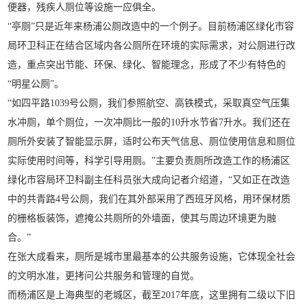
便器，残疾人厕位等设施一应俱全。
“亭厕”只是近年来杨浦公厕改造中的一个例子。目前杨浦区绿化市容
局环卫科正在结合区域内各公厕所在环境的实际需求，对公厕进行改
造，重点突出节能、环保、绿化、智能理念，形成了不少有特色的
“明星公厕”。
“如四平路1039号公厕，我们参照航空、高铁模式，采取真空气压集
水冲厕，单个厕位，一次冲厕比一般的10升水节省7升水。我们还在
厕所外安装了智能显示屏，适时公布天气信息、厕位使用信息和厕位
实际使用时间等，科学引导用厕。”主要负责厕所改造工作的杨浦区
绿化市容局环卫科副主任科员张大成向记者介绍道，“又如正在改造
中的共青路4号公厕，我们在其外部采用了西班牙风格，用环保材质
的栅格板装饰，遮掩公共厕所的外墙面，使其与周边环境更为融
合。”
在张大成看来，厕所是城市里最基本的公共服务设施，它体现全社会
的文明水准，更拷问公共服务和管理的自觉。
而杨浦区是上海典型的老城区，截至2017年底，这里拥有二级以下旧