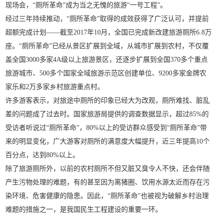
现场会，“厕所革命”成为当之无愧的旅游“一号工程”。
经过三年持续推动，“厕所革命”取得的成效获得了广泛认可，并提前
超额完成计划——截至2017年10月，全国已完成新改建旅游厕所6.8万
座。“厕所革命”已经从景区扩展到全域，从城市扩展到农村，不仅覆
盖全国3000多家4A级以上旅游景区，还逐步扩展到全国370多个重点
旅游城市、500多个国家全域旅游示范区创建单位、9200多家金牌农
家乐和2万多家乡村旅游重点村。
许多游客表示，对旅途中厕所的印象已经大为改观，厕所难找、脏乱
差的问题成了过去时。国家旅游局提供的调查数据显示，超过85%的
受访者听说过“厕所革命”，80%以上的受访群众感受到“厕所革命”带
来的明显变化，广大游客对厕所的满意度大幅提升，近三年提高10个
百分点，达到80%以上。
除了旅游厕所外，以前的农村厕所不但又脏又臭令人不快，还会伴随
产生污物处理的难题，有的甚至因为离猪圈、饮用水源太近而存在污
染环境、危害健康的隐患。因此，“厕所革命”也被视为破解乡村治理
难题的措施之一，是我国民生工程建设的重要一环。