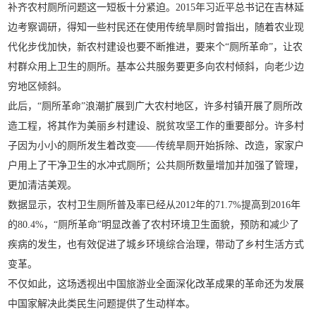
补齐农村厕所问题这一短板十分紧迫。2015年习近平总书记在吉林延
边考察调研，得知一些村民还在使用传统旱厕时曾指出，随着农业现
代化步伐加快，新农村建设也要不断推进，要来个“厕所革命”，让农
村群众用上卫生的厕所。基本公共服务要更多向农村倾斜，向老少边
穷地区倾斜。
此后，“厕所革命”浪潮扩展到广大农村地区，许多村镇开展了厕所改
造工程，将其作为美丽乡村建设、脱贫攻坚工作的重要部分。许多村
子因为小小的厕所发生着改变——传统旱厕开始拆除、改造，家家户
户用上了干净卫生的水冲式厕所；公共厕所数量增加并加强了管理，
更加清洁美观。
数据显示，农村卫生厕所普及率已经从2012年的71.7%提高到2016年
的80.4%，“厕所革命”明显改善了农村环境卫生面貌，预防和减少了
疾病的发生，也有效促进了城乡环境综合治理，带动了乡村生活方式
变革。
不仅如此，这场透视出中国旅游业全面深化改革成果的革命还为发展
中国家解决此类民生问题提供了生动样本。