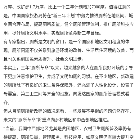
万座、改扩建1.7万座，比上一个三年计划增加7000座。值得注意的
是，中国国家旅游局将在“新三年计划”中努力推进厕所在地区间、城
乡间合理布局，提高厕所质量，健全厕所管理体制，推广厕所科技应
用，提升厕所文明水平，实现厕所革命新三年目标。
有专家指出，厕所是文明的窗口，是一个国家和地区文明程度的体
现，厕所问题不仅关系到旅游环境的改善、生活居住环境的改善，而
且也关系到国民素质提升、社会文明进步。
事实上，三年“厕所革命”以来，越来越多的人在厕所良好环境的引导
下更加注意维护卫生，养成了文明如厕的习惯。在不少地区，新改建
的厕所除了有良好的卫生条件保障外，还充满了人性化设计，设置了
母婴室、第三卫生间等齐全的设施，向发达国家的厕所管理模式看
齐。
但从目前厕所新改建的情况来看，一些发展不平衡的问题仍然存在，
未来的“厕所革命”将重点向乡村地区和中西部地区推进。
“当前，我国中西部地区尤其是贫困地区，农村卫生厕所普及率仍有
待提高，厕所质量、管理服务、科技应用、如厕文明仍有较大提升空