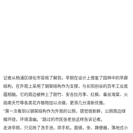
记者从杨浦区绿化市容局了解到，亭厕在设计上借鉴了园林中的亭廊
结构，在外观上采用了钢架结构作为支撑，与长阳创谷的百年工业底
蕴相融。它的周边被种上了刚竹、安吉拉月季、红枫、垂丝海棠、火
焰南天竹等各类花卉植物加以点缀，更添几分清新优雅。
“第一次看到以钢架结构作为外观的公厕，感觉很新鲜，公厕周边绿
植环绕，环境清幽。”路过的市民张老伯这样告诉记者。
走进亭厕，只见除了洗手池，烘手机，面镜，坐、蹲便器，落地式小