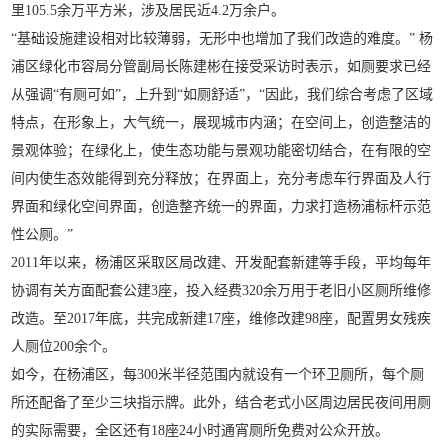
里105.5余万平方米，涉及居民近4.2万余户。
“基础设施建设相对比较薄弱，无形中也增加了我们改造的难度。” 杨
浦区绿化市容局分管副局长陈建彬在接受采访时表示，如厕要求已经
从强调“有厕可如”，上升到“如厕舒适”，“因此，我们综合考虑了区域
特点，在形象上，大气统一，展现城市内涵；在空间上，创造整洁的
景观体验；在绿化上，使生态功能与景观功能密切结合，在有限的空
间内使生态效能得到充分释放；在界面上，充分考虑车行界面及人行
界面和绿化空间界面，创造整齐统一的界面，力求打造杨浦标杆示范
性公厕。”
2011年以来，杨浦区采取区局改建、开发配套新建等手段，平均每年
协调有关方面配套公建3座，投入经费320余万用于老旧小区厕所维修
改造。至2017年底，共完成新建17座，维修改建98座，配置男女残疾
人厕位200余个。
如今，在杨浦区，每300米半径范围内就设有一个环卫厕所，每个厕
所还配备了至少三块指示牌。此外，结合老式小区周边居民夜间用厕
的实际需要，全区还有18座24小时通宵厕所免费对公众开放。