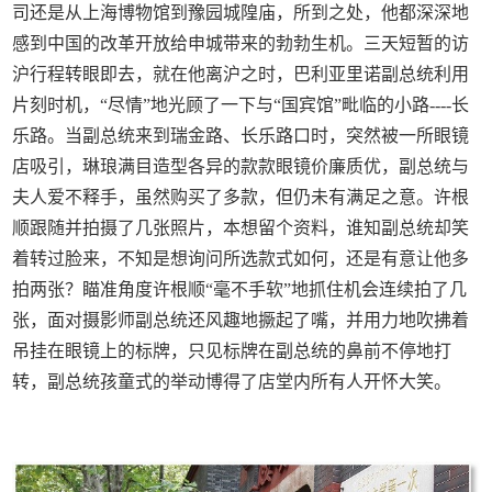
司还是从上海博物馆到豫园城隍庙，所到之处，他都深深地
感到中国的改革开放给申城带来的勃勃生机。三天短暂的访
沪行程转眼即去，就在他离沪之时，巴利亚里诺副总统利用
片刻时机，“尽情”地光顾了一下与“国宾馆”毗临的小路----长
乐路。当副总统来到瑞金路、长乐路口时，突然被一所眼镜
店吸引，琳琅满目造型各异的款款眼镜价廉质优，副总统与
夫人爱不释手，虽然购买了多款，但仍未有满足之意。许根
顺跟随并拍摄了几张照片，本想留个资料，谁知副总统却笑
着转过脸来，不知是想询问所选款式如何，还是有意让他多
拍两张？瞄准角度许根顺“毫不手软”地抓住机会连续拍了几
张，面对摄影师副总统还风趣地撅起了嘴，并用力地吹拂着
吊挂在眼镜上的标牌，只见标牌在副总统的鼻前不停地打
转，副总统孩童式的举动博得了店堂内所有人开怀大笑。