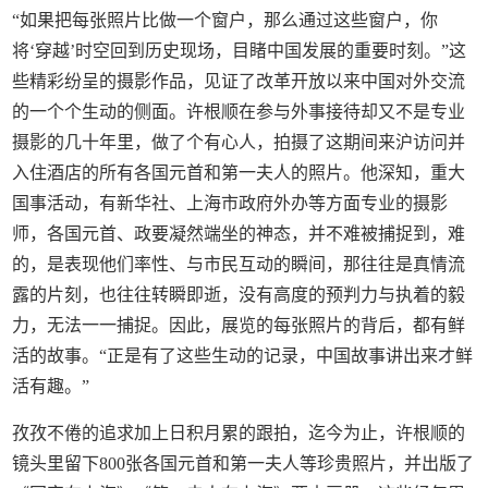
“如果把每张照片比做一个窗户，那么通过这些窗户，你
将‘穿越’时空回到历史现场，目睹中国发展的重要时刻。”这
些精彩纷呈的摄影作品，见证了改革开放以来中国对外交流
的一个个生动的侧面。许根顺在参与外事接待却又不是专业
摄影的几十年里，做了个有心人，拍摄了这期间来沪访问并
入住酒店的所有各国元首和第一夫人的照片。他深知，重大
国事活动，有新华社、上海市政府外办等方面专业的摄影
师，各国元首、政要凝然端坐的神态，并不难被捕捉到，难
的，是表现他们率性、与市民互动的瞬间，那往往是真情流
露的片刻，也往往转瞬即逝，没有高度的预判力与执着的毅
力，无法一一捕捉。因此，展览的每张照片的背后，都有鲜
活的故事。“正是有了这些生动的记录，中国故事讲出来才鲜
活有趣。”
孜孜不倦的追求加上日积月累的跟拍，迄今为止，许根顺的
镜头里留下800张各国元首和第一夫人等珍贵照片，并出版了