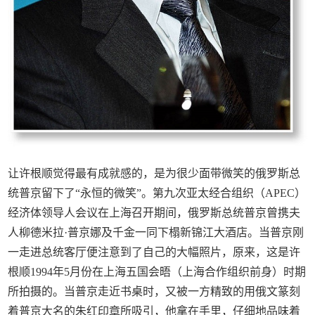
让许根顺觉得最有成就感的，是为很少面带微笑的俄罗斯总
统普京留下了“永恒的微笑”。第九次亚太经合组织（APEC）
经济体领导人会议在上海召开期间，俄罗斯总统普京曾携夫
人柳德米拉·普京娜及千金一同下榻新锦江大酒店。当普京刚
一走进总统客厅便注意到了自己的大幅照片，原来，这是许
根顺1994年5月份在上海五国会晤（上海合作组织前身）时期
所拍摄的。当普京走近书桌时，又被一方精致的用俄文篆刻
着普京大名的朱红印章所吸引，他拿在手里，仔细地品味着