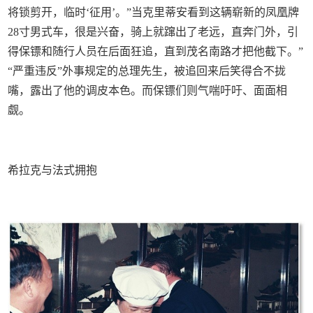
将锁剪开，临时‘征用’。”当克里蒂安看到这辆崭新的凤凰牌
28寸男式车，很是兴奋，骑上就蹿出了老远，直奔门外，引
得保镖和随行人员在后面狂追，直到茂名南路才把他截下。”
“严重违反”外事规定的总理先生，被追回来后笑得合不拢
嘴，露出了他的调皮本色。而保镖们则气喘吁吁、面面相
觑。
希拉克与法式拥抱