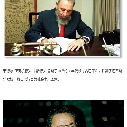
菲德尔·亚历杭德罗·卡斯特罗·鲁斯于20世纪50年代领导古巴革命，推翻了巴蒂斯
塔政权，将古巴转变为社会主义国家。