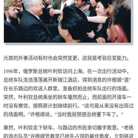
元首的外事活动有时也会突然变更，这就是考验应变能力。
1996年，俄罗斯总统叶利钦访问上海。在一次出行活动中，
总统车队浩浩荡荡离开新锦江酒店，得到消息的许根顺“混”
在长乐路边的欢送人群里，准备抓拍总统车队出行的场面。
突然，叶利钦总统乘坐的轿车戛然而止，而前面的开道车一
时没有察觉，按照原计划继续前行。“这可是从来没有出现过
的场面啊。”许根顺说，“当时我就预感总统要下车了。”
果然，叶利钦走下轿车，与路边的市民亲切握手致意。“老练
的游击队员”许根顺凭着早已抢先占领的最佳角度，立刻将这