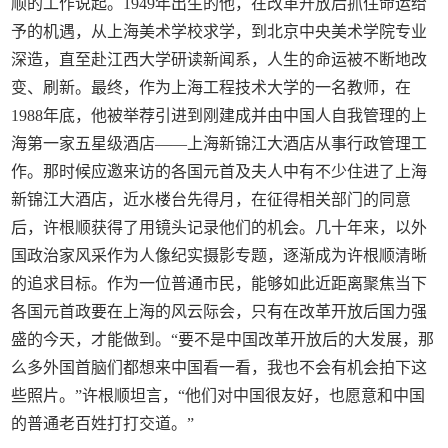
顺的工作说起。1949年出生的他，在改革开放后抓住命运给
予的机遇，从上海美术学校求学，到北京中央美术学院专业
深造，直至赴江西大学研读新闻系，人生的命运被不断地改
变、刷新。最终，作为上海工程技术大学的一名教师，在
1988年底，他被举荐引进到刚建成并由中国人自我管理的上
海第一家五星级酒店——上海新锦江大酒店从事行政管理工
作。那时候应邀来访的各国元首及夫人中有不少住进了上海
新锦江大酒店，近水楼台先得月，在征得相关部门的同意
后，许根顺获得了用镜头记录他们的机会。几十年来，以外
国政治家风采作为人像纪实摄影专题，逐渐成为许根顺清晰
的追求目标。作为一位普通市民，能够如此近距离聚焦当下
各国元首政要在上海的风云际会，只有在改革开放后国力强
盛的今天，才能做到。“要不是中国改革开放后的大发展，那
么多外国首脑们都想来中国看一看，我也不会有机会拍下这
些照片。”许根顺坦言，“他们对中国很友好，也愿意和中国
的普通老百姓打打交道。”