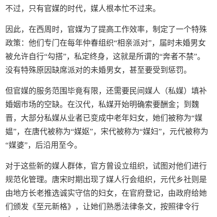
不过，只有官媒的时代，媒人根本忙不过来。
因此，在西周时，官媒为了提高工作效率，制定了一个特殊
政策：他们专门在每年仲春组织“相亲派对”，届时未婚男女
被允许自行“勾搭”，私定终身，这就是所谓的“奔者不禁”。
没有特殊原因缺席派对的未婚男女，甚至要受到惩罚。
但官媒的服务范围毕竟有限，还需要民间媒人（私媒）填补
婚姻市场的空缺。在汉代，私媒开始明确索要酬金；到魏
晋，大部分私媒从业者已变成中老年妇女，她们被称为“媒
媪”，在唐代被称为“媒妪”，宋代被称为“媒妇”，元代被称为
“媒婆”，后沿用至今。
对于这些新的媒人群体，官方曾设立组织，试图对他们进行
规范化管理。唐宋时期出现了媒人行会组织，元代乡社则是
由地方长老推选诚实守信的妇女，在官府登记，由政府给她
们颁发《至元新格》，让她们熟悉法律条文，按照律令行