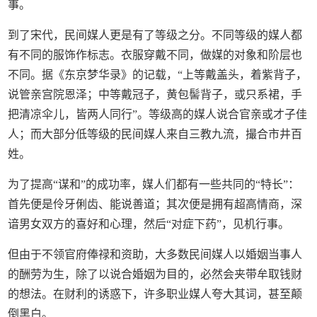
事。
到了宋代，民间媒人更是有了等级之分。不同等级的媒人都
有不同的服饰作标志。衣服穿戴不同，做媒的对象和阶层也
不同。据《东京梦华录》的记载，“上等戴盖头，着紫背子，
说管亲宫院恩泽；中等戴冠子，黄包髻背子，或只系裙，手
把清凉伞儿，皆两人同行”。等级高的媒人说合官亲或才子佳
人；而大部分低等级的民间媒人来自三教九流，撮合市井百
姓。
为了提高“谋和”的成功率，媒人们都有一些共同的“特长”：
首先便是伶牙俐齿、能说善道；其次便是拥有超高情商，深
谙男女双方的喜好和心理，然后“对症下药”，见机行事。
但由于不领官府俸禄和资助，大多数民间媒人以婚姻当事人
的酬劳为生，除了以说合婚姻为目的，必然会夹带牟取钱财
的想法。在财利的诱惑下，许多职业媒人夸大其词，甚至颠
倒黑白。