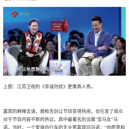
上图：江苏卫视的《非诚勿扰》更像真人秀。
嘉宾的麻辣言语、唇枪舌剑让节目变得热闹，也引发了观众
对于节目内容不断的热议。其中最著名的当属“宝马女”马
诺。当时，一个爱骑自行车的无业男嘉宾问马诺：“你愿意和