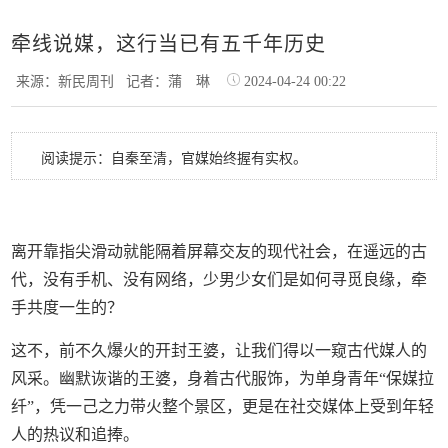
牵线说媒，这行当已有五千年历史
来源：新民周刊
记者：蒲 琳
2024-04-24 00:22
阅读提示：自秦至清，官媒始终握有实权。
离开靠指尖滑动就能隔着屏幕交友的现代社会，在遥远的古
代，没有手机、没有网络，少男少女们是如何寻觅良缘，牵
手共度一生的？
这不，前不久爆火的开封王婆，让我们得以一窥古代媒人的
风采。幽默诙谐的王婆，身着古代服饰，为单身青年“保媒拉
纤”，凭一己之力带火整个景区，更是在社交媒体上受到年轻
人的热议和追捧。