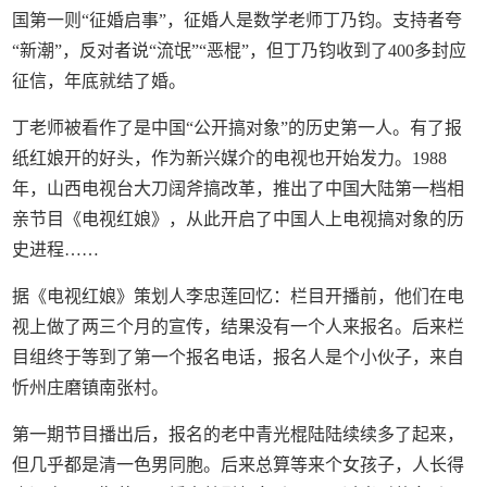
国第一则“征婚启事”，征婚人是数学老师丁乃钧。支持者夸
“新潮”，反对者说“流氓”“恶棍”，但丁乃钧收到了400多封应
征信，年底就结了婚。
丁老师被看作了是中国“公开搞对象”的历史第一人。有了报
纸红娘开的好头，作为新兴媒介的电视也开始发力。1988
年，山西电视台大刀阔斧搞改革，推出了中国大陆第一档相
亲节目《电视红娘》，从此开启了中国人上电视搞对象的历
史进程……
据《电视红娘》策划人李忠莲回忆：栏目开播前，他们在电
视上做了两三个月的宣传，结果没有一个人来报名。后来栏
目组终于等到了第一个报名电话，报名人是个小伙子，来自
忻州庄磨镇南张村。
第一期节目播出后，报名的老中青光棍陆陆续续多了起来，
但几乎都是清一色男同胞。后来总算等来个女孩子，人长得