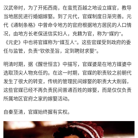
汉武帝时，为了开拓西南，在蛮荒百越之地设立媒官，教导
当地居民进行婚姻嫁娶。到了元代，官媒制度日渐完善。元
代《通制条格》中曾命令地方的官府根据地方居民的人口情
况，由地方长老保送信实妇人，充籍为官，称为“媒妁”。
《元史》中也将官媒称为“媒互人”。这些官媒受到政府的委
任与监管，负责“钦依圣旨，定到聘财求娶”。
明清时期，据《醒世恒言》中描写，官媒婆是在地方媒婆中
选取顶尖人物充任的。在这一时期，官媒的职责较之前朝代
发生了很大的转变，传统的管理民间嫁娶的职责大大削弱，
这些官媒已经不再负责民间普通百姓的嫁娶，而是仅仅负责
所属地区官府之家的嫁娶活动。
自秦至清，官媒始终握有实权。