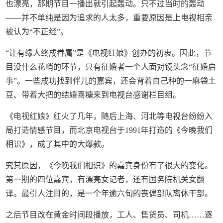
也漂亮，那期节目一播出就引起轰动。只不过当时的轰动
——并不单纯是因为追求的人太多，重要原因是上电视相亲
被认为“不正经”。
“让有缘人终成眷属”是《电视红娘》创办的初衷。因此，节
目没什么花哨的环节，只有征婚者一个人面对镜头念“征婚启
事”。一些成功找到伴儿的嘉宾，还会背着自己种的一麻袋土
豆、带着大把的结婚喜糖来到电视台感谢栏目组。
《电视红娘》红火了几年，随后上海、河北等电视台纷纷入
局打造情感节目，而北京电视台于1991年打造的《今晚我们
相识》，成了其中的大爆款。
究其原因，《今晚我们相识》的嘉宾身份有了很大的变化。
第一期的四位嘉宾，有漂亮女记者，还有国务院机关女翻
译。最引人注目的，是一个年逾六旬的丧偶部队离休干部。
之后节目改在黄金时间段播放，工人、售货员、司机……逐