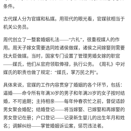
条件。
古代媒人分为官媒和私媒。用现代的眼光看，官媒就相当于
机关公务员。
周代创立了一整套婚姻礼法——“六礼”，很重视媒人的作
用。周天子嫁女需要选同姓诸侯做媒，诸侯之间嫁娶则需要
找大臣做媒。当时，国家专门设置了管理男婚女嫁的职官
——媒氏，他们从官府领取俸禄，执行公务。《周礼》中对
媒氏的职责也做了规定：“媒氏，掌万民之判”。
具体来说，官媒的工作内容贯穿了婚姻的各个环节，包括：
逼婚——命令所有年满30岁的男子和年满20岁的女子按时结
婚，不可逾期；主持相亲——每年仲春农忙之前，督促适龄
男女聚会婚配；结婚登记——将当嫁娶、已嫁娶和再嫁娶的
男女登记在册；户口登记——记录新生婴儿的出生年月和姓
名；调解纠纷——掌管婚姻诉讼案，惩罚违法者。