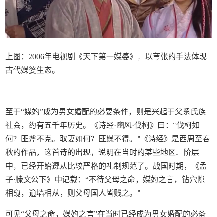
上图：2006年电视剧《天下第一媒婆》，以夸张的手法体现
古代媒婆生态。
至于“媒妁”成为男女婚配的必要条件，则是兴起于父系氏族
社会，约有五千年历史。《诗经·豳风·伐柯》曰：“伐柯如
何？匪斧不克。取妻如何？匪媒不得。”《诗经》是西周至春
秋的作品，这首诗的出现，说明在当时的某些地区、阶层
中，已经开始遵从比较严格的礼制规范了。战国时期，《孟
子·滕文公下》中记载：“不待父母之命，媒妁之言，钻穴隙
相窥，逾墙相从，则父母国人皆贱之。”
可见“父母之命，媒妁之言”在当时已经成为男女婚配的必备