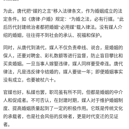
为此，唐代把“媒妁之言”移入法律条文，作为婚姻成立的法
定条件。如《唐律·户婚》规定：“为婚之法，必有行媒。”此
后历代封建统治者都把婚姻“必用媒”载入律法。没有媒人介
绍的婚姻，往往得不到社会的承认、祝福和保护。
同时，从唐代到清代，媒人不仅负责牵线、说合，是婚姻的
保人，还要对聘金、彩礼数额等进行监督，防止盲目攀比和
买卖婚姻。一旦当事人嫁娶违律，媒人同样要受牵连。唐代
律法，凡是违反律令结婚的，媒人要徙一年；即便婚姻事实
没有成立，也要被杖六十。
官媒也好，私媒也罢，职司虽有所不同，但都是婚姻的中介
人和促成者。不可否认，在封建时期，媒人对于维护婚姻制
度、提高婚姻质量起到了一定的积极作用。它既是传统文化
的承载者，也是社会风俗的反映者，更是时代变迁的见证
者。