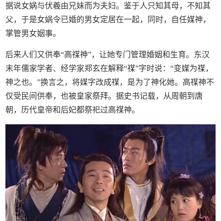
据说女娲与伏羲由兄妹而为夫妇。鉴于人只知其母，不知其
父，于是女娲令已婚的男女定居在一起，同时，自任媒神，
掌管男女姻事。
后来人们又供奉“高禖神”，让她专门管理婚姻和生育。东汉
末年儒家学者、经学家郑玄在解释“禖”字时说：“变媒为禖，
神之也。”换言之，将媒字改成禖，是为了神化她。高禖神不
仅受民间供奉，也被皇家祭拜。据史书记载，从周朝到唐
朝，历代皇帝和后妃都祭祀过高禖神。