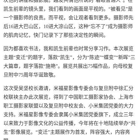
次他的讲座和摄影展。越发共情他所说的“着眼普通人”。在
凯生前辈的镜头里，我们看到的画面是平视的。“被看见”是
一个摄影师的良责。而平视，会让观者看到更多。摄影师先
后16进大巴山区，10进大凉山区，这种“忘不了”成为摄影师
的肌肉记忆，快门记录下了那些决定性的瞬间。
因为都喜欢书法，我和凯生前辈也时常分享习作。本次展览
主题“变迁”的题字，落款“凯生”，分为“陈迹”“蝶变”“新晖”三
大篇章，题字落款“施艳”。展览共展出75幅作品，向母校复
旦附中75周年华诞致敬。
这次受吴坚校长邀请，米福星影像专委会与复旦附中徐汇分
校联袂主办此次展览，得到了中国职工摄影家协会、上海市
职工摄影家联盟以及复旦附中校友会、小米集团党委的大力
支持。米福星影像专委会隶属小米集团党委旗下，成立三年
以来致力于影像文化的公益传播，今年将在十地陆续举办“共
生”影像展览。“变迁”主题展作为首发，阵容强大，内容亮