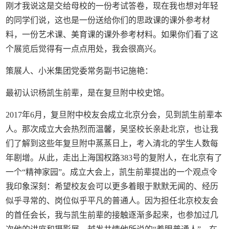
刚才我说这是交给母校的一份考试答卷，现在我也想对年轻
的同学们说，这也是一份送给你们的思政课的课外参考材
料，一份艺术课、美育课的课外参考材料。如果你们看了这
个展览后觉得有一点点用处，我会很高兴。
策展人、小米集团党委常务副书记施艳：
最初认识杨凯生前辈，是在复旦附中校史馆。
2017年6月，复旦附中校友会成立北京分会，见到凯生前辈本
人。那次成立大会热烈而温馨，吴坚校长亲赴北京，也让我
们了解到这些年复旦附中蒸蒸日上，考入清北的学生人数每
年剧增。从此，走出上海国权路383号的复附人，在北京有了
一个“精神家园”。成立大会上，凯生前辈提出的一个观点令
我印象深刻：希望校友会可以更多着眼于默默无闻的、经历
似乎寻常的、岗位似乎平凡的普通人。因为担任北京校友会
的首任会长，我与凯生前辈的接触逐渐多起来，也参加过几