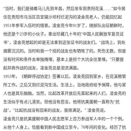
“当时，我们是骑着马儿先到羊昌，然后坐车到贵阳花溪……”如今居
住在贵阳市乌当区百宜镇沙坝村烂泥沟的凌金亮老人，仍能回忆起
1951年参军入伍时的情景。凌金亮今年91岁了，随部队出征朝鲜时，
他还是个23岁的小伙子。拿出珍藏几十年的“中国人民解放军复员证
书”，凌金亮想起的却是无法拿到这张证书的战友们。“战场上，到处
烟雾沉沉的。当时和我一个班的战友也有牺牲了的。死伤无数，但是
没有时间和条件去单独掩埋，基本上是挖个大坑全往里埋。”只要提
起并肩作战的战友，凌金亮总是泪流满面。
1953年，《朝鲜停战协定》签署以后，凌金亮回到家乡，在花溪粮管
所工作。之后又到烂泥沟生活。生活上，当地政府给予保障，他与家
人也是其乐融融。当然，比起改革开放后先富起来的人们，凌金亮的
生活似乎有点儿清贫。但他没有怨言。他将抗美援朝一直称为“抗
战”。“比起抗战没有回来的战友，我很满足。” 凌金亮说。
凌金亮只是抗美援朝中国人民志愿军上百万参战军人中的一个个例。
从他个人身上，恰能看到新中国成立至今，70年间的变化。经历了抗