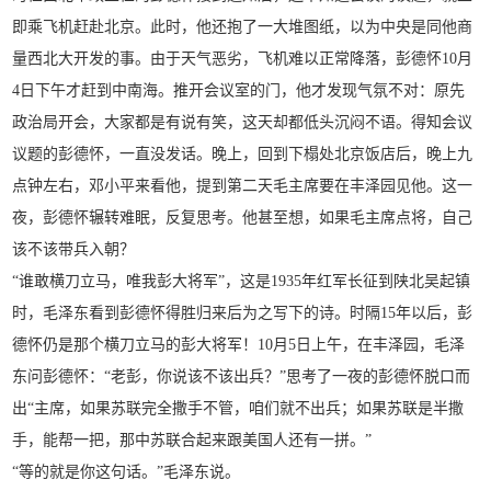
即乘飞机赶赴北京。此时，他还抱了一大堆图纸，以为中央是同他商
量西北大开发的事。由于天气恶劣，飞机难以正常降落，彭德怀10月
4日下午才赶到中南海。推开会议室的门，他才发现气氛不对：原先
政治局开会，大家都是有说有笑，这天却都低头沉闷不语。得知会议
议题的彭德怀，一直没发话。晚上，回到下榻处北京饭店后，晚上九
点钟左右，邓小平来看他，提到第二天毛主席要在丰泽园见他。这一
夜，彭德怀辗转难眠，反复思考。他甚至想，如果毛主席点将，自己
该不该带兵入朝？
“谁敢横刀立马，唯我彭大将军”，这是1935年红军长征到陕北吴起镇
时，毛泽东看到彭德怀得胜归来后为之写下的诗。时隔15年以后，彭
德怀仍是那个横刀立马的彭大将军！10月5日上午，在丰泽园，毛泽
东问彭德怀：“老彭，你说该不该出兵？”思考了一夜的彭德怀脱口而
出“主席，如果苏联完全撒手不管，咱们就不出兵；如果苏联是半撒
手，能帮一把，那中苏联合起来跟美国人还有一拼。”
“等的就是你这句话。”毛泽东说。