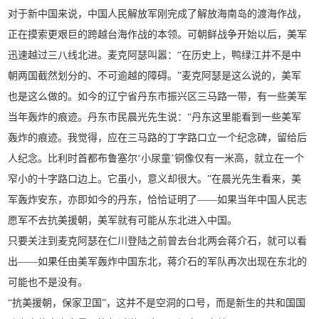
对于新中国来说，中国人民解放军刚完成了解放海南岛的渡海作战，
正在摸索更艰巨的跨越台海作战的本领。可朝鲜战争开始以后，美军
迅速越过三八线北进。麦克阿瑟叫嚣：“在历史上，鸭绿江并不是中
朝两国截然划分的、不可逾越的障碍。”麦克阿瑟是这么说的，美军
也是这么做的。如今的辽宁省丹东市振兴区三马路一带，有一些美军
当年轰炸的痕迹。丹东市民晨光先生说：“丹东这里能看到一些美军
轰炸的痕迹。我觉得，应在三马路的丁字路口立一个纪念碑，留给后
人纪念。比利时首都布鲁塞尔‘小尿童’铜像仅有一米高，就立在一个
窄小的十字路口边上。它虽小，意义却很大。”在晨光先生看来，美
军轰炸安东，亦即如今的丹东，恰恰证明了——如果当年中国人民志
愿军不去抗美援朝，美军就有可能从东北进入中国。
只要关注到麦克阿瑟在仁川登陆之前曾去台北两会蒋介石，就可以看
出——如果任由美军轰炸中国东北，蒋介石的军队再次出现在东北的
可能也不是没有。
“抗美援朝，保家卫国”，这并不是空洞的口号，而是新生的共和国国