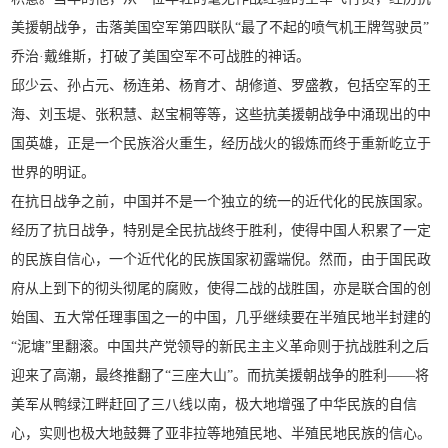
美援朝战争，击落美国空军第四联队“最了不起的喷气机王牌驾驶员”
乔治·戴维斯，打破了美国空军不可战胜的神话。
邱少云、孙占元、杨连弟、杨育才、胡修道、罗盛教，包括空军的王
海、刘玉堤、张积慧、赵宝桐等等，这些抗美援朝战争中涌现出的中
国英雄，正是一个民族浴火重生，经历战火的锻炼而终于重新屹立于
世界的明证。
在抗日战争之前，中国并不是一个独立的统一的近代化的民族国家。
经历了抗日战争，特别是全民抗战终于胜利，使得中国人积累了一定
的民族自信心，一个近代化的民族国家初露端倪。然而，由于国民政
府从上到下的彻头彻尾的腐败，使得二战的战胜国，亦是联合国的创
始国、五大常任理事国之一的中国，几乎继续要在半殖民地半封建的
“泥塘”里翻滚。中国共产党领导的新民主主义革命则于抗战胜利之后
迎来了高潮，最终推翻了“三座大山”。而抗美援朝战争的胜利——将
美军从鸭绿江畔赶回了三八线以南，极大地增强了中华民族的自信
心，实则也极大地鼓舞了亚非拉等地殖民地、半殖民地民族的信心。