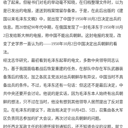
收了起来。但秘书们对毛的举动毫不知晓，在归档整理文件时，以为
是已发出的电报，遂送到档案馆留存备查。于是，在此后出版的《建
国以来毛泽东文稿》中，就出现了中国于1950年10月2日决定出兵的
信息。而20世纪90年代中期，在俄国发现了一封毛泽东于1950年10月
2日发给斯大林的电报，称中国不能出兵朝鲜。这封电报的发现，改
变了史学界一直认为的——1950年10月2日中国决定出兵朝鲜的看
法。
经沈志华研究，最初看到毛泽东起草的电文，多数中央领导同志认
为，基于我国面临着战后恢复重建的任务，在部队中存在军队武器装
备落后的情况，加之各民主党派对出兵朝鲜存有异议，中国当时不具
备出兵的条件。不过，毛泽东还有一句话：但这还不是最后决定，中
共中央还要开会讨论。他说的是实话，因为毛泽东本人始终有出兵朝
鲜的想法，只不过在当时，他没有想到其他领导人居然提出了反对意
见。在毛泽东的提议下，政治局决定于10月4日、5日，召集由各大军
区负责同志参加的扩大会议，再次讨论出兵朝鲜的问题。
时任西北军政主任的彭德怀接到通知后，还不知道会议的议题，就立