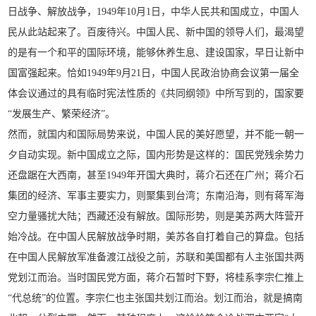
日战争、解放战争，1949年10月1日，中华人民共和国成立，中国人
民从此站起来了。百废待兴。中国人民、新中国的领导人们，最渴望
的是有一个和平的国际环境，能够休养生息、建设国家，早日让新中
国富强起来。恰如1949年9月21日，中国人民政治协商会议第一届全
体会议通过的具有临时宪法性质的《共同纲领》中所写到的，国家要
“发展生产、繁荣经济”。
然而，就国内和国际局势来说，中国人民的美好愿望，并不能一朝一
夕自动实现。新中国成立之际，国内形势是这样的：国民党残余势力
还盘踞在大西南，甚至1949年开国大典时，蒋介石还在广州；蒋介石
集团的经济、军事主要实力，则聚集到台湾；东南沿海，则有蒋军海
空力量骚扰大陆；西藏还没有解放。国际形势，则是美苏两大阵营开
始冷战。在中国人民解放战争时期，美苏各自打着自己的算盘。包括
在中国人民解放军准备渡江战役之前，苏联和美国都有人主张国共两
党划江而治。当时国民党方面，蒋介石暂时下野，将桂系李宗仁推上
“代总统”的位置。李宗仁也主张国共划江而治。划江而治，就是搞南