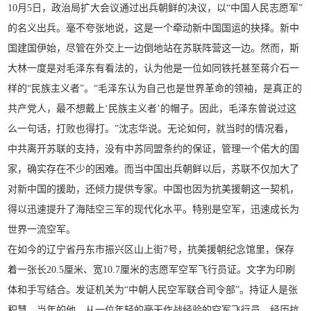
10月5日，政治局扩大会议通过出兵朝鲜的决议，以“中国人民志愿军”
的名义出兵。毫不夸张地说，这是一个牵动新中国国运的抉择。新中
国建国伊始，尽管在外交上一边倒地站在苏联阵营这一边。然而，斯
大林一度是对毛泽东有看法的，认为他是一位如同铁托甚至蒋介石一
样的“民族主义者”。“毛泽东认为自己也是世界革命的领袖，是真正的
共产党人，最不想戴上‘民族主义者’的帽子。因此，毛泽东曾说过这
么一句话，打败也得打。”沈志华说。无论如何，就当时的情况看，
中共离开苏联的支持，没有中苏同盟条约的保证，管理一个偌大的国
家，确实存在不少的困难。而当中国出兵朝鲜以后，苏联不仅加大了
对新中国的援助，还倾力提供专家。中国也因为抗美援朝这一契机，
得以迅速提升了海陆空三军的现代化水平。特别是空军，迅速成长为
世界一流空军。
在如今的辽宁省丹东市振兴区山上街7号，抗美援朝纪念馆里，保存
着一张长20.5厘米、宽10.7厘米的志愿军空军飞行员证。文字为印刷
体和手写结合。发证机关为“中朝人民空军联合司令部”。持证人是张
积慧。当年的他，从一位年轻的毫无作战经验的空军飞行员，经历抗