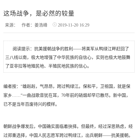
这场战争，是必然的较量
来源：
作者：姜浩峰
2019-11-20 16:29
阅读提示：抗美援朝战争的胜利——将美军从鸭绿江畔赶回了
三八线以南，极大地增强了中华民族的自信心，实则也极大地鼓舞
了亚非拉等地殖民地、半殖民地民族的信心。
编者按：“雄赳赳，气昂昂，跨过鸭绿江。保和平，卫祖国，就是保
家乡……“一曲战歌音犹在耳，70年前的硝烟却早已散尽。新中国，
已不是当年百废待兴的模样。
朝
鲜战争爆发后，中国确实面临着抉择。但最终，经过深思熟虑，经
过郑重选择，中国人民志愿军跨过鸭绿江，出兵朝鲜——抗美援朝。