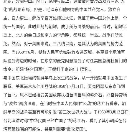
北朝，分裂中国。然而，某种程度上，这恰恰符合冷战双方两家“大
佬”的战略布局。但是，毛泽东和他领导的中国共产党人，独立自
主、自力更生，解放军百万雄师过大江，保证了新中国总体上是一个
统一的国家。此时此刻的朝鲜，成了美苏冷战的前沿。当时，朝鲜半
岛上，北方的金日成和南方的李承晚，都想统一半岛。战争在所难
免。然而，对于美国来说，三八线以南，是其认为的美国的势力范
围。当1950年6月，朝鲜人民军势如破竹攻进汉城，甚至将李承晚军
队追到海边的时候，在东京的麦克阿瑟接到了时任美国总统杜鲁门的
命令，组建“联合国军”，于朝鲜半岛的仁川登陆。
与中国东北接壤的朝鲜半岛上发生的战争，从一开始就与中国发生了
联系。美军尚未从仁川登陆的1950年7月31日，麦克阿瑟从东京飞到
了台北。原本已经接受美国放弃扶植台湾当局的蒋介石，兴奋异常地
与“麦帅”两度深聊。在当时被中国人民称作“公敌”的蒋介石看来，朝
鲜半岛的战争甚至有可能引发“第三次世界大战”。于1950年3月13日在
台北演讲时称“中华民国已经亡国了”的蒋介石，看到了其小朝廷在台
湾苟延残喘的可能性，甚至叫嚣要“反攻复国”。