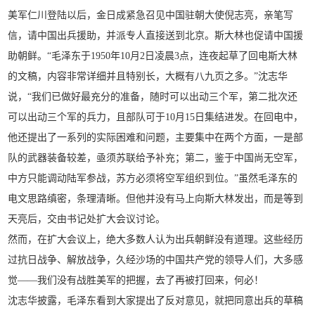
美军仁川登陆以后，金日成紧急召见中国驻朝大使倪志亮，亲笔写
信，请中国出兵援助，并派专人直接送到北京。斯大林也促请中国援
助朝鲜。“毛泽东于1950年10月2日凌晨3点，连夜起草了回电斯大林
的文稿，内容非常详细并且特别长，大概有八九页之多。”沈志华
说，“我们已做好最充分的准备，随时可以出动三个军，第二批次还
可以出动三个军的兵力，且部队可于10月15日集结进发。在回电中，
他还提出了一系列的实际困难和问题，主要集中在两个方面，一是部
队的武器装备较差，亟须苏联给予补充；第二，鉴于中国尚无空军，
中方只能调动陆军参战，苏方必须将空军组织到位。”虽然毛泽东的
电文思路缜密，条理清晰。但他并没有马上向斯大林发出，而是等到
天亮后，交由书记处扩大会议讨论。
然而，在扩大会议上，绝大多数人认为出兵朝鲜没有道理。这些经历
过抗日战争、解放战争，久经沙场的中国共产党的领导人们，大多感
觉——我们没有战胜美军的把握，去了再被打回来，何必！
沈志华披露，毛泽东看到大家提出了反对意见，就把同意出兵的草稿