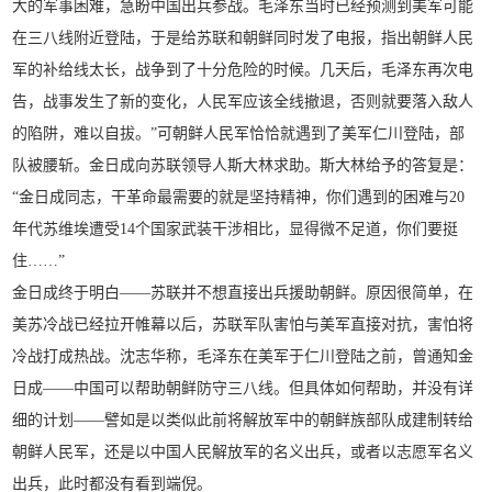
大的军事困难，急盼中国出兵参战。毛泽东当时已经预测到美军可能
在三八线附近登陆，于是给苏联和朝鲜同时发了电报，指出朝鲜人民
军的补给线太长，战争到了十分危险的时候。几天后，毛泽东再次电
告，战事发生了新的变化，人民军应该全线撤退，否则就要落入敌人
的陷阱，难以自拔。”可朝鲜人民军恰恰就遇到了美军仁川登陆，部
队被腰斩。金日成向苏联领导人斯大林求助。斯大林给予的答复是：
“金日成同志，干革命最需要的就是坚持精神，你们遇到的困难与20
年代苏维埃遭受14个国家武装干涉相比，显得微不足道，你们要挺
住……”
金日成终于明白——苏联并不想直接出兵援助朝鲜。原因很简单，在
美苏冷战已经拉开帷幕以后，苏联军队害怕与美军直接对抗，害怕将
冷战打成热战。沈志华称，毛泽东在美军于仁川登陆之前，曾通知金
日成——中国可以帮助朝鲜防守三八线。但具体如何帮助，并没有详
细的计划——譬如是以类似此前将解放军中的朝鲜族部队成建制转给
朝鲜人民军，还是以中国人民解放军的名义出兵，或者以志愿军名义
出兵，此时都没有看到端倪。