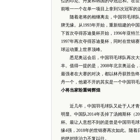
位的印尼、丹麦和韩国的夺冠总和。在世
前唯一一个在单一项目上拿到5次冠军的
随着老将的相继离去，中国羽毛球队在
牌无缘。从1993年开始，重新组建的中
下首次夺得苏迪曼杯开始，1996年亚
1997年再次夺得苏迪曼杯，同时在世锦
球运动重上世界顶峰。
悉尼奥运会后，中国羽毛球队再次大换
丰。值得一提的是，2008年北京奥运
最强者在大赛的对决，都以林丹获胜告终
丹一个，他避不开的其实是一个中国羽毛
小将当家盼重铸辉煌
近几年，中国羽毛球队又处于人才青黄不
明显。中国队2014年丢掉了汤姆斯杯（20
杯。最让人意想不到的是曾是中国羽毛球
缘4强，2018年的世锦赛再次如此。随
的绝对统治力不复以往。