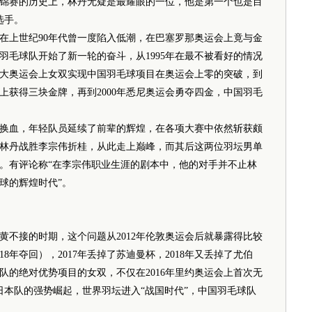
锦赛的历史上，林丹无疑是最耀眼的一位，他是第一个也是目
选手。
上世纪90年代曾一度陷入低潮，在巴塞罗那奥运会上竟与金
国羽毛球队开始了新一轮的奋斗，从1995年在最不被看好的情况
特兰大奥运会上女双实现中国羽毛球项目在奥运会上零的突破，到
赛上获得三块金牌，再到2000年悉尼奥运会勇夺四金，中国羽毛
血，年轻队员延续了前辈的辉煌，在各项大赛中依然斩获颇
会，林丹战胜李宗伟折桂，从此走上巅峰，而其后这两位羽坛男单
。有评论称“在李宗伟职业生涯的剧本中，他的对手并不止林
球的辉煌时代”。
接的时期，这个问题从2012年伦敦奥运会后就暴露得比较
18年夺回），2017年丢掉了苏迪曼杯，2018年又丢掉了尤伯
队的绝对优势项目的女双，不仅在2016年里约奥运会上首次无
着日本队的强势崛起，世界羽坛进入“战国时代”，中国羽毛球队