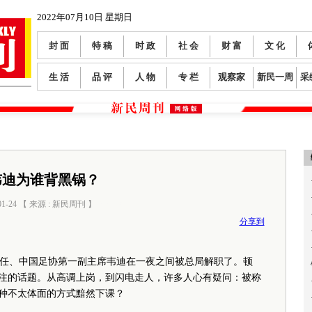
2022年07月10日 星期日
封 面
特 稿
时 政
社 会
财 富
文 化
生 活
品 评
人 物
专 栏
观察家
新民一周
采
韦迪为谁背黑锅？
01-24 【 来源 : 新民周刊 】
阅读数：
0
分享到
、中国足协第一副主席韦迪在一夜之间被总局解职了。顿
关注的话题。从高调上岗，到闪电走人，许多人心有疑问：被称
这种不太体面的方式黯然下课？