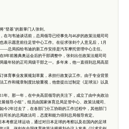
“登基”的新掌门人张剑。
在与韦迪谈话前，总局领导已经事先与46岁的政策法规司司
也表示愿意前往足管中心工作。在征求张剑个人意见后，1月
令——总局拟给韦迪的新工作安排是汽车摩托管理中心主任。
在8年前雅典奥运会后的干部调整中，张剑出任政策法规司司
总局最年轻的正司局级干部之一。多年来，他一直得到总局高层
体育事业发展规划草案，承担行政复议工作。由于专业背景
法工作和规章制度比较重视，他曾提出过制定《足球法》以及
1年。那一年，在中央高层领导的关注下，成立了由中央政治
发展领导小组”，组员由国家体育总局足管中心、政策法规司、
如今2年过去了，在各部门分工协助的工作过程中，其他部门
任司长的总局政法司，态度和能力得到总局领导肯定。
本考察足球运动，通过对日本足球的考察以及在国内的足球
年4月，张剑在全国体育政策法规规划会议上发表《以求实创