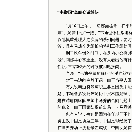
“韦举国”离职众说纷纭
1月16日上午，一切都如往常一样平静
震”。足管中心“一把手”韦迪也像往常
议他慎重处理大连实德的系列问题，要时
管，且有马成全为组长的特别工作组处理
到了吃午饭的时间，在足协办公楼9楼
段时间那样心事重重。没有人看出他有什
任职2年零362天的时候被闪电换岗。
当晚，“韦迪被总局解职”的消息被媒体
对于韦迪的突然下课，由于当事人回避
有人说韦迪突然离职主要是因为未能平
是，韦迪曾多次批评足协中层不懂足球，
是在聘请国家队主帅卡马乔的合同问题上
的税金，由于国家队提前出局，卡马乔整
也有人说，韦迪是因为在任期间不作为
勇主政中国足协这三年，中国足球经历了
在世界赛场上屡创最差成绩：中国女足首