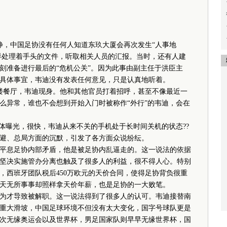
，中国足协没有任何人知道东玖大厦会再次发生“人事地
那样处理着手头的文件，听取相关人员的汇报。当时，还有人建
刻准备进行最后的“危机公关”。因为此事由副主任于洪臣主
具体事宜，韦迪没有发表任何意见，只是认真地听着。
餐厅，韦迪现身。他和其他官员打着招呼，甚至不像最近一
么异常，谁也不会想到开始入门时被称作“外行”的韦迪，会在
曝光，很快，韦迪从来不关的手机处于长时间关机的状态??
、总局方面的沉默，引发了各方面众说纷纭。
息足协内部矛盾，他是被足协内乱逼走的。这一说法的依据
坚决实施管办分离也触及了很多人的利益，很不得人心。特别
，西班牙团队税后450万欧元的天价合同，使得足协背负很重
天无所事事却照样拿天价年薪，也是足协的一大败笔。
才导致被解职。这一说法得到了很多人的认可。韦迪接替南
重大滑坡，中国足球环境不但没有太大变化，国字号球队更是
次无缘奥运会以及世界杯，男足国家队则早早无缘世界杯，国