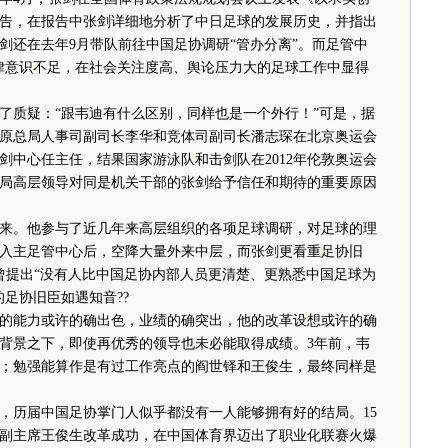
告，在报告中张剑详细地分析了中日足球的发展历史，并指出
剑还在去年9月带队前往中国足协调研“管办分离”。而足管中
律意识不足，在社会关注度高、舆论压力大的足球工作中显得
质疑：“跟韦迪有什么区别，同样也是一个外行！”可是，据
原总局人事司副司长李华和竞体司副司长潘志琛在北京奥运会
剑中心任主任，结果国家游泳队和击剑队在2012年伦敦奥运会
局高层领导对同是机关干部的张剑给予信任和期待的重要原因
。他参与了近几年来高层组织的各项足球调研，对足球的理
入主足管中心后，空降大量外来中层，而张剑更看重足协旧
曾提出“没有人比中国足协内部人员更清楚、更熟悉中国足球为
足协旧臣如遇知音??
能力或许的确出色，业绩的确突出，他的改革设想或许的确
背景之下，即使再优秀的领导也未必能取得成绩。3年前，韦
；勉强能算作是有过工作亮点的阎世铎和王俊生，最终同样是
历届中国足协掌门人似乎都没有一人能够拥有好的结局。15
副主席王俊生改革成功，在中国体育界迈出了职业化联赛火爆