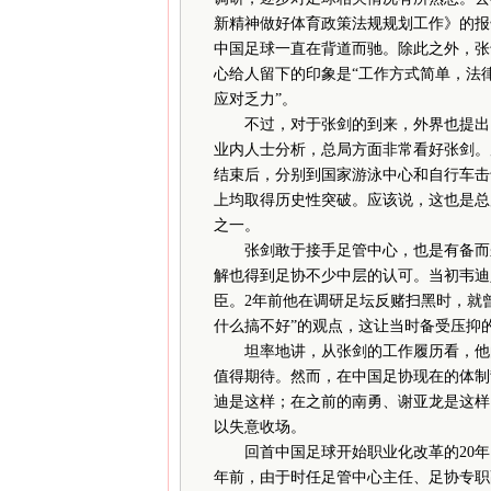
新精神做好体育政策法规规划工作》的报
中国足球一直在背道而驰。除此之外，张
心给人留下的印象是“工作方式简单，法
应对乏力”。
不过，对于张剑的到来，外界也提出了
业内人士分析，总局方面非常看好张剑。
结束后，分别到国家游泳中心和自行车击
上均取得历史性突破。应该说，这也是总
之一。
张剑敢于接手足管中心，也是有备而来
解也得到足协不少中层的认可。当初韦迪
臣。2年前他在调研足坛反赌扫黑时，就
什么搞不好”的观点，这让当时备受压抑的
坦率地讲，从张剑的工作履历看，他的
值得期待。然而，在中国足协现在的体制
迪是这样；在之前的南勇、谢亚龙是这样
以失意收场。
回首中国足球开始职业化改革的20年，
年前，由于时任足管中心主任、足协专职