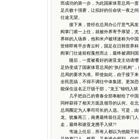
而成功的第一步，为此国家体育总局一度
足兵败十强赛，让拟好的任命状一夜之间
仕途无望。
接下来，曾经在总局办公厅意气风发的
阎掌门甫一上任，就被外界寄予厚望，尤
界杯的入场券，他和米卢被球迷称为中国
世铎即将平步青云时，国足在日韩世界杯上小
阎掌门仕途前程戛然而止，最终被调到国
随后，一度被看好的谢亚龙主动请缨，
足协变成了国家体育总局的“执行机构”
总局的要求为准。即使如此，由于接下来
全民恶搞，不得不调往中体集团。更加恐
能保住这名正厅级干部，“龙王”锒铛入狱
几乎把自己的青春全部奉献给了中国足
同样获得了相关方面及领导的认何。在北
总局圈定为人事司司长的人选。可是，由
龙。犹豫再三，南勇最终留任足协掌门人
走，最终和谢亚龙携手入狱??
韦迪上任后，所有人都以为他能干到退
足协掌门人。然而，又有谁会想到，仅仅