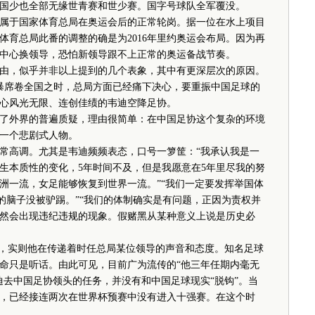
国少也全部无缘世青赛和世少赛。国字号球队全军覆没。
于国家体育总局在奥运会后的正常轮岗。据一位在水上项目
体育总局此番的调整的确是为2016年里约奥运会布局。因为再
中心换领导，恐怕新领导跟不上正常的奥运备战节奏。
，似乎并非以上提到的几个表象，其中有更深层次的原因。
席卷全国之时，总局方面已经痛下决心，要重振中国足球的
心风光无限、连创佳绩的韦迪空降足协。
外界的普遍质疑，理由很简单：在中国足协这个复杂的环境
一个悲剧式人物。
高调。尤其是韦迪频频表态，口号一箩筐：“我承认我是一
生本质性的变化，5年时间不及，但是我愿意在5年里尽我的努
洲一流，女足能够恢复到世界一流。”“我们一定要发挥举国体
的脑子没被驴踢。”“我们的体制确实是有问题，正因为责权并
然会出现违纪违规的现象。假赌黑从某种意义上说是历史必
，实则他在传递着时任总局某位领导的声音和态度。知名足球
命只是听话。由此可见，目前广为流传的“他三年任期内毫无
迪去中国足协领头的任务，并没有和中国足球现实“脱钩”。当
，已经接连两次在世界杯预赛中没有进入十强赛。在这个时
。