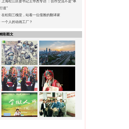
·
上海松江区委书记王华杰专访 ：合作交流不是“单
行道”
·
在松阳三槐堂，站着一位儒雅的翻译家
·
一个人的动画工厂？
精彩图文