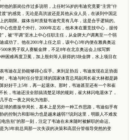
的新岗位作过多说明，上任时56岁的韦迪究竟要“主营”什
过渡”的感觉，无论是高洪波还是其他从业人员，在谈到中国足
以上的期限。媒体当时质疑韦迪究竟有几年，这是合乎逻辑的。
中心也曾是个外行。2000年左右，他本来在重竞技中心，据传
”，被“平调”至水上中心任职主任，从金牌大户调离至一个弱
成功了。他在2001年上任之后，该中心3年内便在雅典奥运
500米男子双人赛艇金牌，不足8年在北京奥运会上续写辉
种种困难再度卫冕，加上殷剑等人获得的3块金牌，水上项目在
韦迪在足协能够得心应手。来到足协后，韦迪发现在足协面
时，韦迪与时任分管足球的国家体育总局副局长崔大林都是踌
算好好干上5年，再一起退休。那时，韦迪甚至还有一个和崔
景不长，韦迪还没全部搞清楚足球的规则，崔大林闪电退休了，
几乎在一夜之间化为泡影。
球的蔡振华局长，基本上是另外一种工作思路，韦迪似乎有
协的控制力和影响力也是越来越弱??说到这里，明眼人不难发
闪电告别”的那一刻，注定了韦迪在未来随时被解职的命运。
为3年前总局那一次失误的决策和高层分管领导突然的变