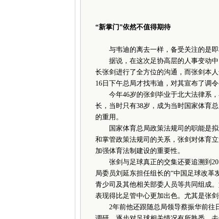
“新掌门”依然不值得期待
与韦迪的离去一样，备受关注的是即将
据说，在这次足协高层的人事变动中，
长张剑进行了全方位的沟通，而张剑本人
16日下午总局才找韦迪，对其宣布了调
今年46岁的张剑毕业于北大法律系，
长，当时只有38岁，成为当时国家体育
的重用。
国家体育总局政策法规司的职能是拟订
和掌管政策法规司的关系，张剑对体育立
加强体育法制建设的重要性。
张剑与足球真正的交集还要追溯到201
局委员刘延东担任组长的“中国足球改革
青少司及其他相关部委人员等共同组成。
表现得比足管中心更加出色。尤其是张剑
2年前他还跟随总局领导蔡振华前往日
调研，逐步对足球相关情况有所熟悉。去