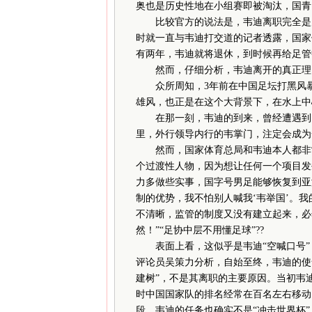
奥也是历史性地在小组赛即被淘汰，国青
比较官方的说法是，韦迪离职完全是属
时就一直与韦迪打交道的记者透露，国家
有两年，韦迪就将退休，到时候再给足管
然而，仔细分析，韦迪离开的真正理由
众所周知，3年前在中国足坛打黑风暴
雄风，也正是在这个大背景下，在水上中
在那一刻，韦迪的到来，曾经遭遇到了
里，外行领导内行的韦掌门，注定会成为
然而，国家体育总局和韦迪本人都非常
个过渡性人物，因为想让任何一个项目发
力多做些实事，国字号男足能够恢复到亚
制的优势，我不怕别人喊我‘韦举国’。我
不清晰，监管的制度又没有建立起来，必
然！”“足协中层不用懂足球”??
表面上看，这似乎是韦迪“空喊口号”
评论员吴策力分析，自始至终，韦迪的使
建树”，不是其离职的主要原因。当初韦
时中国国家队的排名经常在百名左右移动
段，韦迪的任务也确实不是“冲击世界杯”