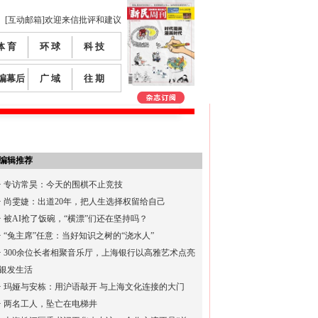
[互动邮箱]欢迎来信批评和建议
体 育
环 球
科 技
编幕后
广 域
往 期
编辑推荐
·
专访常昊：今天的围棋不止竞技
·
尚雯婕：出道20年，把人生选择权留给自己
·
被AI抢了饭碗，“横漂”们还在坚持吗？
·
“兔主席”任意：当好知识之树的“浇水人”
·
300余位长者相聚音乐厅，上海银行以高雅艺术点亮
银发生活
·
玛娅与安栋：用沪语敲开 与上海文化连接的大门
·
两名工人，坠亡在电梯井