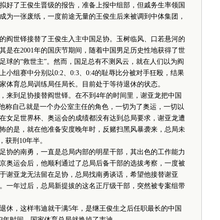
拟好了王俊生晋级的报告，准备上报中组部，但戚务生率领国
成为一张废纸，一度前途无量的王俊生后来被调到中体集团，
阎世铎接替了王俊生入主中国足协。玉树临风、口若悬河的
其是在2001年的国庆节期间，随着中国男足历史性地获得了世
足球的“救世主”。然而，国足总有不测风云，就在人们以为阎
组赛中分别以0:2、0:3、0:4的耻辱比分被对手狂殴，结果
家体育总局训练局任局长。目前处于等待退休的状态。
来到足协接替阎世铎。在不到4年的时间里，谢亚龙把中国
，他称自己就是一个办公室主任的角色，一切为了奥运，一切以
在女足世界杯、奥运会的成绩都没有达到总局要求，谢亚龙遭
怖的是，就在他准备安度晚年时，反赌扫黑风暴袭来，总局未
，获刑10年半。
协的南勇，一直是总局内部的明星干部，其出色的工作能力
京奥运会后，他顺利通过了总局后备干部的选拔考察，一度被
于谢亚龙无法留在足协，总局找南勇谈话，希望他接替谢亚
。一年过后，总局新提拔的这名正厅级干部，突然被专案组带
休，这样韦迪就干满5年，是继王俊生之后任职最长的中国
3年时间，国家体育总局就换掉了韦迪。