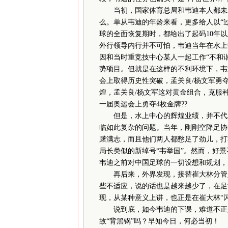
当初，国家体育总局和韦迪本人都未对他
么。单从韦迪的年龄来看，更多给人以“
球的全面恢复期时，都给出了起码10年
外行领导内行并不可怕，韦迪当年在水上
因和当时重竞技中心某人一起工作“不和谐
势项目。但就是在这样的不利环境下，韦迪
会上取得历史性突破，孟关良/杨文军勇夺
煌，孟关良/杨文军这对黄金组合，克服
一届奥运会上勇夺4枚金牌??
但是，水上中心的辉煌业绩，并不代表
临如此复杂的问题。当年，刚刚空降足协
躇满志，而且他们两人都憋足了劲儿，打
局长类似的新绰号“韦举国”。然而，好
韦迪之前对中国足球的一切设想和规划，
再后来，外界发现，接替崔大林分管足
些不适应，说的话也是越来越少了，在足
现，从某种意义上讲，也正是在崔大林“
说到底，如今韦迪的下课，难道不正是
故“背黑锅”吗？早知今日，何必当初！