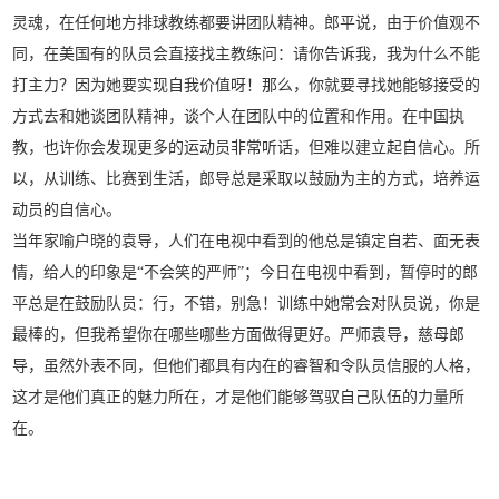
灵魂，在任何地方排球教练都要讲团队精神。郎平说，由于价值观不
同，在美国有的队员会直接找主教练问：请你告诉我，我为什么不能
打主力？因为她要实现自我价值呀！那么，你就要寻找她能够接受的
方式去和她谈团队精神，谈个人在团队中的位置和作用。在中国执
教，也许你会发现更多的运动员非常听话，但难以建立起自信心。所
以，从训练、比赛到生活，郎导总是采取以鼓励为主的方式，培养运
动员的自信心。
当年家喻户晓的袁导，人们在电视中看到的他总是镇定自若、面无表
情，给人的印象是“不会笑的严师”；今日在电视中看到，暂停时的郎
平总是在鼓励队员：行，不错，别急！训练中她常会对队员说，你是
最棒的，但我希望你在哪些哪些方面做得更好。严师袁导，慈母郎
导，虽然外表不同，但他们都具有内在的睿智和令队员信服的人格，
这才是他们真正的魅力所在，才是他们能够驾驭自己队伍的力量所
在。