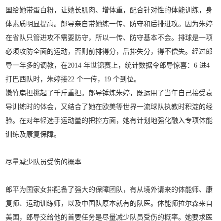
国给她带蛋白粉，让她长肌肉、增体重，配合针对性的体能训练，身
体素质明显提高。郎导亲自带她练一传、防守和后排进攻。因为朱婷
在省队只管进攻不需要防守，所以一传、防守基本不会。排球是一项
必须攻防全面的运动，否则前排得分，后排失分，得不偿失。经过郎
导一年多的调教，在2014 年世锦赛上，统计数据令郎导惊喜：6 进4
打巴西队时，朱婷接22 个一传，19 个到位。
嫩竹扁担挑起了千斤重担。郎导锤炼朱婷，既运用了当年自己接受袁
导训练时的体会，又结合了她在欧美等世界一流球队执教时积淀的经
验。在对年轻选手运动量的把控方面，她有计划地强化融入专项体能
训练及康复保障。
尽量减少队员受伤的概率
郎平为国家女排配备了强大的保障团队，有从境外请来的体能师、康
复师、运动训练师，以及中国队原本就有的队医。体能师拉尔森来自
美国，郎导交给他的首要任务是尽量减少队员受伤的概率。她要求医