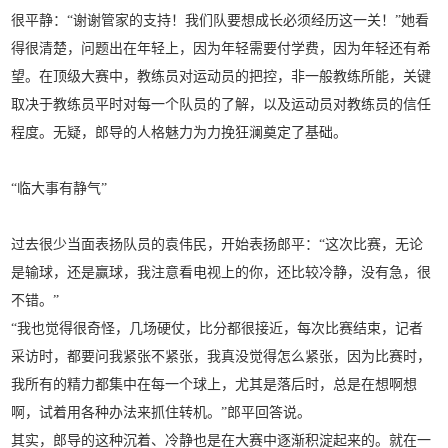
很平静：“谢谢管家的支持！我们队要想成长必须经历这一关！”她看
得很清楚，问题出在年轻上，因为年轻需要付学费，因为年轻还有希
望。在顶级大赛中，教练员对运动员的把控，非一般教练所能，关键
取决于教练员平时对每一个队员的了解，以及运动员对教练员的信任
程度。无疑，郎导的人格魅力为力挽狂澜奠定了基础。
“临大事有静气”
过去很少当面表扬队员的袁伟民，开始表扬郎平：“这次比赛，无论
是输球，还是赢球，我注意看电视上的你，还比较冷静，没有急，很
不错。”
“我也觉得很奇怪，几场硬仗，比分都很接近，每次比赛结束，记者
采访时，都要问我紧张不紧张，我真没觉得怎么紧张，因为比赛时，
我所有的精力都集中在每一个球上，尤其是落后时，总是在想啊想
啊，试着用各种办法来抓住转机。”郎平回答说。
其实，郎导的这种沉着、冷静也是在大赛中逐渐积淀起来的。就在一