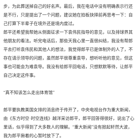
步，为此葬送掉自己的好名声。最后，我在电话中没有明确表示行还
是不行，只是提出了一个问题，建议她在拍板抉择前再思考一下：自
己打算下半辈子在境外还是境内度过。
郎平还希望我帮她从侧面征求一下袁伟民指导的意见，以及排球界其
他朋友的看法。听完电话后，那些天我心里一直很纠结，我没有帮郎
平去打听袁伟民和其他人的想法，我觉得郎平已是体制外的人了，不
存在请示领导的问题，虽然郎平很尊重袁导，想听听他的意见，但这
事也可能会为难袁导。我没有给郎平回电话，只想默默等待，让郎平
自己决定这件事。
“真不知该怎么
走出体育馆”
郎平要执教美国女排的消息终于传开了，中央电视台作为重大新闻，
由《东方时空·时空连线》越洋采访郎平，郎平回答得很好，说出了心
里话，似乎得到了大多数人的理解。“重大新闻”没有掀起轩然大波，
我为郎平揪着的心暂时放下了。