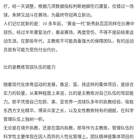
疗，经一天调整，根据几项数据指标判断她脚伤已康复，仅错过一场
球，朱婷又战斗在赛场，为最终夺冠再立新功。
人们记忆犹新的是：10 多年前，“黄金一代”新秀赵蕊蕊同样在比赛中
扭伤，经过半年康复治疗，重返赛场，再度受伤，不得不提前结束运
动生涯。在那些年代，主教练不可能具备强大的保障团队，有的运动
员就有可能为受伤付出代价。
比的是教练驾驭队伍的能力
随着现代化体育运动的发展，像足、篮、排这样的集体项目，是综合
实力的较量，从某种程度上来说，比的是主教练对自己队伍的驾驭能
力。郎平凭借自己在欧、美、亚世界一流球队多年的执教经验，吸取
东西方文化精华，博采众家之长，以及女性教练特有的细腻，在科学
管理队伍上独树一帜。
无论是在境外执教，还是在国内执教，郎导作为主教练，管理队伍的
科学性主要体现在因人而异的人性化管理上。团队精神是集体项目的