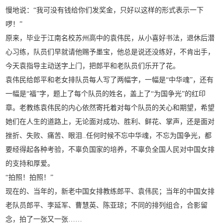
慢地说：“我可没有钱给你们发奖金，只好以这样的形式表示一下
啰！”
原来，毕业于江南名校苏州高中的袁伟民，从小喜好书法，退休后潜
心习练，队员们早就请他赐予墨宝，他总是说还没练好，不肯出手，
今天袁指导主动送字上门，把郎平和老队员们乐开了花。
袁伟民给郎平和老女排队员每人写了两幅字，一幅是“中华魂”，还有
一幅是“福”字，题上了每个队员的姓名，盖上了“为国争光”的红印
章。老教练袁伟民的内心依然寄托着对每个队员的关心和期望，希望
她们在人生的道路上，无论面对成功、胜利、鲜花、掌声，还是面对
挫折、失败、痛苦、眼泪..任何时候不忘中华魂，不忘为国争光，都
要经得起各种考验，不辜负国家的培养，不辜负全国人民对中国女排
的支持和厚爱。
“拍照！拍照！”
现在的、当年的，新老中国女排教练郎平、袁伟民；当年的中国女排
老队员郎平、李延军、曹慧英、陈亚琼；不同的排列组合，合影留
念，拍了一张又一张……