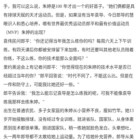
手，我可以这么说，朱婷是100 年才出一个的好苗子。”她们俩都是具
有排球天赋的天才运动员。但是，如果没有当年袁导、今日郎导的慧
眼识人和悉心培养，哪有世界最优秀运动员郎平和最有价值运动员
（MVP）朱婷的出现？
袁伟民问郎平：“你还记得当年我怎么练你的吗？每周六天上下午训
练，有四天课后你都被安排留下来加练，有时还要叫其他老队员陪着
你练，不这么练，你的技术能那么全面吗？”
里约奥运会上有记者问郎平：“你觉得现在的朱婷的技术水平是否已
经超过当年的你？”郎平回答说：“时代不同了，不能这么比。但是在
一传和防守上，可能我比她还好一些。”
郎平告诉我：“我怎么能忘记袁导是怎么练我的呢，可我不能像袁导
练我那样去练朱婷。”
出生在普通农民、多子女家庭的朱婷从小营养不良，瘦如竹竿。她13
岁开始接触排球，没有经过专业训练，就进省队、国家队，从身体素
质到技术都很单薄。刚进国家队，稍一练她就脸色发白，头晕想吐，
头一两年郎导都不太敢给她上运动量。为了给她补充营养，郎导从美