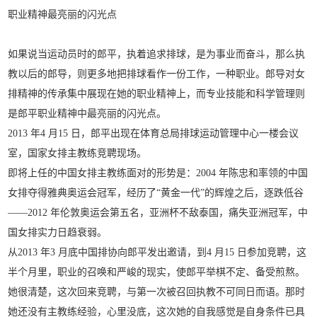
职业精神最亮丽的闪光点
如果说当运动员时的郎平，执着追求排球，是为事业而奋斗，那么执
教以后的郎导，则更多地把排球看作一份工作，一种职业。郎导对女
排精神的传承集中展现在她的职业精神上，而专业技能和科学管理则
是郎平职业精神中最亮丽的闪光点。
2013 年4 月15 日，郎平出现在体育总局排球运动管理中心一楼会议
室，国家女排主教练竞聘现场。
即将上任的中国女排主教练面对的形势是：2004 年陈忠和率领的中国
女排夺得雅典奥运会冠军，经历了“黄金一代”的辉煌之后，逐跌低谷
——2012 年伦敦奥运会第五名，亚洲杯不敌泰国，痛失亚洲冠军，中
国女排实力日趋衰弱。
从2013 年3 月底中国排协向郎平发出邀请，到4 月15 日参加竞聘，这
半个月里，职业的召唤和严峻的现实，使郎平举棋不定、备受煎熬。
她很清楚，这次回来竞聘，与第一次被召回执教不可同日而语。那时
她还没有主教练经验，心里没底，这次她的自我感觉是自身条件已具