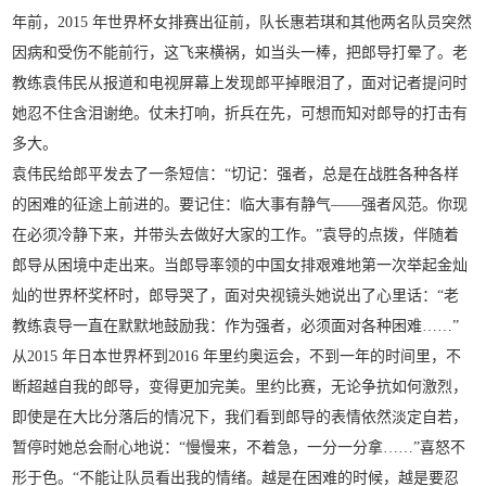
年前，2015 年世界杯女排赛出征前，队长惠若琪和其他两名队员突然
因病和受伤不能前行，这飞来横祸，如当头一棒，把郎导打晕了。老
教练袁伟民从报道和电视屏幕上发现郎平掉眼泪了，面对记者提问时
她忍不住含泪谢绝。仗未打响，折兵在先，可想而知对郎导的打击有
多大。
袁伟民给郎平发去了一条短信：“切记：强者，总是在战胜各种各样
的困难的征途上前进的。要记住：临大事有静气——强者风范。你现
在必须冷静下来，并带头去做好大家的工作。”袁导的点拨，伴随着
郎导从困境中走出来。当郎导率领的中国女排艰难地第一次举起金灿
灿的世界杯奖杯时，郎导哭了，面对央视镜头她说出了心里话：“老
教练袁导一直在默默地鼓励我：作为强者，必须面对各种困难……”
从2015 年日本世界杯到2016 年里约奥运会，不到一年的时间里，不
断超越自我的郎导，变得更加完美。里约比赛，无论争抗如何激烈，
即使是在大比分落后的情况下，我们看到郎导的表情依然淡定自若，
暂停时她总会耐心地说：“慢慢来，不着急，一分一分拿……”喜怒不
形于色。“不能让队员看出我的情绪。越是在困难的时候，越是要忍