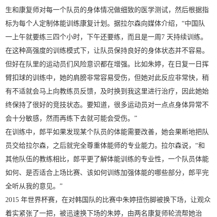
生和康复师对每一个队员的身体情况做细致的医学测试，然后根据指
标为每个人定制体能训练康复计划。据拉尔森向媒体介绍，“中国队
一上午就要练三四个小时，下午还要练，而且是一周7 天持续训练。
在这种高强度的训练模式下，让队员保持良好的身体状态并不容易。
但好在队里的运动员们风险意识都在增强。比如朱婷，在日复一日挥
臂扣球的训练中，她的肩膀非常容易受伤，但她对此反应非常快，稍
有不适就会马上向教练员反馈，及时换到我这里进行治疗，因此她始
终保持了很好的竞技状态。要知道，很多运动员对一点点身体异常不
会十分敏感，然而再练下去就可能会受伤。”
在训练中，郎平如果发现某个队员的体能需要改善，她会果断地把队
员交给拉尔森，之后就完全尊重体能师的专业能力。拉尔森说，“和
其他队伍的教练相比，郎平更了解体能训练的专业性，一个队员体能
如何、是否适合上场比赛、该如何训练加强体能的哪些部分，郎平完
全听从我的意见。”
2015 年世界杯赛，在对韩国队的比赛中朱婷扭伤脚被换下场，让观众
着实紧张了一把，被迅速换下场的朱婷，由两名康复师轮流帮她治