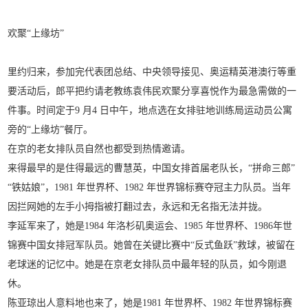
欢聚“上缘坊”
里约归来，参加完代表团总结、中央领导接见、奥运精英港澳行等重
要活动后，郎平把约请老教练袁伟民欢聚分享喜悦作为最急需做的一
件事。时间定于9 月4 日中午，地点选在女排驻地训练局运动员公寓
旁的“上缘坊”餐厅。
在京的老女排队员自然也都受到热情邀请。
来得最早的是住得最远的曹慧英，中国女排首届老队长，“拼命三郎”
“铁姑娘”，1981 年世界杯、1982 年世界锦标赛夺冠主力队员。当年
因拦网她的左手小拇指被打翻过去，永远和无名指无法并拢。
李延军来了，她是1984 年洛杉矶奥运会、1985 年世界杯、1986年世
锦赛中国女排冠军队员。她曾在关键比赛中“反式鱼跃”救球，被留在
老球迷的记忆中。她是在京老女排队员中最年轻的队员，如今刚退
休。
陈亚琼出人意料地也来了，她是1981 年世界杯、1982 年世界锦标赛