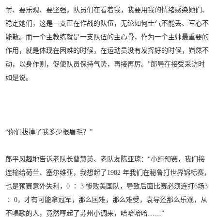
耐、要乐观、要坚强，队员们在看着我，我要用我的情绪感染她们、
稳定她们，这是一支正在作战的队伍，无论如何士气不能丢、军心不
能散。而一个主教练就是一支队伍的主心骨，作为一个主帅最重要的
作用，就是体现在困难的时候，在运动员没有发挥好的时候，岿然不
动，以身作则，促使队员保持气势，再接再厉。”郎导在接受采访时
如是说。
“你们拔掉了
我多少根眉毛？”
郎平风趣地告诉老队长曹慧英、老队友陈亚琼：“小组预赛，我们接
连输给荷兰、塞尔维亚，我想起了1982 年我们在秘鲁打世界锦标赛，
也是预赛意外失利，0 ∶ 3 惨败美国队，导致后面比赛必须连打6场3
∶ 0，才有可能拿冠军，那么困难，那么难受，袁导还那么乐观，从
不唱歌的人，竟然哼起了苏州小调来，哈哈哈哈……”