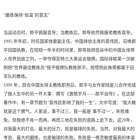
“磨炼保持‘恒温’的意志”
当运动员时，郎平佩服袁导；当教练后，郎导依然佩服老教练袁导。
1995 年年初，时任国家体委副主任、中国排协主席的袁伟民，召唤郎
平回国执教，在短短一年半的时间里，郎导就把低谷中的中国女排带
入世界劲旅之列，一举夺得亚特兰大奥运会银牌。国际排联第一次破
例把“世界最佳教练员”授予银牌队教练郎平。按惯例此殊荣都属于冠
军队的教练。
1999 年，辞去中国女排主教练职务后，郎平与女作家陆星儿合作完成
了她人生中的另一件大事：撰写《激情岁月——郎平自传》。在这部
著作中，有一章节题为“袁伟民影响了我的一生”，文中写道：“我大概
就是这个脾气，人家说，事不过三，我一般是‘事不过一’，失败难
免，但我绝不肯一而再、再而三地在失败的道路上走下去。这20年，
对我最大的打击、最大的压力，就是输球的失败。当然，对我最大的
考验、最大的磨炼，也是输球的失败。失败是一根灵敏度最高的体温