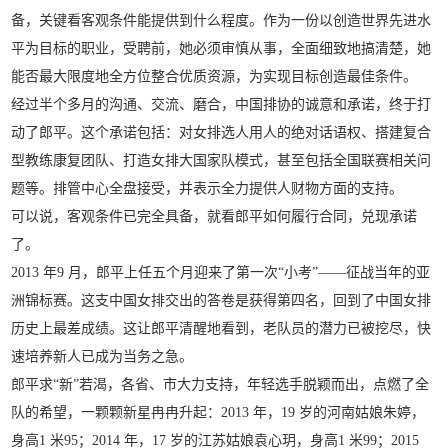
备，关键看客观条件能提供到什么程度。作为一份以创造世界先进水
平为目标的职业，受聘前，她必须审慎从事，全面细致地搞清楚，她
能否最大限度地全方位整合优质资源，为实现目标创造最佳条件。
经过半个多月的沟通、交流、磨合，中国排协的诚意和承诺，终于打
动了郎平。这个承诺包括：对女排选人用人的绝对话语权、搭建复合
型教练康复团队、打造女排大国家队模式，甚至包括全国联赛相关问
题等。排管中心全盘接受，并表示全力提供人财物方面的支持。
可以说，客观条件已完全具备，就看郎平如何履行合同，兑现承诺
了。
2013 年9 月，郎平上任五个月迎来了第一次“小考”——征战当年的亚
洲锦标赛。这支中国女排交出的答卷是获得第四名，回到了中国女排
历史上最差成绩。这让郎平清醒地看到，老队员的潜力已被挖尽，快
速培养新人已成为当务之急。
郎平求“新”若渴，各省、市大力支持，年轻选手脱颖而出，点燃了全
队的希望，一颗颗新星冉冉升起：2013 年，19 岁的河南姑娘朱婷，
身高1 米95；2014 年，17 岁的江苏姑娘袁心玥，身高1 米99；2015