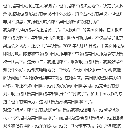
也许是美国女排远在大洋彼岸，也许是郎平的江湖地位，决定了大多
数球迷对她的所为没有表现出什么反感，舆论基本没有异议，但也并
非风平浪静，某报载文暗指郎平异国执教似“叛徒行为”……
我为郎平担心的事情还是发生了。“大换血”后的美国女排，在主教练
郎平的调教下，年轻队员进步神速，队伍日新月异，不仅赢得了北京
奥运会入场券，还打进了半决赛。2008 年8 月15 日晚，中美女排之战
即将打响。陈忠和带领的中国女排与郎平带领的美国女排为争夺决赛
权一比高下。这天中午，我遇见郎平，聊起晚上的比赛，我紧张得不
知说什么好，她却笑嘻嘻地说：“管家，今晚中国女排一个小时就能
解决问题！”看她的表情非常超脱。在她看来，美国队的整体实力和
经验，都还不如中国队，她们该好好向中国队学习。她完全没有想
到，晚上的比赛美国队的年轻队员个个“打疯了”，加上中国队作为东
道主也许有些压力，这场比赛竟然被美国队拿下了。
对这个结果，郎平没有思想准备。赛后我和她通电话，她显得很激
动，倒不是因为美国队赢球了，而是因为这样的比赛结果，她还能被
观众和记者理解，她深深感动。她说：“比赛结束后，我真不知道该