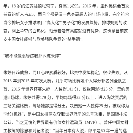
年，18 岁的江苏姑娘张常宁，身高1 米95。2016 年，里约奥运会首次
参赛的新人占2/3，而且全都是清一色身高超人的年轻小将，完全符合
当今排坛女子排球项目“高大化”“男子化”的发展趋势。排球规则的改
变，网上争夺的白热化，预示着没有高度就没有优势，这也是目前这
支中国女排能够与欧美强队争霸的“杀手锏”。
“我不能像袁导练我
那么练朱婷”
朱婷日趋成熟，而且心理素质较好，比赛中发挥稳定，很少失误。从
2013 年到2015 年每次大赛，几乎每场比赛她个人得分都名列全队之
首，2015 年世界杯赛朱婷一人独得141 分，仅拦网就得25 分，里约奥
运8 场球，朱婷共得179 分，平均每场得22 分以上，进入淘汰赛后的
三场关键比赛，每场她都是得分王，决赛她一人独得25 分，被戏称为
“得分机器”，是中国女排两次夺取世界冠军的头号功臣，是国际排坛
公认、当之无愧的世界最有价值女排运动员（MVP）。曾任中国女排
主教练的陈忠和对记者说：“当年日本有人说，郎平是60 年一遇的选