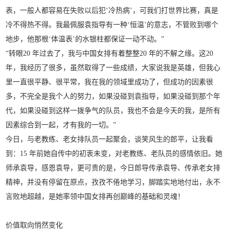
表，一般人都容易在失败以后犯‘冷热病’，可我们打世界比赛，真是
冷不得热不得。我最佩服袁指导有一种‘恒温’的意志，不管败到哪个
地步，他那根‘体温表’的水银柱都保证一动不动。”
“转眼20 年过去了，我与中国女排有着整整20 年的不解之缘。这20
年，我经历了很多，虽然取得了一些成绩，大家说我是英雄，但我心
里一直很平静、很平常，我在我的领域里成功了，但成功的因素很
多，不完全是我个人的努力，如果没碰到袁指导，如果没碰到那个年
代，如果没碰到这样一拨争气的队员，我也不会是今天的我，是所有
因素综合到一起，才有我的一切。”
今日，与老教练、老女排队员一起聚会，谈笑风生的郎平，让我看
到：15 年前她自传中的初衷未变，对老教练、老队员的感情依旧。她
师承袁导，感恩袁导，更可贵的是，今日郎导传承袁导、传承老女排
精神，并没有停留在原点，孜孜不倦地学习，脚踏实地地付出，永不
言败地超越，是她率领中国女排再创巅峰的基础和灵魂！
价值取向悄然变化