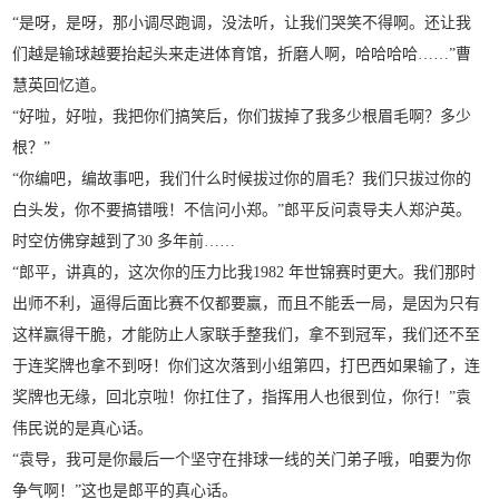
“是呀，是呀，那小调尽跑调，没法听，让我们哭笑不得啊。还让我
们越是输球越要抬起头来走进体育馆，折磨人啊，哈哈哈哈……”曹
慧英回忆道。
“好啦，好啦，我把你们搞笑后，你们拔掉了我多少根眉毛啊？多少
根？”
“你编吧，编故事吧，我们什么时候拔过你的眉毛？我们只拔过你的
白头发，你不要搞错哦！不信问小郑。”郎平反问袁导夫人郑沪英。
时空仿佛穿越到了30 多年前……
“郎平，讲真的，这次你的压力比我1982 年世锦赛时更大。我们那时
出师不利，逼得后面比赛不仅都要赢，而且不能丢一局，是因为只有
这样赢得干脆，才能防止人家联手整我们，拿不到冠军，我们还不至
于连奖牌也拿不到呀！你们这次落到小组第四，打巴西如果输了，连
奖牌也无缘，回北京啦！你扛住了，指挥用人也很到位，你行！”袁
伟民说的是真心话。
“袁导，我可是你最后一个坚守在排球一线的关门弟子哦，咱要为你
争气啊！”这也是郎平的真心话。