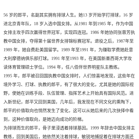
56 岁的郎平，名副其实拥有排球人生。她13 岁开始学打排球，16 岁
进北京青年队，18 岁入选中国女排。从1981 年到1985 年，作为中国
女排主攻手四次赢得世界冠军，实现四连冠。1986 年她协同张蓉芳执
教中国女排，夺得第十届世界女排锦标赛冠军。退役之后，1987年至
1989 年，她自费赴美国留学。1989 年至1991 年，为赚取学费她赴意
大利摩德纳俱乐部打球。1991 年至1993 年，在美国新墨西哥大学攻
读体育管理硕士学位。1994 年，任八佰伴世界明星队主教练。
1995 年，郎平被召回国执教中国女排时，人们惊喜地发现，这些年在
境外学习、打球、执教的郎平，有了很大的变化，尤其是她的国际视
野，使她在训练手段、队伍管理、指挥艺术上开始具有国际风范。进
入新世纪，郎平又回到美国，几年后，我发现在不同文化的熏陶下，
郎平的价值取向也悄然发生了变化，这可以从她后来的几次抉择中看
到，这种价值取向，是她迈向成功的阶梯。
为排球而生的郎平，骨子里浸透着排球基因。1999 年辞去中国女排主
教练，回到美国后，她依然关注着排球，敏锐地捕捉着在排球方面还