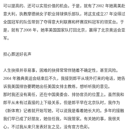
可以提高的、还可以实现价值的机会。于是，就有了2002 年她离美赴
意大利，执教摩德纳女子职业排球俱乐部队，将这支成立27 年没得过
全国冠军的队伍带到了夺得意大利联赛和杯赛双料冠军的领奖台。于
是，就有了2008 年，她率美国国家队打回北京，赢得了北京奥运会亚
军。
担心葬送好名声
人生抉择并非易事，困难的抉择常常伴随着不确定性，甚至风险。
2004 年雅典奥运会结束后不久，我接到郎平从境外打来的电话，她告
诉我美国排协要聘她出任美国女排主教练，想听听我的意见。
那时我还没有离任，还在中国奥委会、排协官员的位置上。虽然我和
郎平从未有过直接的上下级关系，但是郎平早在北京队时，我作为
《新体育》记者就开始写她，可以说我是看着她长大的。多年的接触
我们早已成了好朋友，她信任我，叫我管家。有关她的事，我很关
心，不过我从来只发表好友之见，没有官方色彩。