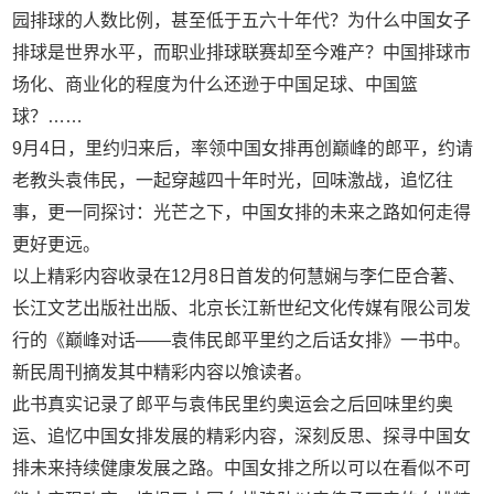
园排球的人数比例，甚至低于五六十年代？为什么中国女子
排球是世界水平，而职业排球联赛却至今难产？中国排球市
场化、商业化的程度为什么还逊于中国足球、中国篮
球？……
9月4日，里约归来后，率领中国女排再创巅峰的郎平，约请
老教头袁伟民，一起穿越四十年时光，回味激战，追忆往
事，更一同探讨：光芒之下，中国女排的未来之路如何走得
更好更远。
以上精彩内容收录在12月8日首发的何慧娴与李仁臣合著、
长江文艺出版社出版、北京长江新世纪文化传媒有限公司发
行的《巅峰对话——袁伟民郎平里约之后话女排》一书中。
新民周刊摘发其中精彩内容以飧读者。
此书真实记录了郎平与袁伟民里约奥运会之后回味里约奥
运、追忆中国女排发展的精彩内容，深刻反思、探寻中国女
排未来持续健康发展之路。中国女排之所以可以在看似不可