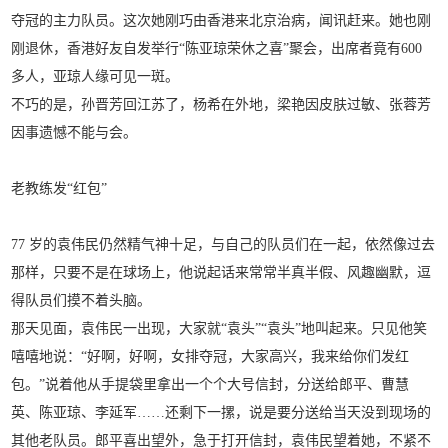
夺冠的主力队员。这次她刚巧由香港来北京治病，闻讯赶来。她也刚
刚退休，香港好友自发举行“陈亚琼荣休之喜”聚会，出席者竟有600
多人，亚琼人缘可见一斑。
不巧的是，孙晋芳回江苏了，杨希在外地，梁艳因皮肤过敏、张蓉芳
因事遗憾不能与会。
老教练发“红包”
77 岁的袁伟民仍然精气神十足，与自己的队员们在一起，依然像过去
那样，只要不是在球场上，他说起话来常常半真半假、风趣幽默，逗
得队员们摸不着头脑。
那天见面，袁伟民一出现，大家就“袁头”“袁头”地叫起来。只见他笑
嘻嘻地说：“好啊，好啊，女排夺冠，大家高兴，我来给你们发红
包。”说着他从手提袋里拿出一个个大号信封，分送给郎平、曹慧
英、陈亚琼、李延军……还剩下一摞，说是要分送给当天没到现场的
其他老队员。郎平喜出望外，急于打开信封，袁伟民望着她，不紧不