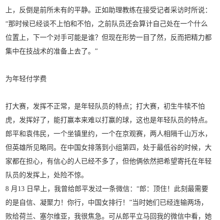
上，反倒是前所未有的平静。正如助理教练在接受记者采访时所说：
“那时候已经谈不上怕和不怕，之前队员还会算计自己处在一个什么
位置上，下一个对手可能是谁？但现在形势一目了然，反而把精力都
集中在技战术的准备上去了。”
为年轻付学费
打大赛，发挥不正常，是年轻队员的特点；打大赛，初生牛犊不怕
虎，发挥好了，能打赢本来难以打赢的球，这也是年轻队员的特点。
郎平和袁伟民，一个坐镇里约，一个在京观赛，两人相隔千山万水，
但英雄所见略同。在中国女排落到小组第四，处于最低谷的时候，大
家都在担心，有信心的人已经不多了，但他俩依然把希望寄托在年轻
队员的发挥上，处险不惊。
8 月13 日早上，我曾给郎平发过一条微信：“郎：顶住！此刻最需要
的是自信、凝聚力！你行，中国女排行！”当时她们已经连输两场，
败给荷兰、塞尔维亚，我很焦急。可从郎平立马回我的微信中看，她