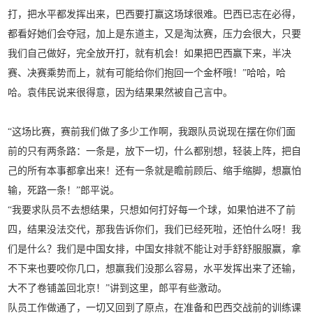
打，把水平都发挥出来，巴西要打赢这场球很难。巴西已志在必得，
都看好她们会夺冠，加上是东道主，又是淘汰赛，压力会很大，只要
我们自己做好，完全放开打，就有机会！如果把巴西赢下来，半决
赛、决赛乘势而上，就有可能给你们抱回一个金杯哦！”哈哈，哈
哈。袁伟民说来很得意，因为结果果然被自己言中。
“这场比赛，赛前我们做了多少工作啊，我跟队员说现在摆在你们面
前的只有两条路：一条是，放下一切，什么都别想，轻装上阵，把自
己的所有本事都拿出来！还有一条就是瞻前顾后、缩手缩脚，想赢怕
输，死路一条！”郎平说。
“我要求队员不去想结果，只想如何打好每一个球，如果怕进不了前
四，结果没法交代，那我告诉你们，我们已经死啦，还怕什么呀！我
们是什么？我们是中国女排，中国女排就不能让对手舒舒服服赢，拿
不下来也要咬你几口，想赢我们没那么容易，水平发挥出来了还输，
大不了卷铺盖回北京！”讲到这里，郎平有些激动。
队员工作做通了，一切又回到了原点，在准备和巴西交战前的训练课