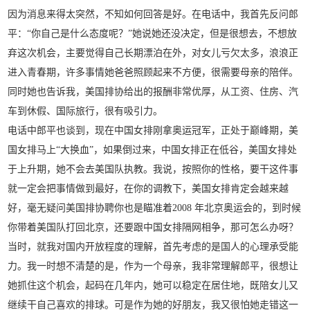
因为消息来得太突然，不知如何回答是好。在电话中，我首先反问郎
平：“你自己是什么态度呢？”她说她还没决定，但是很想去，不想放
弃这次机会，主要觉得自己长期漂泊在外，对女儿亏欠太多，浪浪正
进入青春期，许多事情她爸爸照顾起来不方便，很需要母亲的陪伴。
同时她也告诉我，美国排协给出的报酬非常优厚，从工资、住房、汽
车到休假、国际旅行，很有吸引力。
电话中郎平也谈到，现在中国女排刚拿奥运冠军，正处于巅峰期，美
国女排马上“大换血”，如果倒过来，中国女排正在低谷，美国女排处
于上升期，她不会去美国队执教。我说，按照你的性格，要干这件事
就一定会把事情做到最好，在你的调教下，美国女排肯定会越来越
好，毫无疑问美国排协聘你也是瞄准着2008 年北京奥运会的，到时候
你带着美国队打回北京，还要跟中国女排隔网相争，那可怎么办呀？
当时，就我对国内开放程度的理解，首先考虑的是国人的心理承受能
力。我一时想不清楚的是，作为一个母亲，我非常理解郎平，很想让
她抓住这个机会，起码在几年内，她可以稳定在居住地，既陪女儿又
继续干自己喜欢的排球。可是作为她的好朋友，我又很怕她走错这一