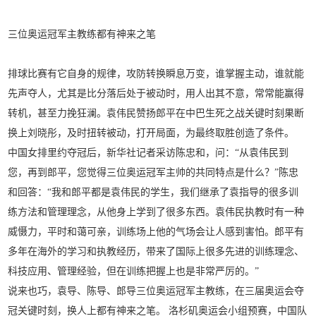
三位奥运冠军主教练
都有神来之笔
排球比赛有它自身的规律，攻防转换瞬息万变，谁掌握主动，谁就能
先声夺人，尤其是比分落后处于被动时，用人出其不意，常常能赢得
转机，甚至力挽狂澜。袁伟民赞扬郎平在中巴生死之战关键时刻果断
换上刘晓彤，及时扭转被动，打开局面，为最终取胜创造了条件。
中国女排里约夺冠后，新华社记者采访陈忠和，问：“从袁伟民到
您，再到郎平，您觉得三位奥运冠军主帅的共同特点是什么？”陈忠
和回答：“我和郎平都是袁伟民的学生，我们继承了袁指导的很多训
练方法和管理理念，从他身上学到了很多东西。袁伟民执教时有一种
威慑力，平时和蔼可亲，训练场上他的气场会让人感到害怕。郎平有
多年在海外的学习和执教经历，带来了国际上很多先进的训练理念、
科技应用、管理经验，但在训练把握上也是非常严厉的。”
说来也巧，袁导、陈导、郎导三位奥运冠军主教练，在三届奥运会夺
冠关键时刻，换人上都有神来之笔。 洛杉矶奥运会小组预赛，中国队