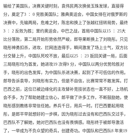
输给了美国队，决赛关键时刻，袁伟民两次换侯玉珠发球，直接得
分，奠定了3 ∶ 0 完胜美国队；雅典奥运会，中国女排在对俄罗斯的
决赛中，先输两局，危难之时，陈忠和换上了张越红扭转局势，最终
3 ∶ 2 反败为胜；里约奥运会，中巴之战，首局中国队以15 ∶ 25大
比分落败，第二局开始形势依然严峻，郎导果断换上了刘晓彤。只见
晓彤神勇扣杀，进攻、拦网连连得手，瞬间激发了场上士气，双方比
分交替上升，中国队死咬不放，最后以25 ∶ 23 扳回关键一局，后面
三局晓彤均为首发，她进攻19 次得9 分，中国队以两分优势险胜对
手，晓彤的出色发挥，为中国队杀进决赛，起到了不可低估的作用。
郎导告诉袁导，刘晓彤有实力，但是不自信，比赛常常不敢发挥。打
巴西之前，这位已被边缘化的主攻替补竞技状态也一直不好，上场机
会不多，为了帮助她建立信心，郎平做了许多工作，不断鼓励她，使
晓彤感到教练非常信任她。养兵千日，用兵一时。打巴西要起用晓
彤，是郎平早就想好的一步棋，因为晓彤过去没有和巴西队交过手，
巴西队不了解她，她对巴西队也没有畏惧感。晓彤终于被郎导激活
了，一举成为不负众望的奇兵，创建奇功。中国队和巴西队8 年来19