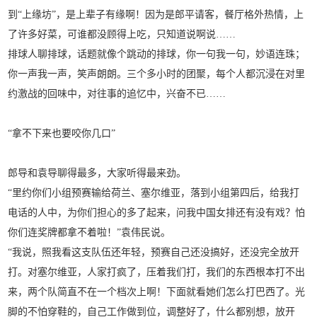
到“上缘坊”，是上辈子有缘啊！因为是郎平请客，餐厅格外热情，上
了许多好菜，可谁都没顾得上吃，只知道说啊说……
排球人聊排球，话题就像个跳动的排球，你一句我一句，妙语连珠；
你一声我一声，笑声朗朗。三个多小时的团聚，每个人都沉浸在对里
约激战的回味中，对往事的追忆中，兴奋不已……
“拿不下来也要咬你几口”
郎导和袁导聊得最多，大家听得最来劲。
“里约你们小组预赛输给荷兰、塞尔维亚，落到小组第四后，给我打
电话的人中，为你们担心的多了起来，问我中国女排还有没有戏？怕
你们连奖牌都拿不着啦！”袁伟民说。
“我说，照我看这支队伍还年轻，预赛自己还没搞好，还没完全放开
打。对塞尔维亚，人家打疯了，压着我们打，我们的东西根本打不出
来，两个队简直不在一个档次上啊！下面就看她们怎么打巴西了。光
脚的不怕穿鞋的，自己工作做到位，调整好了，什么都别想，放开