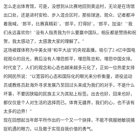
怎么走出体育馆，可是，没想到从比赛地回到奥运村，无论是在场馆
出口处，还是进村安检、步入混合区时，那些球迷、观众、记者都冲
着我喊，‘郎平，比赛真精彩’，‘郎平，打得好’，‘郎平，加油！’‘我
们永远喜欢你！’没有人指责我为什么要赢中国队，相反都是赞扬和祝
贺，我太感动了，太感激大家的理解了。”
这场被媒体称为中美女排“和平大战”的央视直播，吸引了2.4亿中国电
视观众的目光，赛后没有人埋怨郎平，埋怨陈忠和，埋怨中国女排。
时代变了，人们的观念和心态也越来越多元化了，正如一位热爱女排
的网民所说：“以宽容的心态和国际化的眼光来分析衡量，退役运动
员或教练员赴海外寻求发展乃至回过头来成为我们的对手，不是什么
坏事，不要因狭隘的民族主义为其贴上标签。出去也好，回来也好，
都仅仅是个人对生活的选择而已。体育无疆界，我们的心，也不该有
太多的边界！”
现在回想起当年郎平所作出的一个又一个抉择，不能不佩服她敏锐捕
捉机遇的眼力，以及敢于实现自我价值的勇气。